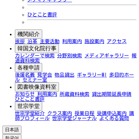
ひとこと書評
機関紹介
挨拶
沿革
主要活動
利用案内
施設案内
アクセス
韓国文化院行事
カレンダーで検索
分野別検索
メディアギャラリー
報
道資料検索
各種申請
後援名義
見学会
物品貸出
ギャラリーMI
多目的ホー
ル
セミナー室
図書映像資料室
お知らせ
利用案内
所蔵資料検索
貸出期間延長申請
ひとこと書評
世宗学堂
世宗学堂紹介
クラス案内
授業日程
受講申込案内
講
師プロフィール
世宗学堂ジャーナル
よくある質問
日本語
한국어