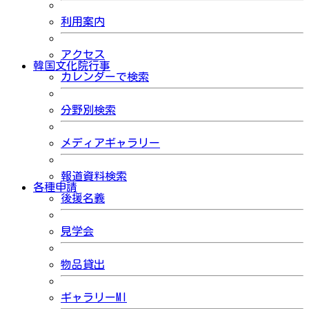
利用案内
アクセス
韓国文化院行事
カレンダーで検索
分野別検索
メディアギャラリー
報道資料検索
各種申請
後援名義
見学会
物品貸出
ギャラリーMI