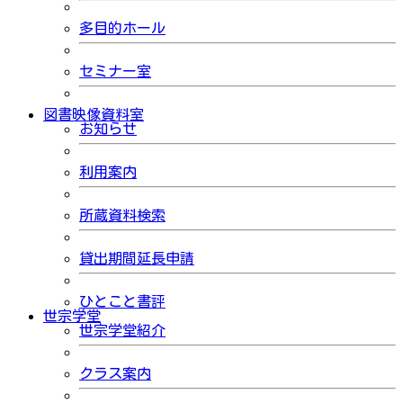
多目的ホール
セミナー室
図書映像資料室
お知らせ
利用案内
所蔵資料検索
貸出期間延長申請
ひとこと書評
世宗学堂
世宗学堂紹介
クラス案内