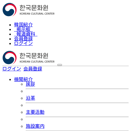
韓国紹介
掲示板
報道資料
会員登録
ログイン
ログイン
会員登録
한국어
機関紹介
挨拶
沿革
主要活動
施設案内