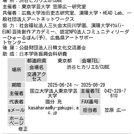
場 所：渋⾕ヒカリエ8/CUBE
主催者：東京学芸⼤学 笠原広⼀研究室
共催者：広島⼤学池⽥吏志研究室、漢陽⼤学・HEAD Lab、⼀
般社団法⼈アートネットワークス
協 ⼒：社会福祉法⼈三⽮会太⽥川学園、漢陽⼤学ｲｳﾑ(i-
EUM)芸術創作アカデミー、認定NPO法⼈コミュニティリーダ
ーひゅーるぽん(予)、広島県アートサポー
トセンター
後 援：公益財団法⼈⽇韓⽂化交流基⾦
助 成：⽇本学術振興会科研費
都道府県
東京都
会場TEL
渋⾕ヒカリエ8/CUBE
会場名
場所
交通アク
セス
期間
2025-06-24 ～ 2025-06-29
国立大学法人東京学芸
主催者TE
042-329-7
主催者
大学
L
610
代表者
國分 充
FAX番号
kasaharaa@u-gakugei.a
eメール
担当者
笠原 広一
c.jp
ホーム
ページ
修正