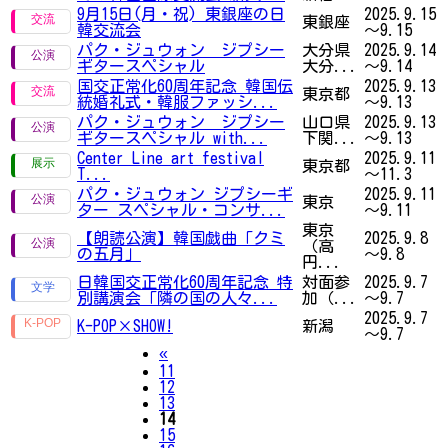
9月15日(月・祝) 東銀座の日
2025.9.15
東銀座
韓交流会
～9.15
パク・ジュウォン ジプシー
大分県
2025.9.14
ギタースペシャル
大分...
～9.14
国交正常化60周年記念 韓国伝
2025.9.13
東京都
統婚礼式・韓服ファッシ...
～9.13
パク・ジュウォン ジプシー
山口県
2025.9.13
ギタースペシャル with...
下関...
～9.13
Center Line art festival
2025.9.11
東京都
T...
～11.3
パク・ジュウォン ジプシーギ
2025.9.11
東京
ター スペシャル・コンサ...
～9.11
東京
【朗読公演】韓国戯曲「クミ
2025.9.8
（高
の五月」
～9.8
円...
日韓国交正常化60周年記念 特
対面参
2025.9.7
別講演会「隣の国の人々...
加（...
～9.7
2025.9.7
K-POP×SHOW!
新潟
～9.7
Previous
«
11
12
13
14
15