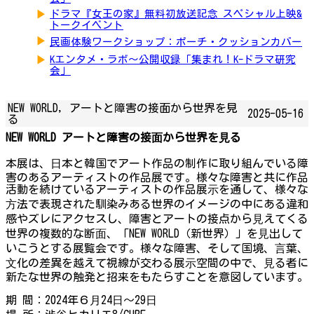
▶
ドラマ『女王の家』無料初放送記念 スペシャル上映&
トークイベント
▶
民画体験ワークショップ：ポーチ・クッションカバー
▶
Kエンタメ・ラボ～公開収録「集まれ！K-ドラマ研究
会」
NEW WORLD, アートと障害の接面から世界を見
2025-05-16
る
NEW WORLD アートと障害の接⾯から世界を⾒る
本展は、⽇本と韓国でアート作品の制作に取り組んでいる障
害のあるアーティストの作品展です。様々な障害と共に作品
活動を続けているアーティストの作品展⽰を通して、様々な
⽅法で表現された馴染みある世界のイメージの中にある違和
感やズレにアクセスし、障害とアートの接点から⾒えてくる
世界の複数的な断⾯、「NEW WORLD（新世界）」を⾒出して
いこうとする展覧会です。様々な障害、そして国境、⾔葉、
⽂化の差異を越えて視線が交わる展⽰空間の中で、⾒る者に
新たな世界の触発と招来をもたらすことを意図しています。
期 間：2024年６⽉24⽇〜29⽇