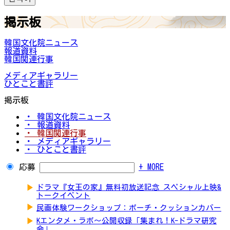
掲示板
韓国文化院ニュース
報道資料
韓国関連行事
メディアギャラリー
ひとこと書評
掲示板
・ 韓国文化院ニュース
・ 報道資料
・ 韓国関連行事
・ メディアギャラリー
・ ひとこと書評
応募
+ MORE
▶
ドラマ『女王の家』無料初放送記念 スペシャル上映&
トークイベント
▶
民画体験ワークショップ：ポーチ・クッションカバー
▶
Kエンタメ・ラボ～公開収録「集まれ！K-ドラマ研究
会」