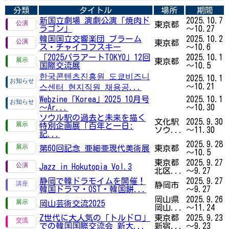
分類
タイトル
場所
期間
新国立劇場 演劇公演「焼肉ド
2025.10.7
東京都
ラゴン」
～10.27
韓国国立交響楽団 ブラーム
2025.10.2
東京都
ス・チャイコフスキー
～10.6
「2025パラアートTOKYO」12回
2025.10.1
東京都
国際交流展
～10.5
한국콘텐츠진흥원 도쿄비즈니
2025.10.1
～10.21
스센터 현지직원 채용공...
Webzine「Korea」2025 10月号
2025.10.1
～Ar...
～10.30
ソウル駅の過去と未来を描く
文化駅
2025.9.30
特別企画展「百年と一日:
ソウ...
～11.30
記...
2025.9.28
第60回記念 亜細亜現代美術展
東京都
～10.5
東京都
2025.9.27
Jazz in Hokutopia Vol.3
北区...
～9.27
静岡で韓ドラモイムを開催！
2025.9.27
静岡市
韓国ドラマ・OST・韓国餅...
～9.27
岡山県
2025.9.26
岡山芸術交流2025
岡山...
～11.24
Z世代に大人気の「トルドロ」
東京都
2025.9.23
での韓国国際交流会 新大...
新宿...
～9.23