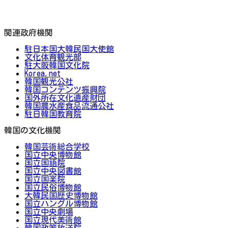
関連政府機関
駐日本国大韓民国大使館
文化体育観光部
駐大阪韓国文化院
Korea.net
韓国観光公社
韓国コンテンツ振興院
国外所在文化遺産財団
韓国農水産食品流通公社
駐日韓国教育院
韓国の文化機関
韓国芸術総合学校
国立中央博物館
国立国語院
国立中央図書館
国立国楽院
国立民俗博物館
大韓民国歴史博物館
国立ハングル博物館
国立中央劇場
国立現代美術館
韓国政策放送院