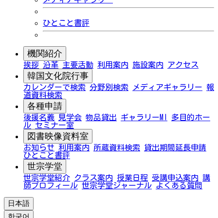
ひとこと書評
機関紹介
挨拶
沿革
主要活動
利用案内
施設案内
アクセス
韓国文化院行事
カレンダーで検索
分野別検索
メディアギャラリー
報
道資料検索
各種申請
後援名義
見学会
物品貸出
ギャラリーMI
多目的ホー
ル
セミナー室
図書映像資料室
お知らせ
利用案内
所蔵資料検索
貸出期間延長申請
ひとこと書評
世宗学堂
世宗学堂紹介
クラス案内
授業日程
受講申込案内
講
師プロフィール
世宗学堂ジャーナル
よくある質問
日本語
한국어