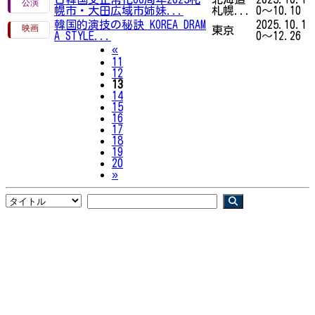
幌市・大田広域市姉妹...
札幌...
0～10.10
韓国的演技の秘訣 KOREA DRAM
2025.10.1
東京
A STYLE...
0～12.26
Previous
«
11
12
13
14
15
16
17
18
19
20
Next
»