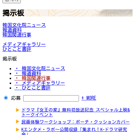
掲示板
韓国文化院ニュース
報道資料
韓国関連行事
メディアギャラリー
ひとこと書評
掲示板
・ 韓国文化院ニュース
・ 報道資料
・ 韓国関連行事
・ メディアギャラリー
・ ひとこと書評
応募
+ MORE
▶
ドラマ『女王の家』無料初放送記念 スペシャル上映&
トークイベント
▶
民画体験ワークショップ：ポーチ・クッションカバー
▶
Kエンタメ・ラボ～公開収録「集まれ！K-ドラマ研究
会」