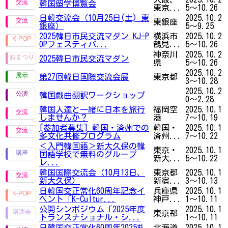
韓国留学博覧会
東京...
5～10.26
日韓交流会（10月25日(土) 東
2025.10.2
東銀座
銀座）
5～9.25
2025韓日市民交流マダン KJ-P
横浜市
2025.10.2
OPフェスティバ...
鶴見...
5～10.26
神奈川
2025.10.2
2025韓日市民交流マダン
県
5～10.26
2025.10.2
第27回韓日国際交流会展
東京都
3～10.28
2025.10.2
韓国戯曲翻訳ワークショップ
0～2.28
韓国人達と一緒に日本を旅行
福岡空
2025.10.1
しませんか？
港
7～10.19
[参加者募集] 韓国・済州での
韓国・
2025.10.1
多文化共修プログラム
済州...
7～10.22
＜入門韓国語＞新大久保の韓
東京・
2025.10.1
国語学校で無料のグループ
新大...
5～10.22
レ...
韓国国際交流会（10月13日、
東京都
2025.10.1
新大久保）
新宿...
3～10.13
日韓国交正常化60周年記念イ
兵庫県
2025.10.1
ベント「K-Cultur...
神戸...
1～10.11
公開シンポジウム「2025年度
2025.10.1
東京都
トランスナショナル・シ...
1～10.11
日韓国交正常化60周年2025札
北海道
2025.10.1