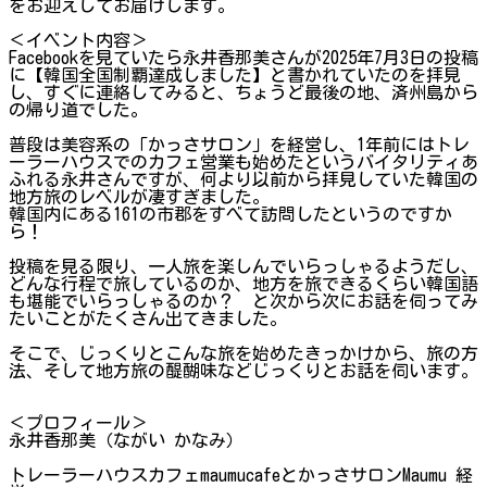
をお迎えしてお届けします。
＜イベント内容＞
Facebookを見ていたら永井香那美さんが2025年7月3日の投稿
に【韓国全国制覇達成しました】と書かれていたのを拝見
し、すぐに連絡してみると、ちょうど最後の地、済州島から
の帰り道でした。
普段は美容系の「かっさサロン」を経営し、1年前にはトレ
ーラーハウスでのカフェ営業も始めたというバイタリティあ
ふれる永井さんですが、何より以前から拝見していた韓国の
地方旅のレベルが凄すぎました。
韓国内にある161の市郡をすべて訪問したというのですか
ら！
投稿を見る限り、一人旅を楽しんでいらっしゃるようだし、
どんな行程で旅しているのか、地方を旅できるくらい韓国語
も堪能でいらっしゃるのか？ と次から次にお話を伺ってみ
たいことがたくさん出てきました。
そこで、じっくりとこんな旅を始めたきっかけから、旅の方
法、そして地方旅の醍醐味などじっくりとお話を伺います。
＜プロフィール＞
永井香那美（ながい かなみ）
トレーラーハウスカフェmaumucafeとかっさサロンMaumu 経