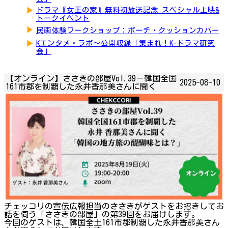
▶
ドラマ『女王の家』無料初放送記念 スペシャル上映&
トークイベント
▶
民画体験ワークショップ：ポーチ・クッションカバー
▶
Kエンタメ・ラボ～公開収録「集まれ！K-ドラマ研究
会」
【オンライン】ささきの部屋Vol.39－韓国全国
2025-08-10
161市郡を制覇した永井香那美さんに聞く
チェッコリの宣伝広報担当のささきがゲストをお招きしてお
話を伺う「ささきの部屋」の第39回をお届けします。
今回のゲストは、韓国全土161市郡制覇した永井香那美さん