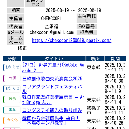
セス
期間
2025-08-19 ～ 2025-08-19
主催者TE
主催者
CHEKCCORI
L
代表者
金承福
FAX番号
eメール
chekccori@gmail.com
担当者
ホーム
https://chekccori250819.peatix.com/
ページ
修正
分類
タイトル
場所
期間
[긴급] 한류공로상(KoCoLo Aw
2025.10.3
東京都
1～11.11
ards 2...
2025.10.3
日韓創作歌曲交流演奏会2025
0～10.30
コリアグランドフェスティバ
2025.10.2
ル
9～11.9
韓日作家友好美術展示會 – Ar
2025.10.2
東京都
8～11.4
t Bridge A...
我孫子
2025.10.2
ロングステイ観光の取り組み
市
8～11.11
韓国から金廷恩先生 来日！
2025.10.2
東京都
「本場のキンパ教室」
6～10.26
大阪、
2025.10.2