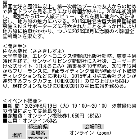
営
韓国大好き歴20年以上。第一次韓流ブームで友人からの勧め
で韓国ドラマを見るようになり韓国が好きに。2008年初渡韓
し、4回目からは一人旅デビュー。それを機に地方へ足を伸
ばし、地方旅の魅力にハマる。2015年駐名古屋大韓民国総領
事館ＳＮＳサポーターズに任命されたことをきっかけにより
地方旅に拍車がかかり、ついに2025年6月に念願の＜韓国全
国制覇＞を果たす。
＜聞き手＞
佐々木静代（ささきしずよ）
大学卒業後、エレクトロニクス情報誌出版社勤務。専業主婦
時代を経て、サンケイリビング新聞社に入社後、ユーザー向
け公式サイト（旧えるこみ）編集長を10年務め、2013年12月
からフリーランスに。Webライティング講師やWebサイト構築
ディレクションなどに携わり、2015年より株式会社クオンが
運営するブックカフェ「CHEKCCORI」の立ち上げから関わ
り、現在クオンならびにCHEKCCORIの宣伝広報を務める。
＜イベント概要＞
■期 間：2025年8月19日（火）19：00～20：00 ※質疑応答
の時間によっては延長あり
■参加費：オンライン視聴券1,650円（税込）
■定員：オンライン80名
都道府県
会場TEL
会場名
オンライン（zoom）
場所
交通アク