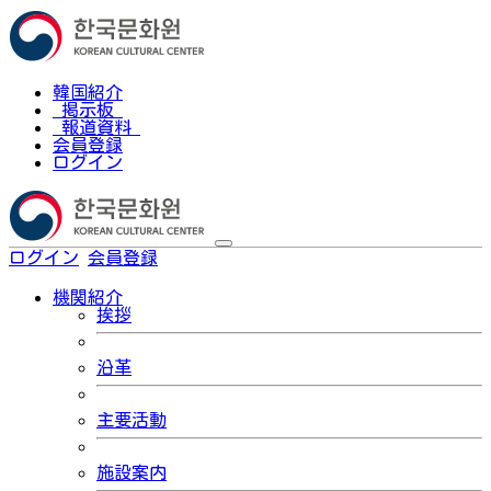
韓国紹介
掲示板
報道資料
会員登録
ログイン
ログイン
会員登録
한국어
機関紹介
挨拶
沿革
主要活動
施設案内