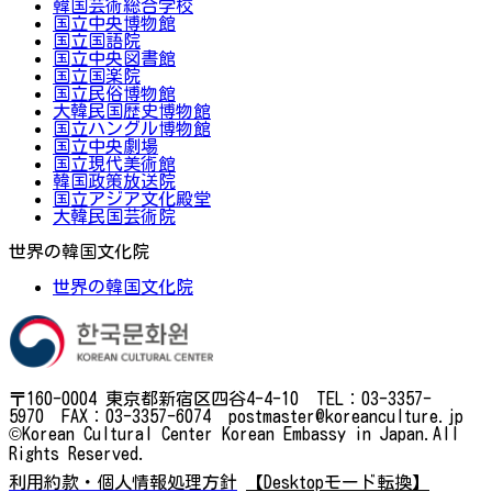
韓国芸術総合学校
国立中央博物館
国立国語院
国立中央図書館
国立国楽院
国立民俗博物館
大韓民国歴史博物館
国立ハングル博物館
国立中央劇場
国立現代美術館
韓国政策放送院
国立アジア文化殿堂
大韓民国芸術院
世界の韓国文化院
世界の韓国文化院
〒160-0004 東京都新宿区四谷4-4-10 TEL：03-3357-
5970 FAX：03-3357-6074 postmaster@koreanculture.jp
©Korean Cultural Center Korean Embassy in Japan.All
Rights Reserved.
利用約款・個人情報処理方針
【Desktopモード転換】