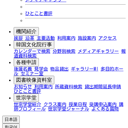
ひとこと書評
機関紹介
挨拶
沿革
主要活動
利用案内
施設案内
アクセス
韓国文化院行事
カレンダーで検索
分野別検索
メディアギャラリー
報
道資料検索
各種申請
後援名義
見学会
物品貸出
ギャラリーMI
多目的ホー
ル
セミナー室
図書映像資料室
お知らせ
利用案内
所蔵資料検索
貸出期間延長申請
ひとこと書評
世宗学堂
世宗学堂紹介
クラス案内
授業日程
受講申込案内
講
師プロフィール
世宗学堂ジャーナル
よくある質問
日本語
한국어