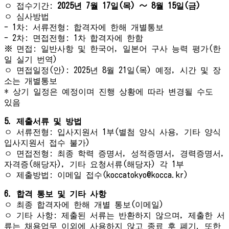
ㅇ 접수기간:
2025년 7월 17일(목) ～
8
월 15일(금)
ㅇ 심사방법
- 1차: 서류전형: 합격자에 한해 개별통보
- 2차: 면접전형: 1차 합격자에 한함
※ 면접: 일반사항 및 한국어, 일본어 구사 능력 평가(한
일 실기 번역)
ㅇ 면접일정(안): 2025년 8월 21일(목) 예정, 시간 및 장
소는 개별통보
* 상기 일정은 예정이며 진행 상황에 따라 변경될 수도
있음
5. 제출서류 및 방법
ㅇ 서류전형: 입사지원서 1부(별첨 양식 사용, 기타 양식
입사지원서 접수 불가)
ㅇ 면접전형: 최종 학력 증명서, 성적증명서, 경력증명서,
자격증(해당자), 기타 요청서류(해당자) 각 1부
ㅇ 제출방법: 이메일 접수(koccatokyo@kocca.kr)
6. 합격 통보 및 기타 사항
ㅇ 최종 합격자에 한해 개별 통보(이메일)
ㅇ 기타 사항: 제출된 서류는 반환하지 않으며, 제출한 서
류는 채용업무 이외에 사용하지 않고 종료 후 폐기. 또한