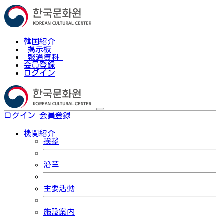
韓国紹介
掲示板
報道資料
会員登録
ログイン
ログイン
会員登録
한국어
機関紹介
挨拶
沿革
主要活動
施設案内