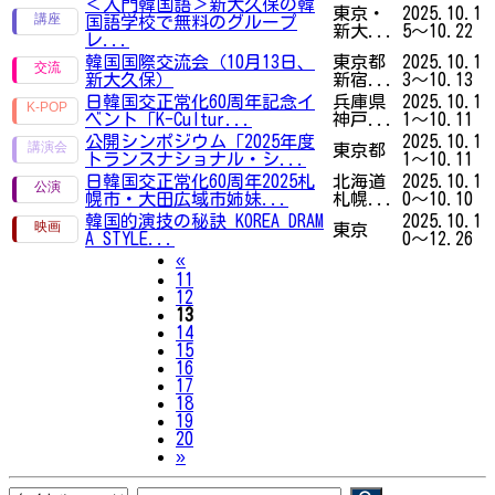
＜入門韓国語＞新大久保の韓
東京・
2025.10.1
国語学校で無料のグループ
新大...
5～10.22
レ...
韓国国際交流会（10月13日、
東京都
2025.10.1
新大久保）
新宿...
3～10.13
日韓国交正常化60周年記念イ
兵庫県
2025.10.1
ベント「K-Cultur...
神戸...
1～10.11
公開シンポジウム「2025年度
2025.10.1
東京都
トランスナショナル・シ...
1～10.11
日韓国交正常化60周年2025札
北海道
2025.10.1
幌市・大田広域市姉妹...
札幌...
0～10.10
韓国的演技の秘訣 KOREA DRAM
2025.10.1
東京
A STYLE...
0～12.26
Previous
«
11
12
13
14
15
16
17
18
19
20
Next
»