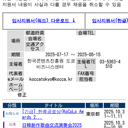
지원서 내용이 사실과 다를 경우 채용을 취소할 수 있음
입사지원서(워드) 다운로드
↓
입사지원서(한글
都道府県
会場TEL
会場名
場所
交通アク
セス
期間
2025-07-17 ～ 2025-08-15
한국콘텐츠진흥원 도쿄
主催者TE
03-5363-4
主催者
L
510
비즈니스센터
代表者
FAX番号
eメール
koccatokyo@kocca.kr
担当者
ホーム
ページ
修正
分類
タイトル
場所
期間
[긴급] 한류공로상(KoCoLo Aw
2025.10.3
東京都
1～11.11
ards 2...
2025.10.3
日韓創作歌曲交流演奏会2025
0～10.30