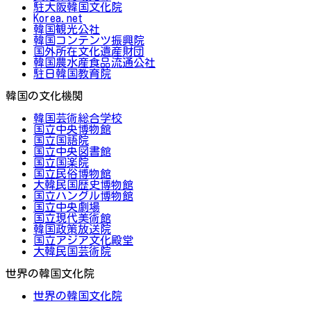
駐大阪韓国文化院
Korea.net
韓国観光公社
韓国コンテンツ振興院
国外所在文化遺産財団
韓国農水産食品流通公社
駐日韓国教育院
韓国の文化機関
韓国芸術総合学校
国立中央博物館
国立国語院
国立中央図書館
国立国楽院
国立民俗博物館
大韓民国歴史博物館
国立ハングル博物館
国立中央劇場
国立現代美術館
韓国政策放送院
国立アジア文化殿堂
大韓民国芸術院
世界の韓国文化院
世界の韓国文化院