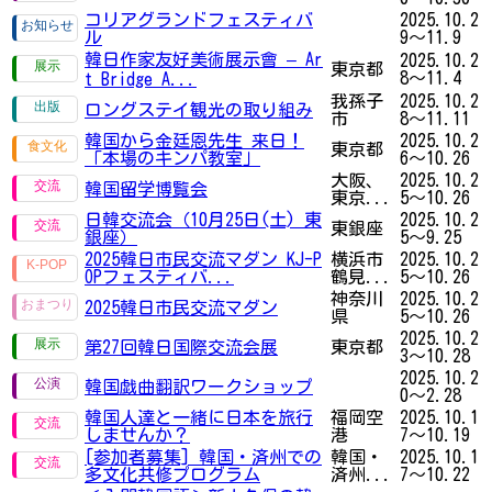
コリアグランドフェスティバ
2025.10.2
ル
9～11.9
韓日作家友好美術展示會 – Ar
2025.10.2
東京都
8～11.4
t Bridge A...
我孫子
2025.10.2
ロングステイ観光の取り組み
市
8～11.11
韓国から金廷恩先生 来日！
2025.10.2
東京都
「本場のキンパ教室」
6～10.26
大阪、
2025.10.2
韓国留学博覧会
東京...
5～10.26
日韓交流会（10月25日(土) 東
2025.10.2
東銀座
銀座）
5～9.25
2025韓日市民交流マダン KJ-P
横浜市
2025.10.2
OPフェスティバ...
鶴見...
5～10.26
神奈川
2025.10.2
2025韓日市民交流マダン
県
5～10.26
2025.10.2
第27回韓日国際交流会展
東京都
3～10.28
2025.10.2
韓国戯曲翻訳ワークショップ
0～2.28
韓国人達と一緒に日本を旅行
福岡空
2025.10.1
しませんか？
港
7～10.19
[参加者募集] 韓国・済州での
韓国・
2025.10.1
多文化共修プログラム
済州...
7～10.22