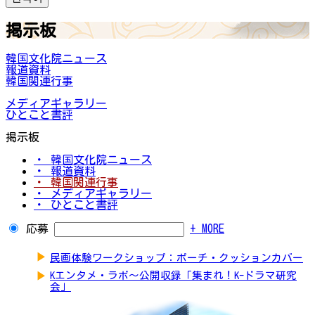
掲示板
韓国文化院ニュース
報道資料
韓国関連行事
メディアギャラリー
ひとこと書評
掲示板
・ 韓国文化院ニュース
・ 報道資料
・ 韓国関連行事
・ メディアギャラリー
・ ひとこと書評
応募
+ MORE
▶
民画体験ワークショップ：ポーチ・クッションカバー
▶
Kエンタメ・ラボ～公開収録「集まれ！K-ドラマ研究
会」