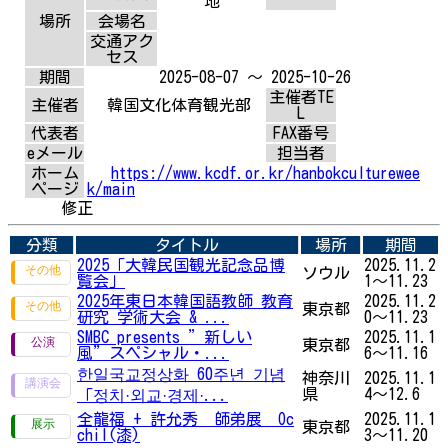
地
場所
会場名
交通アク
セス
期間
2025-08-07 ～ 2025-10-26
主催者TE
主催者
韓国文化体育観光部
L
代表者
FAX番号
eメール
担当者
ホーム
https://www.kcdf.or.kr/hanbokculturewee
ページ
k/main
修正
分類
タイトル
場所
期間
2025「大韓民国観光記念品博
2025.11.2
ソウル
覧会」
1～11.23
2025年東日本韓国語教師 教育
2025.11.2
東京都
研究 学術大会 & ...
0～11.23
SMBC presents ”新しい
2025.11.1
東京都
風”スペシャル・...
6～11.16
한일국교정상화 60주년 기념
神奈川
2025.11.1
県
4～12.6
「︎정치·외교·경제·...
全龍福 + 許允秀 師弟展 Oc
2025.11.1
東京都
chil(漆)
3～11.20