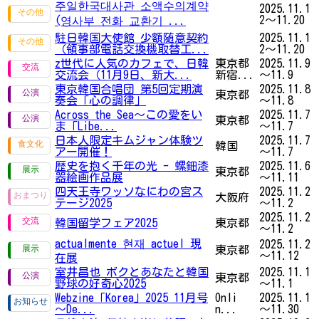
주일한국대사관 소액수의계약
2025.11.1
2～11.20
(영사부 전화 교환기 ...
駐日韓国大使館 少額随意契約
2025.11.1
（領事部電話交換機取替工...
2～11.20
z世代に人気のカフェで、日韓
東京都
2025.11.9
交流会（11月9日、新大...
新宿...
～11.9
東京韓国合唱団 第5回定期演
2025.11.8
東京都
奏会「心の調律」
～11.8
Across the Sea～この愛をい
2025.11.7
東京都
ま「Libe...
～11.7
日本人限定キムジャン体験ツ
2025.11.7
韓国
アー開催！
～11.7
歴史を抱く千年の光 - 螺鈿漆
2025.11.6
東京都
器絵画作品展
～11.11
四天王寺ワッソなにわの宮ス
2025.11.2
大阪府
テージ2025
～11.2
2025.11.2
韓国留学フェア2025
東京都
～11.2
actualmente 현재 actuel 現
2025.11.2
東京都
～11.12
在展
室井昌也 ボクとあなたと韓国
2025.11.1
東京都
野球の好奇心2025
～11.1
Webzine「Korea」2025 11月号
Onli
2025.11.1
～De...
n...
～11.30