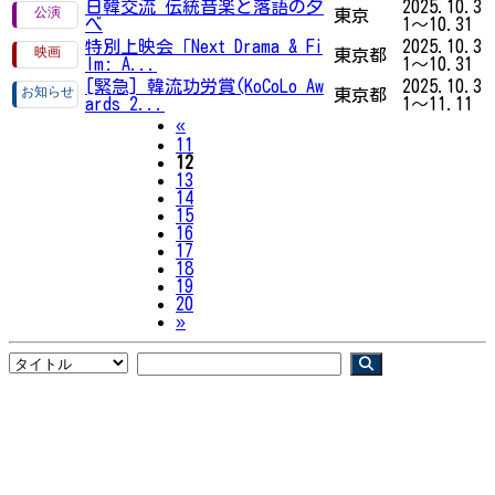
日韓交流 伝統音楽と落語の夕
2025.10.3
東京
べ
1～10.31
特別上映会「Next Drama & Fi
2025.10.3
東京都
lm: A...
1～10.31
[緊急] 韓流功労賞(KoCoLo Aw
2025.10.3
東京都
ards 2...
1～11.11
Previous
«
11
12
13
14
15
16
17
18
19
20
Next
»