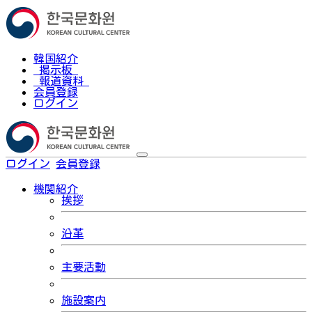
韓国紹介
掲示板
報道資料
会員登録
ログイン
ログイン
会員登録
한국어
機関紹介
挨拶
沿革
主要活動
施設案内