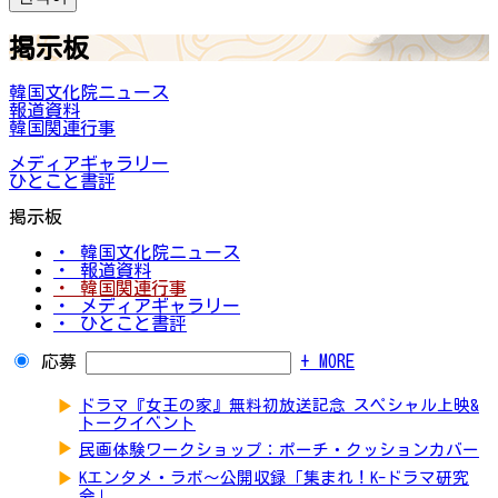
掲示板
韓国文化院ニュース
報道資料
韓国関連行事
メディアギャラリー
ひとこと書評
掲示板
・ 韓国文化院ニュース
・ 報道資料
・ 韓国関連行事
・ メディアギャラリー
・ ひとこと書評
応募
+ MORE
▶
ドラマ『女王の家』無料初放送記念 スペシャル上映&
トークイベント
▶
民画体験ワークショップ：ポーチ・クッションカバー
▶
Kエンタメ・ラボ～公開収録「集まれ！K-ドラマ研究
会」