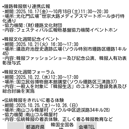
▪鐘路韓服祭り連携広報
-期間:2025.10.17(金)〜10月18日(土)11:30〜20:30
-場所:光化門広場~世宗大路メディアスマートポール歩行特
化通り
-協力機関:(財)鍾路文化財団
-内容:フェスティバル広報物基盤協力機関イベントホン
▪韓服文化週間記念イベント
-期間:2025.10.21(火) 16:30〜17:30
-場所:議政府池歴史遺跡広場(ソウル特別市鍾路区鍾路1キル
45)
-内容:韓服ファッションショー及び記念公演、韓服人有功表
彰授与式
▪韓服文化週間フォーラム
-期間:2025.10.22.(水)12:30〜17:00
-場所:国立民俗博物館本館講堂(ソウル鍾路区三清路37)
-内容:一般人を対象に「韓服生活」のユネスコ登録発表及び
総合討論を実施
▪伝統韓服をきれいに着る体験
-期間:2025.10.25.(土)〜10.26.(日)
-場所:南山コル韓屋村（ソウル中区退渓路34キル28）
-協力機関:南山コル韓屋村
-内容:伝統韓服の着衣体験、正しく着る韓服教育など
韓国全国各
都道府県
会場TEL