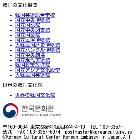
韓国の文化機関
韓国芸術総合学校
国立中央博物館
国立国語院
国立中央図書館
国立国楽院
国立民俗博物館
大韓民国歴史博物館
国立ハングル博物館
国立中央劇場
国立現代美術館
韓国政策放送院
国立アジア文化殿堂
大韓民国芸術院
世界の韓国文化院
世界の韓国文化院
〒160-0004 東京都新宿区四谷4-4-10 TEL：03-3357-
5970 FAX：03-3357-6074 postmaster@koreanculture.jp
©Korean Cultural Center Korean Embassy in Japan.All