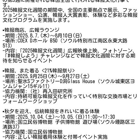
す。
2025韓服文化週間の期間中、全国の主要拠点で展示、ファッ
ションショー、公演、韓服人大賞表彰、体験など多彩な韓服
文化プログラムを実施します。
▪韓服商店、広報ラウンジ
-期間:2025.8.7.(木)〜8月10日(日)
-場所:COEX Dホール B50（ソウル特別市江南区永東大路
513）
-内容:「2025韓服文化週間」広報映像上映、フォトゾーン、
「#韓服しよう」チャレンジなどで韓服文化週間に対する期
待を知らせるイベント
▪韓服、また着る <21%韓服祭り>
-期間:2025.9月25日(木)〜9月27日(土)
-場所:聖水SファクトリーD洞Glass House（ソウル城東区ヨ
ンムジャン15ギル11）
-協力機関:（社）再入田研究所
-内容:持続可能な韓服文化を作っていく特別な交換市場とリ
フォームワークショップ
▪秋夕を迎え、伝統韓服をきれいに着る体験
-期間:2025.10.04.(土)〜10.05.(日)11:00〜17:30
-場所:国立民俗博物館 子供博物館 遊び場(ソウル鍾路区三
清路37)
-協力機関:国立民俗博物館
-内容:正しい韓服着用体験と付帯イベント実施