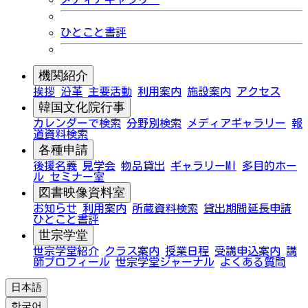
ひとこと書評
機関紹介
挨拶
沿革
主要活動
利用案内
施設案内
アクセス
韓国文化院行事
カレンダーで検索
分野別検索
メディアギャラリー
報
道資料検索
各種申請
後援名義
見学会
物品貸出
ギャラリーMI
多目的ホー
ル
セミナー室
図書映像資料室
お知らせ
利用案内
所蔵資料検索
貸出期間延長申請
ひとこと書評
世宗学堂
世宗学堂紹介
クラス案内
授業日程
受講申込案内
講
師プロフィール
世宗学堂ジャーナル
よくある質問
日本語
한국어