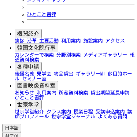
ひとこと書評
機関紹介
挨拶
沿革
主要活動
利用案内
施設案内
アクセス
韓国文化院行事
カレンダーで検索
分野別検索
メディアギャラリー
報
道資料検索
各種申請
後援名義
見学会
物品貸出
ギャラリーMI
多目的ホー
ル
セミナー室
図書映像資料室
お知らせ
利用案内
所蔵資料検索
貸出期間延長申請
ひとこと書評
世宗学堂
世宗学堂紹介
クラス案内
授業日程
受講申込案内
講
師プロフィール
世宗学堂ジャーナル
よくある質問
日本語
한국어