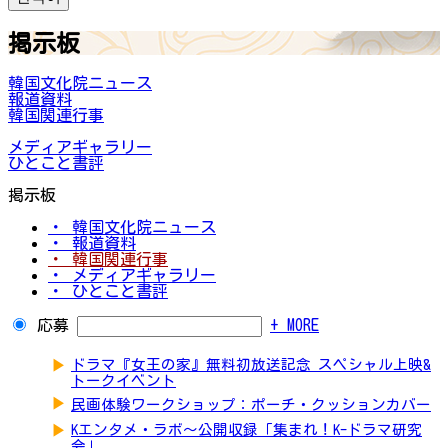
掲示板
韓国文化院ニュース
報道資料
韓国関連行事
メディアギャラリー
ひとこと書評
掲示板
・ 韓国文化院ニュース
・ 報道資料
・ 韓国関連行事
・ メディアギャラリー
・ ひとこと書評
応募
+ MORE
▶
ドラマ『女王の家』無料初放送記念 スペシャル上映&
トークイベント
▶
民画体験ワークショップ：ポーチ・クッションカバー
▶
Kエンタメ・ラボ～公開収録「集まれ！K-ドラマ研究
会」