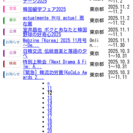
テージ2025
～11.2
2025.11.2
韓国留学フェア2025
東京都
～11.2
actualmente 현재 actuel 現
2025.11.2
東京都
～11.12
在展
室井昌也 ボクとあなたと韓国
2025.11.1
東京都
野球の好奇心2025
～11.1
Webzine「Korea」2025 11月号
Onli
2025.11.1
～De...
n...
～11.30
日韓交流 伝統音楽と落語の夕
2025.10.3
東京
べ
1～10.31
特別上映会「Next Drama & Fi
2025.10.3
東京都
lm: A...
1～10.31
[緊急] 韓流功労賞(KoCoLo Aw
2025.10.3
東京都
ards 2...
1～11.11
Previous
«
11
12
13
14
15
16
17
18
19
20