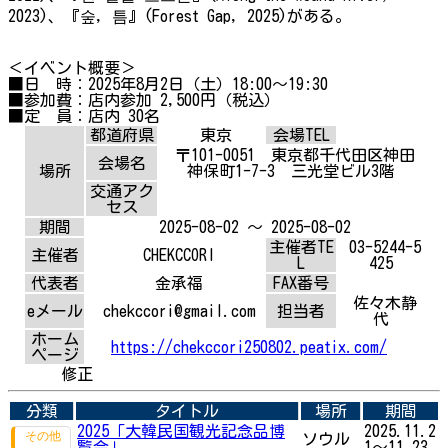
2023)、『숲, 틈』(Forest Gap, 2025)がある。
＜イベント概要＞
■日 時：2025年8月2日（土）18:00〜19:30
■参加費：店内参加 2,500円（税込）
■定 員：店内 30名
都道府県
東京
会場TEL
〒101-0051 東京都千代田区神田
会場名
場所
神保町1-7-3 三光堂ビル3階
交通アク
セス
期間
2025-08-02 ～ 2025-08-02
主催者TE
03-5244-5
主催者
CHEKCCORI
L
425
代表者
金承福
FAX番号
佐々木静
eメール
chekccori@gmail.com
担当者
代
ホーム
https://chekccori250802.peatix.com/
ページ
修正
分類
タイトル
場所
期間
2025「大韓民国観光記念品博
2025.11.2
ソウル
覧会」
1～11.23