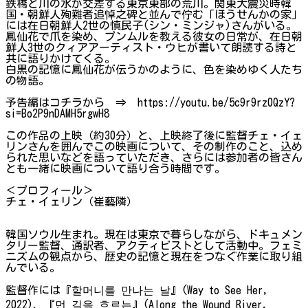
鉄橋と川の水が交差する東京東部の荒川。関東大震災時韓
国・朝鮮人殉難者追悼之碑と並んで佇む「ほうせんかの家」
には在日朝鮮人2世の慎民子(シン・ミンジャ)さんがいる。
鳳仙花で爪を染め、プンムルを教える彼女の日常が、在日朝
鮮人3世のクィアアーティスト・ウヒが書いて朗読する詩と
共に語りかけてくる。
白黒の記憶に鳳仙花が伝うかのように、色を染めゆく人たち
の物語。
予告編はコチラから ⇒ https://youtu.be/5c9r9rz0QzY?
si=Bo2P9nDAMH5rgwH8
この作品の上映（約30分）と、上映終了後に監督チェ・イェ
リンさんを囲んでこの映画について、その制作のこと、込め
られた思いなどを語っていただき、さらには参加者の皆さん
とも一緒に映画について語り合う時間です。
＜プロフィール＞
チェ・イェリン（崔藝隣）
韓国ソウル生まれ。現在は東京で暮らしながら、ドキュメン
タリー監督、通訳者、アクティビストとして活動中。フェミ
ニズムの観点から、歴史の記憶と現在をつなぐ作業に取り組
んでいる。
監督作には『할머니를 만나는 날』(Way to See Her,
2022)、『먼 길을 흐르는』(Along the Wound River,