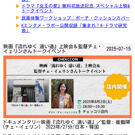
▶
ドラマ『女王の家』無料初放送記念 スペシャル上映&
トークイベント
▶
民画体験ワークショップ：ポーチ・クッションカバー
▶
Kエンタメ・ラボ～公開収録「集まれ！K-ドラマ研究
会」
映画『流れゆく 遠い道』上映会＆監督チェ・
2025-07-15
イェリンさんトークイベント
ドキュメンタリー映画『流れゆく 遠い道』／監督: 崔藝隣
(チェ・イェリン) 2023年/27分/日本・韓国