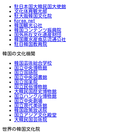
駐日本国大韓民国大使館
文化体育観光部
駐大阪韓国文化院
Korea.net
韓国観光公社
韓国コンテンツ振興院
国外所在文化遺産財団
韓国農水産食品流通公社
駐日韓国教育院
韓国の文化機関
韓国芸術総合学校
国立中央博物館
国立国語院
国立中央図書館
国立国楽院
国立民俗博物館
大韓民国歴史博物館
国立ハングル博物館
国立中央劇場
国立現代美術館
韓国政策放送院
国立アジア文化殿堂
大韓民国芸術院
世界の韓国文化院