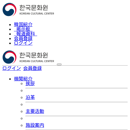
韓国紹介
掲示板
報道資料
会員登録
ログイン
ログイン
会員登録
한국어
機関紹介
挨拶
沿革
主要活動
施設案内