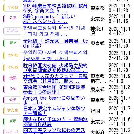
2025年東日本韓国語教師 教育
2025.11.2
東京都
研究 学術大会 & ...
0～11.23
SMBC presents ”新しい
2025.11.1
東京都
風”スペシャル・...
6～11.16
한일국교정상화 60주년 기념
神奈川
2025.11.1
県
4～12.6
「︎정치·외교·경제·...
全龍福 + 許允秀 師弟展 Oc
2025.11.1
東京都
chil(漆)
3～11.20
주일한국대사관 소액수의계약
2025.11.1
2～11.20
(영사부 전화 교환기 ...
駐日韓国大使館 少額随意契約
2025.11.1
（領事部電話交換機取替工...
2～11.20
z世代に人気のカフェで、日韓
東京都
2025.11.9
交流会（11月9日、新大...
新宿...
～11.9
東京韓国合唱団 第5回定期演
2025.11.8
東京都
奏会「心の調律」
～11.8
Across the Sea～この愛をい
2025.11.7
東京都
ま「Libe...
～11.7
日本人限定キムジャン体験ツ
2025.11.7
韓国
アー開催！
～11.7
歴史を抱く千年の光 - 螺鈿漆
2025.11.6
東京都
器絵画作品展
～11.11
四天王寺ワッソなにわの宮ス
2025.11.2
大阪府