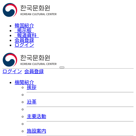
韓国紹介
掲示板
報道資料
会員登録
ログイン
ログイン
会員登録
한국어
機関紹介
挨拶
沿革
主要活動
施設案内