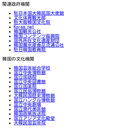
関連政府機関
駐日本国大韓民国大使館
文化体育観光部
駐大阪韓国文化院
Korea.net
韓国観光公社
韓国コンテンツ振興院
国外所在文化遺産財団
韓国農水産食品流通公社
駐日韓国教育院
韓国の文化機関
韓国芸術総合学校
国立中央博物館
国立国語院
国立中央図書館
国立国楽院
国立民俗博物館
大韓民国歴史博物館
国立ハングル博物館
国立中央劇場
国立現代美術館
韓国政策放送院
国立アジア文化殿堂
大韓民国芸術院