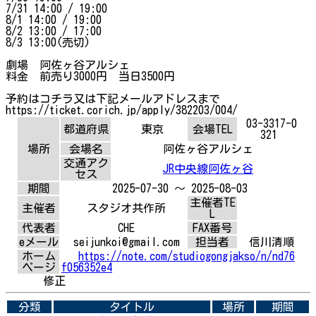
7/31 14:00 / 19:00
8/1 14:00 / 19:00
8/2 13:00 / 17:00
8/3 13:00(売切)
劇場 阿佐ヶ谷アルシェ
料金 前売り3000円 当日3500円
予約はコチラ又は下記メールアドレスまで
https://ticket.corich.jp/apply/382203/004/
03-3317-0
都道府県
東京
会場TEL
321
場所
会場名
阿佐ヶ谷アルシェ
交通アク
JR中央線阿佐ヶ谷
セス
期間
2025-07-30 ～ 2025-08-03
主催者TE
主催者
スタジオ共作所
L
代表者
CHE
FAX番号
eメール
seijunkoi@gmail.com
担当者
信川清順
ホーム
https://note.com/studiogongjakso/n/nd76
ページ
f056352e4
修正
分類
タイトル
場所
期間