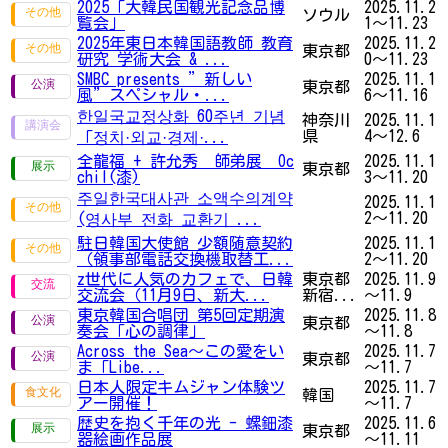
2025「大韓民国観光記念品博
2025.11.2
ソウル
覧会」
1～11.23
2025年東日本韓国語教師 教育
2025.11.2
東京都
研究 学術大会 & ...
0～11.23
SMBC presents ”新しい
2025.11.1
東京都
風”スペシャル・...
6～11.16
한일국교정상화 60주년 기념
神奈川
2025.11.1
県
4～12.6
「︎정치·외교·경제·...
全龍福 + 許允秀 師弟展 Oc
2025.11.1
東京都
chil(漆)
3～11.20
주일한국대사관 소액수의계약
2025.11.1
2～11.20
(영사부 전화 교환기 ...
駐日韓国大使館 少額随意契約
2025.11.1
（領事部電話交換機取替工...
2～11.20
z世代に人気のカフェで、日韓
東京都
2025.11.9
交流会（11月9日、新大...
新宿...
～11.9
東京韓国合唱団 第5回定期演
2025.11.8
東京都
奏会「心の調律」
～11.8
Across the Sea～この愛をい
2025.11.7
東京都
ま「Libe...
～11.7
日本人限定キムジャン体験ツ
2025.11.7
韓国
アー開催！
～11.7
歴史を抱く千年の光 - 螺鈿漆
2025.11.6
東京都
器絵画作品展
～11.11