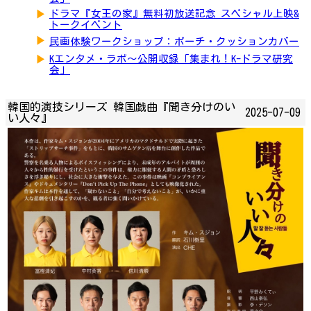
▶
ドラマ『女王の家』無料初放送記念 スペシャル上映&
トークイベント
▶
民画体験ワークショップ：ポーチ・クッションカバー
▶
Kエンタメ・ラボ～公開収録「集まれ！K-ドラマ研究
会」
韓国的演技シリーズ 韓国戯曲『聞き分けのい
2025-07-09
い人々』