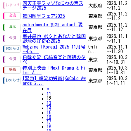
四天王寺ワッソなにわの宮ス
2025.11.2
大阪府
テージ2025
～11.2
2025.11.2
韓国留学フェア2025
東京都
～11.2
actualmente 현재 actuel 現
2025.11.2
東京都
～11.12
在展
室井昌也 ボクとあなたと韓国
2025.11.1
東京都
野球の好奇心2025
～11.1
Webzine「Korea」2025 11月号
Onli
2025.11.1
～De...
n...
～11.30
日韓交流 伝統音楽と落語の夕
2025.10.3
東京
べ
1～10.31
特別上映会「Next Drama & Fi
2025.10.3
東京都
lm: A...
1～10.31
[緊急] 韓流功労賞(KoCoLo Aw
2025.10.3
東京都
ards 2...
1～11.11
Previous
«
11
12
13
14
15
16
17
18