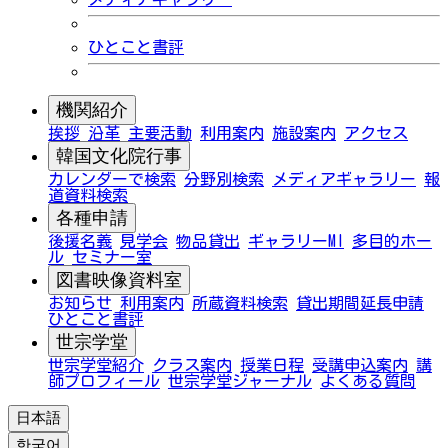
ひとこと書評
機関紹介
挨拶
沿革
主要活動
利用案内
施設案内
アクセス
韓国文化院行事
カレンダーで検索
分野別検索
メディアギャラリー
報
道資料検索
各種申請
後援名義
見学会
物品貸出
ギャラリーMI
多目的ホー
ル
セミナー室
図書映像資料室
お知らせ
利用案内
所蔵資料検索
貸出期間延長申請
ひとこと書評
世宗学堂
世宗学堂紹介
クラス案内
授業日程
受講申込案内
講
師プロフィール
世宗学堂ジャーナル
よくある質問
日本語
한국어