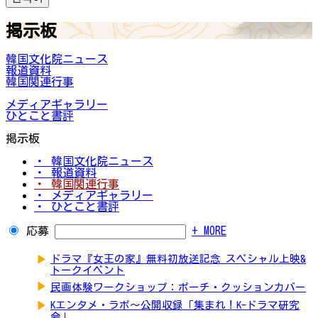
掲示板
韓国文化院ニュース
報道資料
韓国関連行事
メディアギャラリー
ひとこと書評
掲示板
・ 韓国文化院ニュース
・ 報道資料
・ 韓国関連行事
・ メディアギャラリー
・ ひとこと書評
応募
+ MORE
▶
ドラマ『女王の家』無料初放送記念 スペシャル上映&
トークイベント
▶
民画体験ワークショップ：ポーチ・クッションカバー
▶
Kエンタメ・ラボ～公開収録「集まれ！K-ドラマ研究
会」