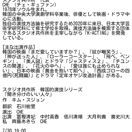
CHE （チェ・ギュファン）
1978年ソウル生まれ。
韓国の中央大学演劇学科卒業後、俳優として映画・ドラマ中
心に活動。
独自の演技方法論を研究するため2020年に来日、日本大学芸
術学研究科にて修士学位を取得。演技方法論を模索する団体
であるスタジオ共作所を主宰しながら「K-ACTING」を開発
している。
[主な出演作品]
韓国の映画「まだ愛していますか？」、「奴が嘲笑う」、
「神が送った人」、「ローラーコースター」、「飛べ、ペン
ギン」、「美人図」とドラマ「ジャスティス２」、「チユン
スの開運」、「花火の中へ」、「愛は誰にも止められな
い」、日本の映画「黄金を抱いて翔へ」、「西成ゴローの四
億円(死闘篇)」とドラマ「定年オヤジ改造計画」がある。
スタジオ共作所 韓国的演技シリーズ
「聞き分けのいい人々」
作 キム・スジョン
翻訳 石川樹里
演出 CHE
出演 冨樫清妃 中村英香 信川清順 大月利貴 喜史川大
私 齊藤あきら CHE
7/30 19:00