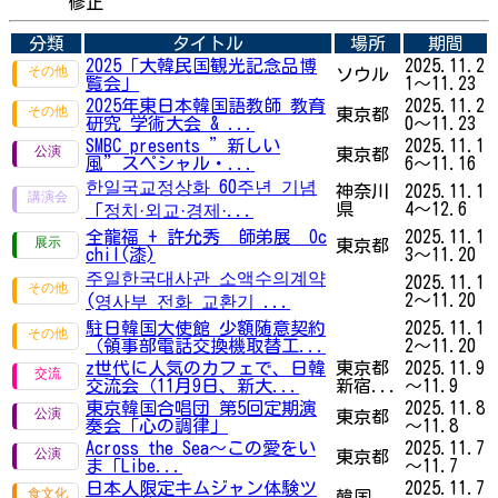
修正
分類
タイトル
場所
期間
2025「大韓民国観光記念品博
2025.11.2
ソウル
覧会」
1～11.23
2025年東日本韓国語教師 教育
2025.11.2
東京都
研究 学術大会 & ...
0～11.23
SMBC presents ”新しい
2025.11.1
東京都
風”スペシャル・...
6～11.16
한일국교정상화 60주년 기념
神奈川
2025.11.1
県
4～12.6
「︎정치·외교·경제·...
全龍福 + 許允秀 師弟展 Oc
2025.11.1
東京都
chil(漆)
3～11.20
주일한국대사관 소액수의계약
2025.11.1
2～11.20
(영사부 전화 교환기 ...
駐日韓国大使館 少額随意契約
2025.11.1
（領事部電話交換機取替工...
2～11.20
z世代に人気のカフェで、日韓
東京都
2025.11.9
交流会（11月9日、新大...
新宿...
～11.9
東京韓国合唱団 第5回定期演
2025.11.8
東京都
奏会「心の調律」
～11.8
Across the Sea～この愛をい
2025.11.7
東京都
ま「Libe...
～11.7
日本人限定キムジャン体験ツ
2025.11.7
韓国