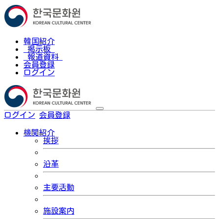
韓国紹介
掲示板
報道資料
会員登録
ログイン
ログイン
会員登録
한국어
機関紹介
挨拶
沿革
主要活動
施設案内