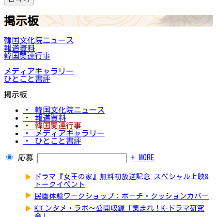
掲示板
韓国文化院ニュース
報道資料
韓国関連行事
メディアギャラリー
ひとこと書評
掲示板
・ 韓国文化院ニュース
・ 報道資料
・ 韓国関連行事
・ メディアギャラリー
・ ひとこと書評
応募
+ MORE
▶
ドラマ『女王の家』無料初放送記念 スペシャル上映&
トークイベント
▶
民画体験ワークショップ：ポーチ・クッションカバー
▶
Kエンタメ・ラボ～公開収録「集まれ！K-ドラマ研究
会」