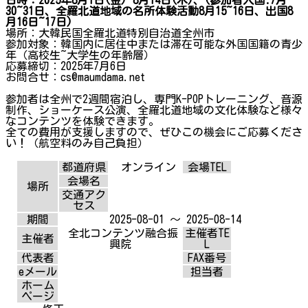
30~31日、全羅北道地域の名所体験活動8月15~16日、出国8
月16日~17日)
場所：大韓民国全羅北道特別自治道全州市
参加対象：韓国内に居住中または滞在可能な外国国籍の青少
年（高校生~大学生の年齢層）
応募締切：2025年7月6日
お問合せ：cs@maumdama.net
参加者は全州で2週間宿泊し、専門K-POPトレーニング、音源
制作、ショーケース公演、全羅北道地域の文化体験など様々
なコンテンツを体験できます。
全ての費用が支援しますので、ぜひこの機会にご応募くださ
い！（航空料のみ自己負担）
都道府県
オンライン
会場TEL
会場名
場所
交通アク
セス
期間
2025-08-01 ～ 2025-08-14
全北コンテンツ融合振
主催者TE
主催者
興院
L
代表者
FAX番号
eメール
担当者
ホーム
ページ