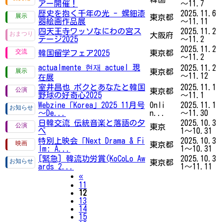
アー開催！
～11.7
歴史を抱く千年の光 - 螺鈿漆
2025.11.6
東京都
器絵画作品展
～11.11
四天王寺ワッソなにわの宮ス
2025.11.2
大阪府
テージ2025
～11.2
2025.11.2
韓国留学フェア2025
東京都
～11.2
actualmente 현재 actuel 現
2025.11.2
東京都
～11.12
在展
室井昌也 ボクとあなたと韓国
2025.11.1
東京都
野球の好奇心2025
～11.1
Webzine「Korea」2025 11月号
Onli
2025.11.1
～De...
n...
～11.30
日韓交流 伝統音楽と落語の夕
2025.10.3
東京
べ
1～10.31
特別上映会「Next Drama & Fi
2025.10.3
東京都
lm: A...
1～10.31
[緊急] 韓流功労賞(KoCoLo Aw
2025.10.3
東京都
ards 2...
1～11.11
Previous
«
11
12
13
14
15