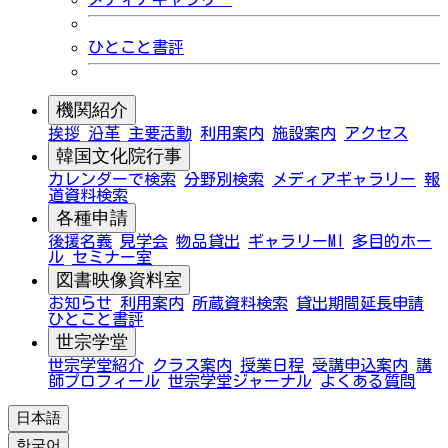
ひとこと書評
機関紹介
挨拶
沿革
主要活動
利用案内
施設案内
アクセス
韓国文化院行事
カレンダーで検索
分野別検索
メディアギャラリー
報
道資料検索
各種申請
後援名義
見学会
物品貸出
ギャラリーMI
多目的ホー
ル
セミナー室
図書映像資料室
お知らせ
利用案内
所蔵資料検索
貸出期間延長申請
ひとこと書評
世宗学堂
世宗学堂紹介
クラス案内
授業日程
受講申込案内
講
師プロフィール
世宗学堂ジャーナル
よくある質問
日本語
한국어