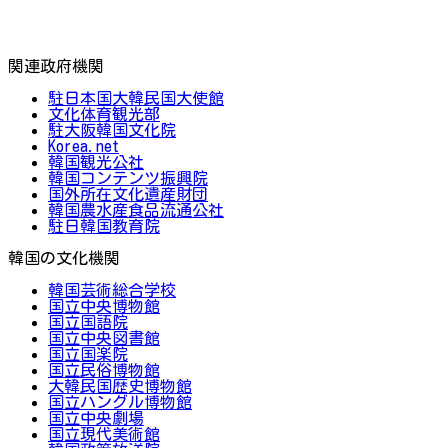
関連政府機関
駐日本国大韓民国大使館
文化体育観光部
駐大阪韓国文化院
Korea.net
韓国観光公社
韓国コンテンツ振興院
国外所在文化遺産財団
韓国農水産食品流通公社
駐日韓国教育院
韓国の文化機関
韓国芸術総合学校
国立中央博物館
国立国語院
国立中央図書館
国立国楽院
国立民俗博物館
大韓民国歴史博物館
国立ハングル博物館
国立中央劇場
国立現代美術館