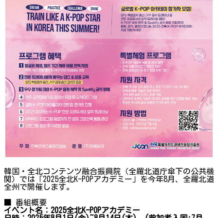
韓国・全北コンテンツ融合振興院（全羅北道庁傘下の公共機
関）では「2025全北K-POPアカデミー」を今年8月、全羅北道
全州で開催します。
■ 番組概要
イベント名：2025全北K-POPアカデミー
日時：2025年8月1日(金)~8月14日(木)、(参加者入国:7月