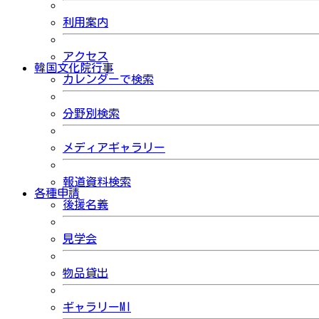
利用案内
アクセス
韓国文化院行事
カレンダーで検索
分野別検索
メディアギャラリー
報道資料検索
各種申請
後援名義
見学会
物品貸出
ギャラリーMI