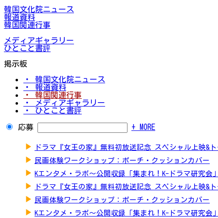
韓国文化院ニュース
報道資料
韓国関連行事
メディアギャラリー
ひとこと書評
掲示板
・ 韓国文化院ニュース
・ 報道資料
・ 韓国関連行事
・ メディアギャラリー
・ ひとこと書評
応募
+ MORE
▶
ドラマ『女王の家』無料初放送記念 スペシャル上映&
▶
民画体験ワークショップ：ポーチ・クッションカバー
▶
Kエンタメ・ラボ～公開収録「集まれ！K-ドラマ研究会
▶
ドラマ『女王の家』無料初放送記念 スペシャル上映&
▶
民画体験ワークショップ：ポーチ・クッションカバー
▶
Kエンタメ・ラボ～公開収録「集まれ！K-ドラマ研究会