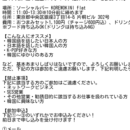
場所：ソーシャルバー KOREWOKINI flat
時間：11:00-13:30※10分前に締めます
住所：東京都中央区銀座3丁目14−8 片桐ビル 302号
費用：おつまみセット1,100円（チャージ600円込）、ドリンク
※フード持ち込みOK(ドリンクは持ち込みNG)
【こんな人にオススメ】
・韓国語を話したい日本人の方
・日本語を話したい韓国人の方
・K-POP好きな方
・韓国にゆかりのある方
など、基本あまりしばりはないですので、よろしくお願いし
ただ、下記の方は参加をご遠慮お願いします、下記判明した
【禁止事項】
下記に該当する方のご参加はご遠慮ください。
・ネットワークビジネス
・SES営業
・その他営業・勧誘目的に該当するお仕事を扱われている方
・韓国に興味ない方
【参加申込】
下記①～③のいずれかでお申込みください！
前日まで申し込みを受け付けます！
①メール