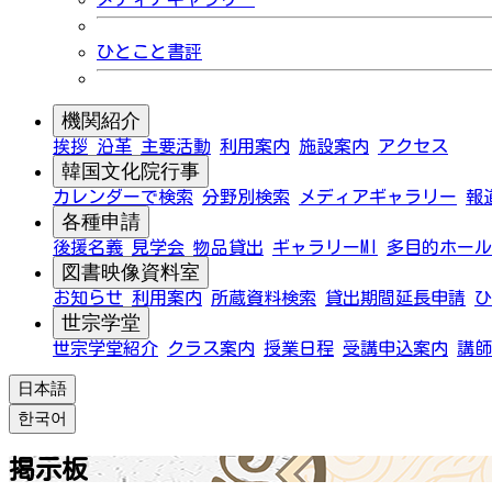
ひとこと書評
機関紹介
挨拶
沿革
主要活動
利用案内
施設案内
アクセス
韓国文化院行事
カレンダーで検索
分野別検索
メディアギャラリー
報
各種申請
後援名義
見学会
物品貸出
ギャラリーMI
多目的ホール
図書映像資料室
お知らせ
利用案内
所蔵資料検索
貸出期間延長申請
ひ
世宗学堂
世宗学堂紹介
クラス案内
授業日程
受講申込案内
講師
日本語
한국어
掲示板