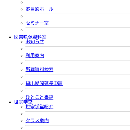
多目的ホール
セミナー室
図書映像資料室
お知らせ
利用案内
所蔵資料検索
貸出期間延長申請
ひとこと書評
世宗学堂
世宗学堂紹介
クラス案内