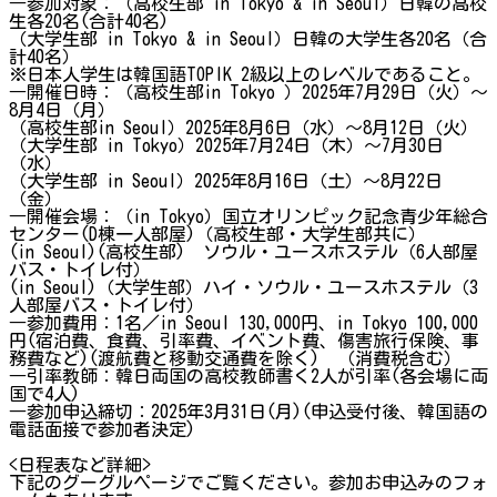
―参加対象：（高校生部 in Tokyo & in Seoul）日韓の高校
生各20名(合計40名)
（大学生部 in Tokyo & in Seoul）日韓の大学生各20名（合
計40名）
※日本人学生は韓国語TOPIK 2級以上のレベルであること。
―開催日時：（高校生部in Tokyo ）2025年7月29日（火）～
8月4日（月）
（高校生部in Seoul）2025年8月6日（水）～8月12日（火）
（大学生部 in Tokyo）2025年7月24日（木）～7月30日
（水）
（大学生部 in Seoul）2025年8月16日（土）～8月22日
（金）
―開催会場：（in Tokyo）国立オリンピック記念青少年総合
センター(D棟一人部屋)（高校生部・大学生部共に）
(in Seoul)(高校生部) ソウル・ユースホステル（6人部屋
バス・トイレ付）
(in Seoul)（大学生部）ハイ・ソウル・ユースホステル（3
人部屋バス・トイレ付）
―参加費用：1名／in Seoul 130,000円、in Tokyo 100,000
円(宿泊費、食費、引率費、イベント費、傷害旅行保険、事
務費など)(渡航費と移動交通費を除く) （消費税含む）
―引率教師：韓日両国の高校教師書く2人が引率(各会場に両
国で4人)
―参加申込締切：2025年3月31日(月)(申込受付後、韓国語の
電話面接で参加者決定)
<日程表など詳細>
下記のグーグルページでご覧ください。参加お申込みのフォ