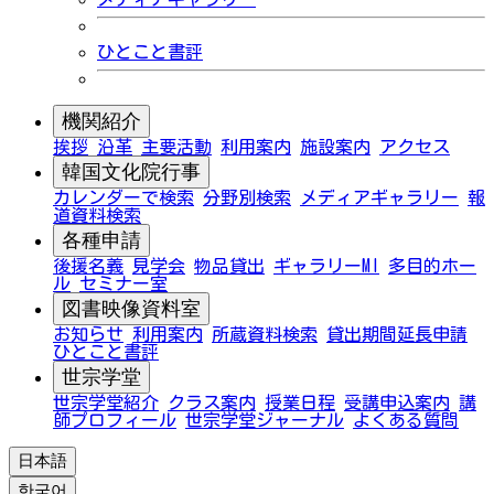
ひとこと書評
機関紹介
挨拶
沿革
主要活動
利用案内
施設案内
アクセス
韓国文化院行事
カレンダーで検索
分野別検索
メディアギャラリー
報
道資料検索
各種申請
後援名義
見学会
物品貸出
ギャラリーMI
多目的ホー
ル
セミナー室
図書映像資料室
お知らせ
利用案内
所蔵資料検索
貸出期間延長申請
ひとこと書評
世宗学堂
世宗学堂紹介
クラス案内
授業日程
受講申込案内
講
師プロフィール
世宗学堂ジャーナル
よくある質問
日本語
한국어