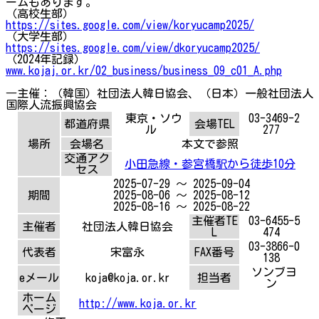
ームもあります。
（高校生部）
https://sites.google.com/view/koryucamp2025/
（大学生部）
https://sites.google.com/view/dkoryucamp2025/
（2024年記録）
www.kojaj.or.kr/02_business/business_09_c01_A.php
―主催：（韓国）社団法人韓日協会、（日本）一般社団法人
国際人流振興協会
東京・ソウ
03-3469-2
都道府県
会場TEL
ル
277
場所
会場名
本文で参照
交通アク
小田急線・参宮橋駅から徒歩10分
セス
2025-07-29 ～ 2025-09-04
期間
2025-08-06 ～ 2025-08-12
2025-08-16 ～ 2025-08-22
主催者TE
03-6455-5
主催者
社団法人韓日協会
L
474
03-3866-0
代表者
宋富永
FAX番号
138
ソンブヨ
eメール
koja@koja.or.kr
担当者
ン
ホーム
http://www.koja.or.kr
ページ