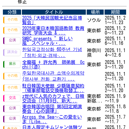
修正
分類
タイトル
場所
期間
2025「大韓民国観光記念品博
2025.11.2
ソウル
覧会」
1～11.23
2025年東日本韓国語教師 教育
2025.11.2
東京都
研究 学術大会 & ...
0～11.23
SMBC presents ”新しい
2025.11.1
東京都
風”スペシャル・...
6～11.16
한일국교정상화 60주년 기념
神奈川
2025.11.1
県
4～12.6
「︎정치·외교·경제·...
全龍福 + 許允秀 師弟展 Oc
2025.11.1
東京都
chil(漆)
3～11.20
주일한국대사관 소액수의계약
2025.11.1
2～11.20
(영사부 전화 교환기 ...
駐日韓国大使館 少額随意契約
2025.11.1
（領事部電話交換機取替工...
2～11.20
z世代に人気のカフェで、日韓
東京都
2025.11.9
交流会（11月9日、新大...
新宿...
～11.9
東京韓国合唱団 第5回定期演
2025.11.8
東京都
奏会「心の調律」
～11.8
Across the Sea～この愛をい
2025.11.7
東京都
ま「Libe...
～11.7
日本人限定キムジャン体験ツ
2025.11.7