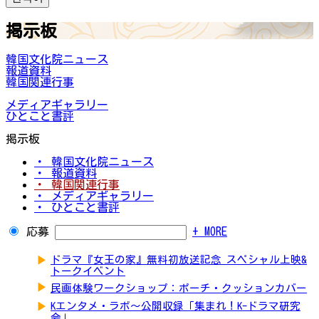
掲示板
韓国文化院ニュース
報道資料
韓国関連行事
メディアギャラリー
ひとこと書評
掲示板
・ 韓国文化院ニュース
・ 報道資料
・ 韓国関連行事
・ メディアギャラリー
・ ひとこと書評
応募
+ MORE
▶
ドラマ『女王の家』無料初放送記念 スペシャル上映&
トークイベント
▶
民画体験ワークショップ：ポーチ・クッションカバー
▶
Kエンタメ・ラボ～公開収録「集まれ！K-ドラマ研究
会」