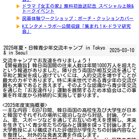
▶
ドラマ『女王の家』無料初放送記念 スペシャル上映&
トークイベント
▶
民画体験ワークショップ：ポーチ・クッションカバー
▶
Kエンタメ・ラボ～公開収録「集まれ！K-ドラマ研究
会」
2025年夏・日韓青少年交流キャンプ in Tokyo
2025-03-10
& in Seoul
交流キャンプでお友達を作りましょう！
【開催趣旨】韓日両国間の往来人数は年間1000万人を超えた
という報道がありました。隣り合う両国が相互交流を通じて
平和と繁栄を成し遂げていくには、人的交流を増やすことが
最大のカギであります。特に未来世代である青少年の交流が
最も大事であると言えます。そのような認識から青少年交流
を通じた「お友達作り」運動を展開するため本協会はこの事
業を昨年度から持続的に実施して参ります。
<2025年度実施概要>
―主な内容：6泊7日間、韓日両国の高校生及び大学生が日本
と韓国でそれぞれの場所に宿泊しながら対話、討論、ゲー
ム、歌、スポーツなどを通じてお互いの考えを理解し、未来
を生きていく青少年たちの悩みと課題を探って討論します。
大学教授により構成された評価団が学生たちの討論内容など
を整理し、対外的な発表文書を作成します。