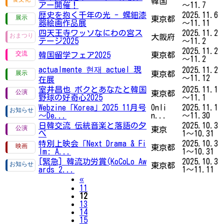
韓国
アー開催！
～11.7
歴史を抱く千年の光 - 螺鈿漆
2025.11.6
東京都
器絵画作品展
～11.11
四天王寺ワッソなにわの宮ス
2025.11.2
大阪府
テージ2025
～11.2
2025.11.2
韓国留学フェア2025
東京都
～11.2
actualmente 현재 actuel 現
2025.11.2
東京都
～11.12
在展
室井昌也 ボクとあなたと韓国
2025.11.1
東京都
野球の好奇心2025
～11.1
Webzine「Korea」2025 11月号
Onli
2025.11.1
～De...
n...
～11.30
日韓交流 伝統音楽と落語の夕
2025.10.3
東京
べ
1～10.31
特別上映会「Next Drama & Fi
2025.10.3
東京都
lm: A...
1～10.31
[緊急] 韓流功労賞(KoCoLo Aw
2025.10.3
東京都
ards 2...
1～11.11
Previous
«
11
12
13
14
15