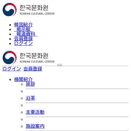
韓国紹介
掲示板
報道資料
会員登録
ログイン
ログイン
会員登録
한국어
機関紹介
挨拶
沿革
主要活動
施設案内