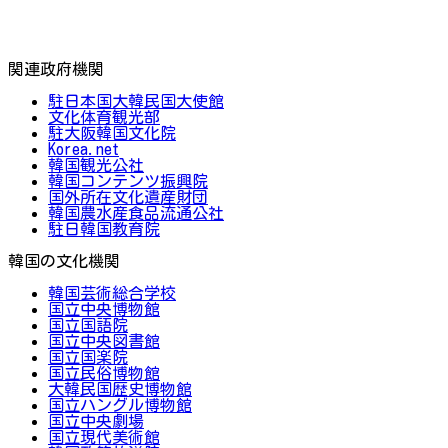
関連政府機関
駐日本国大韓民国大使館
文化体育観光部
駐大阪韓国文化院
Korea.net
韓国観光公社
韓国コンテンツ振興院
国外所在文化遺産財団
韓国農水産食品流通公社
駐日韓国教育院
韓国の文化機関
韓国芸術総合学校
国立中央博物館
国立国語院
国立中央図書館
国立国楽院
国立民俗博物館
大韓民国歴史博物館
国立ハングル博物館
国立中央劇場
国立現代美術館