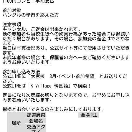
1100円コンビニ事前支払
参加対象
ハングルの学習を終えた方
注意事項
キャンセル、ご返金は出来かねます。
他の参加者や当校生徒への妨害行為があった場合には退館い
ただく場合があります。その場合、参加費の返金はできかね
ます。
当日は写真撮影あり。公式サイト等にて使用させていただき
ます。
未成年者様の場合は、保護者の方へ一度ご確認くださいます
ようお願いいたします。
参加申し込み方法
公式LINEに「大宮校 3月イベント参加希望」とお送りくだ
さい。
公式LINEは「K Village 韓国語」で検索！
定員になり次第締め切りとなりますので、お早めにお申し込
みをお願いいたします。
皆様とお会いできるのを楽しみにしております。
都道府県
会場TEL
会場名
場所
交通アク
セス