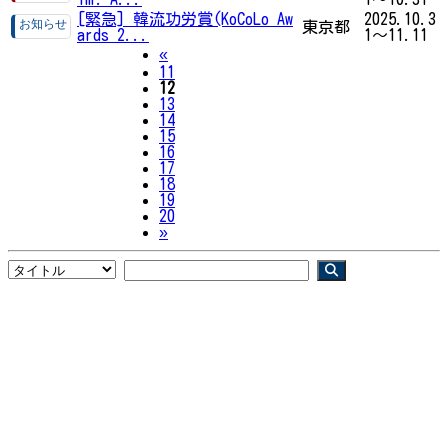
[緊急] 韓流功労賞(KoCoLo Aw
2025.10.3
東京都
ards 2...
1～11.11
Previous
«
11
12
13
14
15
16
17
18
19
20
Next
»