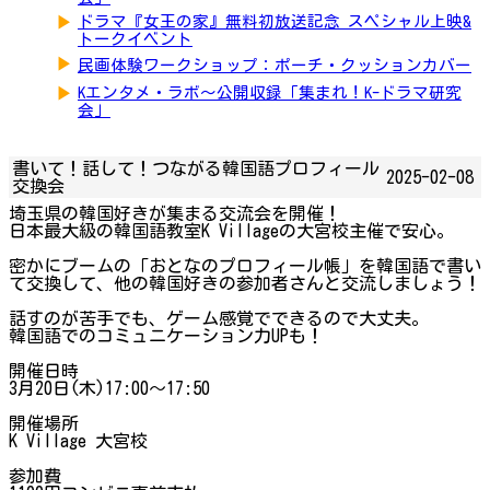
▶
ドラマ『女王の家』無料初放送記念 スペシャル上映&
トークイベント
▶
民画体験ワークショップ：ポーチ・クッションカバー
▶
Kエンタメ・ラボ～公開収録「集まれ！K-ドラマ研究
会」
書いて！話して！つながる韓国語プロフィール
2025-02-08
交換会
埼玉県の韓国好きが集まる交流会を開催！
日本最大級の韓国語教室K Villageの大宮校主催で安心。
密かにブームの「おとなのプロフィール帳」を韓国語で書い
て交換して、他の韓国好きの参加者さんと交流しましょう！
話すのが苦手でも、ゲーム感覚でできるので大丈夫。
韓国語でのコミュニケーション力UPも！
開催日時
3月20日(木)17:00～17:50
開催場所
K Village 大宮校
参加費