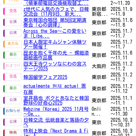
（領事部電話交換機取替工...
2～11.20
z世代に人気のカフェで、日韓
東京都
2025.11.9
交流会（11月9日、新大...
新宿...
～11.9
東京韓国合唱団 第5回定期演
2025.11.8
東京都
奏会「心の調律」
～11.8
Across the Sea～この愛をい
2025.11.7
東京都
ま「Libe...
～11.7
日本人限定キムジャン体験ツ
2025.11.7
韓国
アー開催！
～11.7
歴史を抱く千年の光 - 螺鈿漆
2025.11.6
東京都
器絵画作品展
～11.11
四天王寺ワッソなにわの宮ス
2025.11.2
大阪府
テージ2025
～11.2
2025.11.2
韓国留学フェア2025
東京都
～11.2
actualmente 현재 actuel 現
2025.11.2
東京都
～11.12
在展
室井昌也 ボクとあなたと韓国
2025.11.1
東京都
野球の好奇心2025
～11.1
Webzine「Korea」2025 11月号
Onli
2025.11.1
～De...
n...
～11.30
日韓交流 伝統音楽と落語の夕
2025.10.3
東京
べ
1～10.31
特別上映会「Next Drama & Fi
2025.10.3
東京都
lm: A...
1～10.31