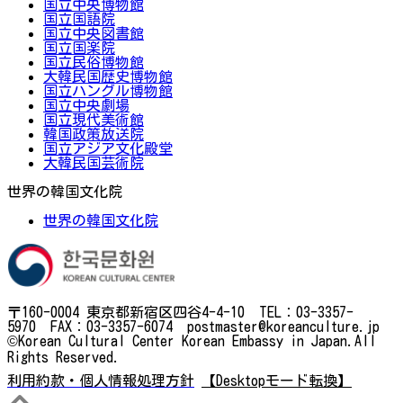
国立中央博物館
国立国語院
国立中央図書館
国立国楽院
国立民俗博物館
大韓民国歴史博物館
国立ハングル博物館
国立中央劇場
国立現代美術館
韓国政策放送院
国立アジア文化殿堂
大韓民国芸術院
世界の韓国文化院
世界の韓国文化院
〒160-0004 東京都新宿区四谷4-4-10 TEL：03-3357-
5970 FAX：03-3357-6074 postmaster@koreanculture.jp
©Korean Cultural Center Korean Embassy in Japan.All
Rights Reserved.
利用約款・個人情報処理方針
【Desktopモード転換】