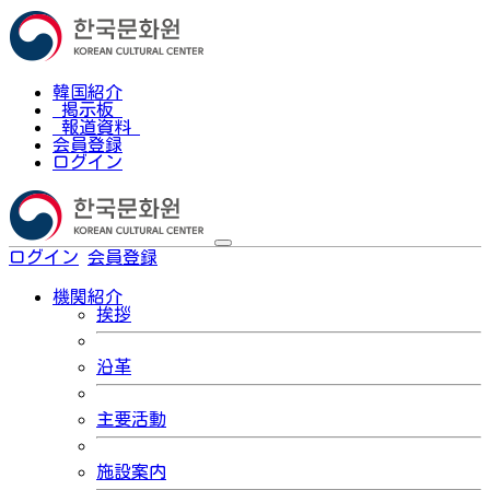
韓国紹介
掲示板
報道資料
会員登録
ログイン
ログイン
会員登録
한국어
機関紹介
挨拶
沿革
主要活動
施設案内