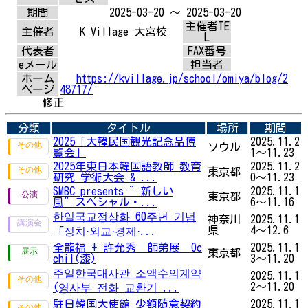
期間
2025-03-20 ～ 2025-03-20
主催者TE
主催者
K Village 大宮校
L
代表者
FAX番号
eメール
担当者
ホーム
https://kvillage.jp/school/omiya/blog/2
ページ
48717/
修正
分類
タイトル
場所
期間
2025「大韓民国観光記念品博
2025.11.2
ソウル
覧会」
1～11.23
2025年東日本韓国語教師 教育
2025.11.2
東京都
研究 学術大会 & ...
0～11.23
SMBC presents ”新しい
2025.11.1
東京都
風”スペシャル・...
6～11.16
한일국교정상화 60주년 기념
神奈川
2025.11.1
県
4～12.6
「︎정치·외교·경제·...
全龍福 + 許允秀 師弟展 Oc
2025.11.1
東京都
chil(漆)
3～11.20
주일한국대사관 소액수의계약
2025.11.1
2～11.20
(영사부 전화 교환기 ...
駐日韓国大使館 少額随意契約
2025.11.1