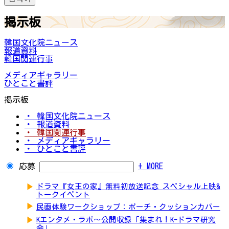
掲示板
韓国文化院ニュース
報道資料
韓国関連行事
メディアギャラリー
ひとこと書評
掲示板
・ 韓国文化院ニュース
・ 報道資料
・ 韓国関連行事
・ メディアギャラリー
・ ひとこと書評
応募
+ MORE
▶
ドラマ『女王の家』無料初放送記念 スペシャル上映&
トークイベント
▶
民画体験ワークショップ：ポーチ・クッションカバー
▶
Kエンタメ・ラボ～公開収録「集まれ！K-ドラマ研究
会」