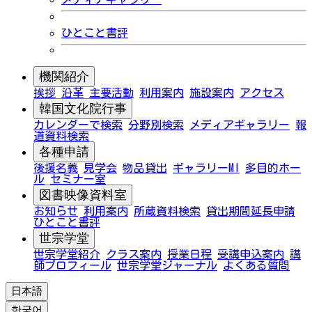
ひとこと書評
機関紹介
挨拶
沿革
主要活動
利用案内
施設案内
アクセス
韓国文化院行事
カレンダーで検索
分野別検索
メディアギャラリー
報
道資料検索
各種申請
後援名義
見学会
物品貸出
ギャラリーMI
多目的ホー
ル
セミナー室
図書映像資料室
お知らせ
利用案内
所蔵資料検索
貸出期間延長申請
ひとこと書評
世宗学堂
世宗学堂紹介
クラス案内
授業日程
受講申込案内
講
師プロフィール
世宗学堂ジャーナル
よくある質問
日本語
한국어