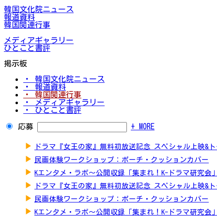
韓国文化院ニュース
報道資料
韓国関連行事
メディアギャラリー
ひとこと書評
掲示板
・ 韓国文化院ニュース
・ 報道資料
・ 韓国関連行事
・ メディアギャラリー
・ ひとこと書評
応募
+ MORE
▶
ドラマ『女王の家』無料初放送記念 スペシャル上映&
▶
民画体験ワークショップ：ポーチ・クッションカバー
▶
Kエンタメ・ラボ～公開収録「集まれ！K-ドラマ研究会
▶
ドラマ『女王の家』無料初放送記念 スペシャル上映&
▶
民画体験ワークショップ：ポーチ・クッションカバー
▶
Kエンタメ・ラボ～公開収録「集まれ！K-ドラマ研究会