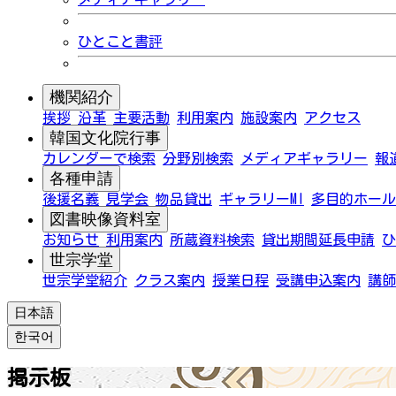
ひとこと書評
機関紹介
挨拶
沿革
主要活動
利用案内
施設案内
アクセス
韓国文化院行事
カレンダーで検索
分野別検索
メディアギャラリー
報
各種申請
後援名義
見学会
物品貸出
ギャラリーMI
多目的ホール
図書映像資料室
お知らせ
利用案内
所蔵資料検索
貸出期間延長申請
ひ
世宗学堂
世宗学堂紹介
クラス案内
授業日程
受講申込案内
講師
日本語
한국어
掲示板