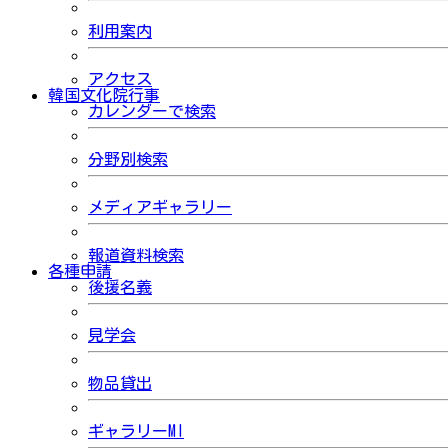
利用案内
アクセス
韓国文化院行事
カレンダーで検索
分野別検索
メディアギャラリー
報道資料検索
各種申請
後援名義
見学会
物品貸出
ギャラリーMI