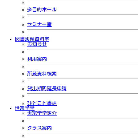
多目的ホール
セミナー室
図書映像資料室
お知らせ
利用案内
所蔵資料検索
貸出期間延長申請
ひとこと書評
世宗学堂
世宗学堂紹介
クラス案内