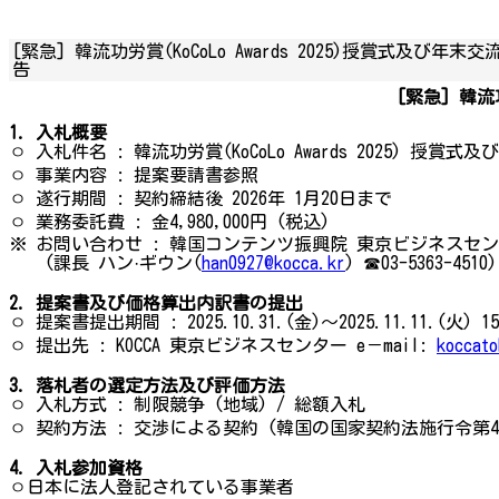
[緊急] 韓流功労賞(KoCoLo Awards 2025)授賞式及び
告
[緊急] 韓流
1. 入札概要
ㅇ 入札件名 : 韓流功労賞(KoCoLo Awards 2025) 授
ㅇ 事業内容 : 提案要請書参照
ㅇ 遂行期間 : 契約締結後 2026年 1月20日まで
ㅇ 業務委託費 : 金4,980,000円 (税込)
※ お問い合わせ : 韓国コンテンツ振興院 東京ビジネスセ
(課長 ハン·ギウン(
han0927@kocca.kr
) ☎03-5363-4510)
2. 提案書及び価格算出内訳書の提出
ㅇ 提案書提出期間 : 2025.10.31.(金)〜2025.11.11.(火)
ㅇ 提出先 : KOCCA 東京ビジネスセンター e－mail:
koccato
3. 落札者の選定方法及び評価方法
ㅇ 入札方式 : 制限競争 (地域) / 総額入札
ㅇ 契約方法 : 交渉による契約 (韓国の国家契約法施行令第4
4. 入札参加資格
ㅇ日本に法人登記されている事業者