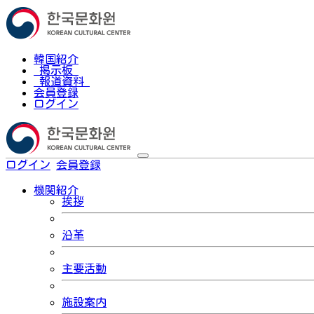
韓国紹介
掲示板
報道資料
会員登録
ログイン
ログイン
会員登録
한국어
機関紹介
挨拶
沿革
主要活動
施設案内