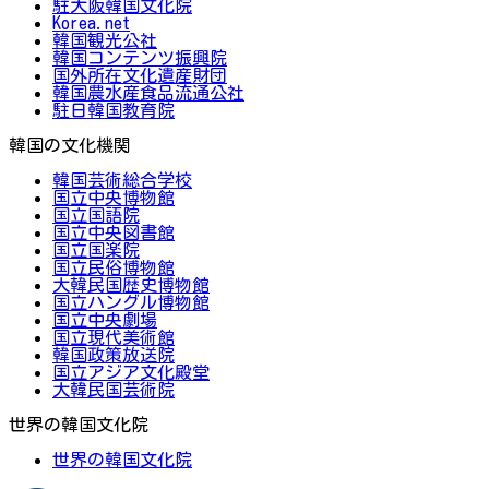
駐大阪韓国文化院
Korea.net
韓国観光公社
韓国コンテンツ振興院
国外所在文化遺産財団
韓国農水産食品流通公社
駐日韓国教育院
韓国の文化機関
韓国芸術総合学校
国立中央博物館
国立国語院
国立中央図書館
国立国楽院
国立民俗博物館
大韓民国歴史博物館
国立ハングル博物館
国立中央劇場
国立現代美術館
韓国政策放送院
国立アジア文化殿堂
大韓民国芸術院
世界の韓国文化院
世界の韓国文化院