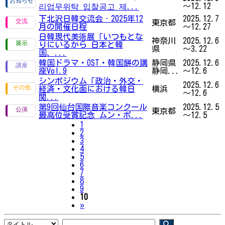
～12.12
리업무위탁 입찰공고 제...
下北沢日韓交流会‐2025年12
2025.12.7
東京都
月の開催日程
～12.27
日韓現代美術展「いつもとな
神奈川
2025.12.6
りにいるから 日本と韓
県
～3.22
国、...
韓国ドラマ・OST・韓国餅の講
静岡県
2025.12.6
座Vol.9
静岡...
～12.6
シンポジウム「政治・外交・
2025.12.6
経済・文化面における韓日
横浜
～12.6
関...
第9回仙台国際音楽コンクール
2025.12.5
東京都
最高位受賞記念 ムン・ボ...
～12.5
1
2
3
4
5
6
7
8
9
10
Next
»