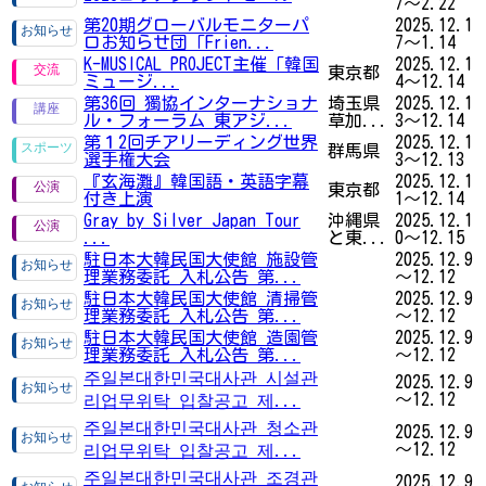
7～2.22
第20期グローバルモニターパ
2025.12.1
ロお知らせ団「Frien...
7～1.14
K-MUSICAL PROJECT主催「韓国
2025.12.1
東京都
ミュージ...
4～12.14
第36回 獨協インターナショナ
埼玉県
2025.12.1
ル・フォーラム 東アジ...
草加...
3～12.14
第１2回チアリーディング世界
2025.12.1
群馬県
選手権大会
3～12.13
『玄海灘』韓国語・英語字幕
2025.12.1
東京都
付き上演
1～12.14
Gray by Silver Japan Tour
沖縄県
2025.12.1
...
と東...
0～12.15
駐日本大韓民国大使館 施設管
2025.12.9
理業務委託 入札公告 第...
～12.12
駐日本大韓民国大使館 清掃管
2025.12.9
理業務委託 入札公告 第...
～12.12
駐日本大韓民国大使館 造園管
2025.12.9
理業務委託 入札公告 第...
～12.12
주일본대한민국대사관 시설관
2025.12.9
～12.12
리업무위탁 입찰공고 제...
주일본대한민국대사관 청소관
2025.12.9
～12.12
리업무위탁 입찰공고 제...
주일본대한민국대사관 조경관
2025.12.9