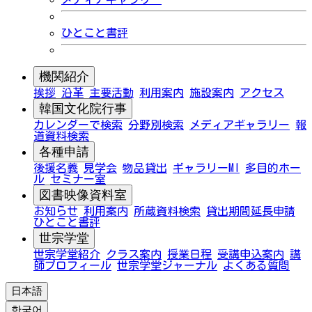
ひとこと書評
機関紹介
挨拶
沿革
主要活動
利用案内
施設案内
アクセス
韓国文化院行事
カレンダーで検索
分野別検索
メディアギャラリー
報
道資料検索
各種申請
後援名義
見学会
物品貸出
ギャラリーMI
多目的ホー
ル
セミナー室
図書映像資料室
お知らせ
利用案内
所蔵資料検索
貸出期間延長申請
ひとこと書評
世宗学堂
世宗学堂紹介
クラス案内
授業日程
受講申込案内
講
師プロフィール
世宗学堂ジャーナル
よくある質問
日本語
한국어