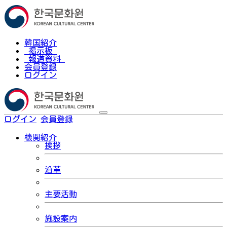
韓国紹介
掲示板
報道資料
会員登録
ログイン
ログイン
会員登録
한국어
機関紹介
挨拶
沿革
主要活動
施設案内