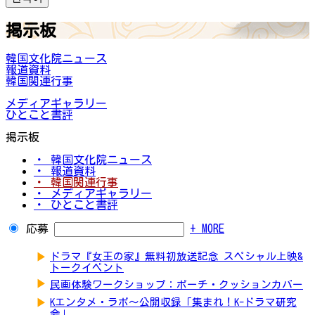
掲示板
韓国文化院ニュース
報道資料
韓国関連行事
メディアギャラリー
ひとこと書評
掲示板
・ 韓国文化院ニュース
・ 報道資料
・ 韓国関連行事
・ メディアギャラリー
・ ひとこと書評
応募
+ MORE
▶
ドラマ『女王の家』無料初放送記念 スペシャル上映&
トークイベント
▶
民画体験ワークショップ：ポーチ・クッションカバー
▶
Kエンタメ・ラボ～公開収録「集まれ！K-ドラマ研究
会」