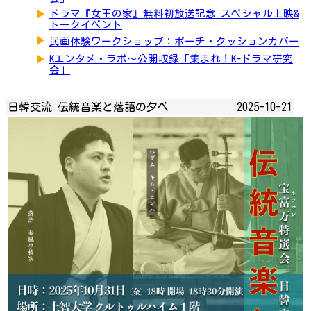
▶
ドラマ『女王の家』無料初放送記念 スペシャル上映&
トークイベント
▶
民画体験ワークショップ：ポーチ・クッションカバー
▶
Kエンタメ・ラボ～公開収録「集まれ！K-ドラマ研究
会」
日韓交流 伝統音楽と落語の夕べ
2025-10-21