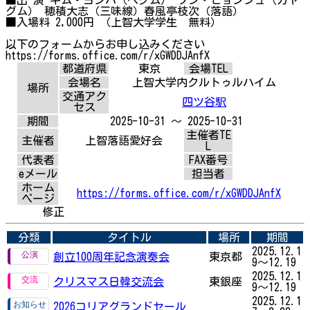
グム） 穂積大志（三味線）春風亭枝次（落語）
■入場料 2,000円 （上智大学学生 無料）
以下のフォームからお申し込みください
https://forms.office.com/r/xGWDDJAnfX
都道府県
東京
会場TEL
会場名
上智大学内クルトゥルハイム
場所
交通アク
四ツ谷駅
セス
期間
2025-10-31 ～ 2025-10-31
主催者TE
主催者
上智落語愛好会
L
代表者
FAX番号
eメール
担当者
ホーム
https://forms.office.com/r/xGWDDJAnfX
ページ
修正
分類
タイトル
場所
期間
2025.12.1
創立100周年記念演奏会
東京都
9～12.19
2025.12.1
クリスマス日韓交流会
東銀座
9～12.19
2025.12.1
2026コリアグランドセール