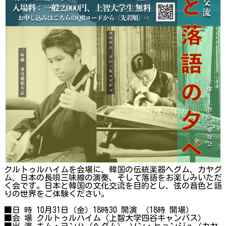
クルトゥルハイムを会場に、韓国の伝統楽器ヘグム、カヤグ
ム、日本の長唄三味線の演奏、そして落語をお楽しみいただ
く会です。日本と韓国の文化交流を目的とし、弦の音色と語
りの世界をご体験ください。
■日 時 10月31日（金）18時30 開演 （18時 開場）
■会 場 クルトゥルハイム（上智大学四谷キャンパス）
■出 演 キム・ヨンハ（ヘグム） ソン・ヒョンジュ（カヤ