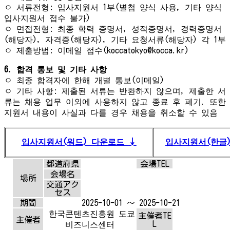
ㅇ 서류전형: 입사지원서 1부(별첨 양식 사용, 기타 양식
입사지원서 접수 불가)
ㅇ 면접전형: 최종 학력 증명서, 성적증명서, 경력증명서
(해당자), 자격증(해당자), 기타 요청서류(해당자) 각 1부
ㅇ 제출방법: 이메일 접수(koccatokyo@kocca.kr)
6. 합격 통보 및 기타 사항
ㅇ 최종 합격자에 한해 개별 통보(이메일)
ㅇ 기타 사항: 제출된 서류는 반환하지 않으며, 제출한 서
류는 채용 업무 이외에 사용하지 않고 종료 후 폐기. 또한
지원서 내용이 사실과 다를 경우 채용을 취소할 수 있음
입사지원서(워드) 다운로드
↓
입사지원서(한글
都道府県
会場TEL
会場名
場所
交通アク
セス
期間
2025-10-01 ～ 2025-10-21
한국콘텐츠진흥원 도쿄
主催者TE
主催者
L
비즈니스센터