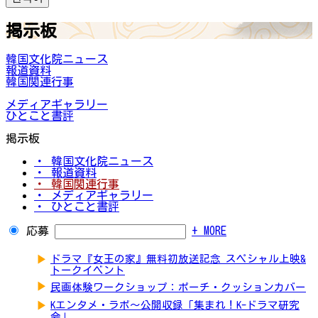
掲示板
韓国文化院ニュース
報道資料
韓国関連行事
メディアギャラリー
ひとこと書評
掲示板
・ 韓国文化院ニュース
・ 報道資料
・ 韓国関連行事
・ メディアギャラリー
・ ひとこと書評
応募
+ MORE
▶
ドラマ『女王の家』無料初放送記念 スペシャル上映&
トークイベント
▶
民画体験ワークショップ：ポーチ・クッションカバー
▶
Kエンタメ・ラボ～公開収録「集まれ！K-ドラマ研究
会」