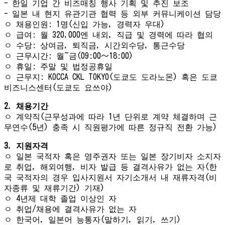
- 한일 기업 간 비즈매칭 행사 기획 및 추진 보조
- 일본 내 현지 유관기관 협력 등 외부 커뮤니케이션 담당
ㅇ 채용인원: 1명(신입 가능, 경력자 우대)
ㅇ 급여: 월 320,000엔 내외, 직급 및 경력에 따라 협의
ㅇ 수당: 상여금, 퇴직금, 시간외수당, 통근수당
ㅇ 근무시간: 월~금(09:00〜18:00)
ㅇ 휴일: 주말 및 법정공휴일
ㅇ 근무지: KOCCA CKL TOKYO(도쿄도 도라노몬) 혹은 도쿄
비즈니스센터(도쿄도 요쓰야)
2. 채용기간
ㅇ 계약직(근무성과에 따라 1년 단위로 계약 체결하며 근
무연수(5년) 충족 시 직원평가에 따른 정규직 전환 가능)
3. 지원자격
ㅇ 일본 국적자 혹은 영주권자 또는 일본 장기비자 소지자
로 취업, 해외여행, 비자 발급 등 결격사유가 없는 자(한
국 국적자의 경우 입사지원서 자기소개서 내 재류자격(비
자종류 및 재류기간) 기재)
ㅇ 4년제 대학 졸업 이상인 자
ㅇ 취업/채용에 결격사유가 없는 자
ㅇ 한국어, 일본어 능통자(말하기, 읽기, 쓰기)