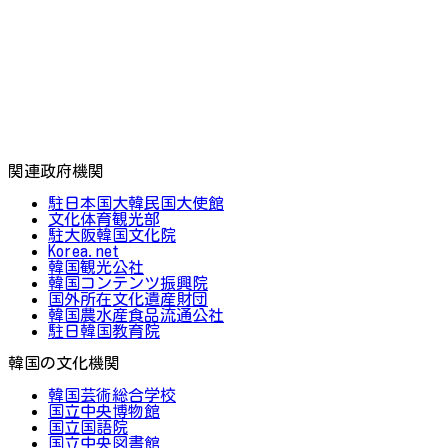
関連政府機関
駐日本国大韓民国大使館
文化体育観光部
駐大阪韓国文化院
Korea.net
韓国観光公社
韓国コンテンツ振興院
国外所在文化遺産財団
韓国農水産食品流通公社
駐日韓国教育院
韓国の文化機関
韓国芸術総合学校
国立中央博物館
国立国語院
国立中央図書館