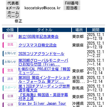
代表者
FAX番号
eメール
koccatokyo@kocca.kr
担当者
ホーム
ページ
修正
分類
タイトル
場所
期間
2025.12.1
創立100周年記念演奏会
東京都
9～12.19
2025.12.1
クリスマス日韓交流会
東銀座
9～12.19
2025.12.1
2026コリアグランドセール
7～2.22
第20期グローバルモニターパ
2025.12.1
ロお知らせ団「Frien...
7～1.14
K-MUSICAL PROJECT主催「韓国
2025.12.1
東京都
ミュージ...
4～12.14
第36回 獨協インターナショナ
埼玉県
2025.12.1
ル・フォーラム 東アジ...
草加...
3～12.14
第１2回チアリーディング世界
2025.12.1
群馬県
選手権大会
3～12.13
『玄海灘』韓国語・英語字幕
2025.12.1
東京都
付き上演
1～12.14
Gray by Silver Japan Tour
沖縄県
2025.12.1