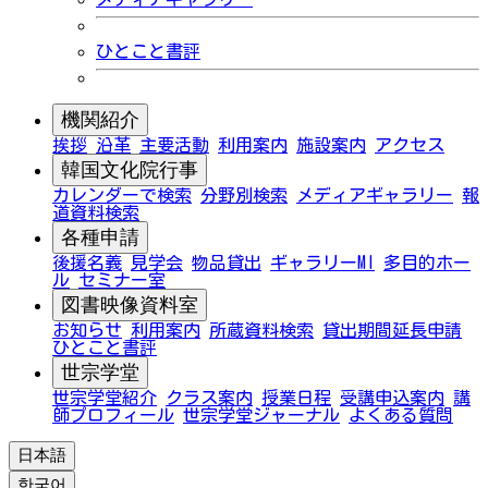
ひとこと書評
機関紹介
挨拶
沿革
主要活動
利用案内
施設案内
アクセス
韓国文化院行事
カレンダーで検索
分野別検索
メディアギャラリー
報
道資料検索
各種申請
後援名義
見学会
物品貸出
ギャラリーMI
多目的ホー
ル
セミナー室
図書映像資料室
お知らせ
利用案内
所蔵資料検索
貸出期間延長申請
ひとこと書評
世宗学堂
世宗学堂紹介
クラス案内
授業日程
受講申込案内
講
師プロフィール
世宗学堂ジャーナル
よくある質問
日本語
한국어