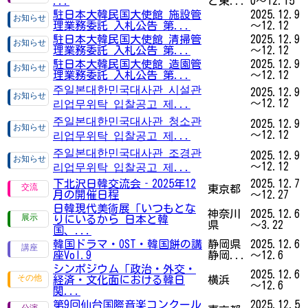
...
と東...
0～12.15
駐日本大韓民国大使館 施設管
2025.12.9
理業務委託 入札公告 第...
～12.12
駐日本大韓民国大使館 清掃管
2025.12.9
理業務委託 入札公告 第...
～12.12
駐日本大韓民国大使館 造園管
2025.12.9
理業務委託 入札公告 第...
～12.12
주일본대한민국대사관 시설관
2025.12.9
～12.12
리업무위탁 입찰공고 제...
주일본대한민국대사관 청소관
2025.12.9
～12.12
리업무위탁 입찰공고 제...
주일본대한민국대사관 조경관
2025.12.9
～12.12
리업무위탁 입찰공고 제...
下北沢日韓交流会‐2025年12
2025.12.7
東京都
月の開催日程
～12.27
日韓現代美術展「いつもとな
神奈川
2025.12.6
りにいるから 日本と韓
県
～3.22
国、...
韓国ドラマ・OST・韓国餅の講
静岡県
2025.12.6
座Vol.9
静岡...
～12.6
シンポジウム「政治・外交・
2025.12.6
経済・文化面における韓日
横浜
～12.6
関...
第9回仙台国際音楽コンクール
2025.12.5