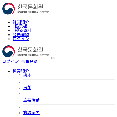
韓国紹介
掲示板
報道資料
会員登録
ログイン
ログイン
会員登録
한국어
機関紹介
挨拶
沿革
主要活動
施設案内