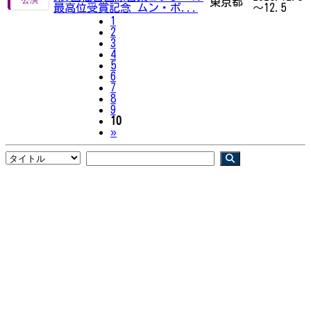
東京都
最高位受賞記念 ムン・ボ...
～12.5
1
2
3
4
5
6
7
8
9
10
Next
»