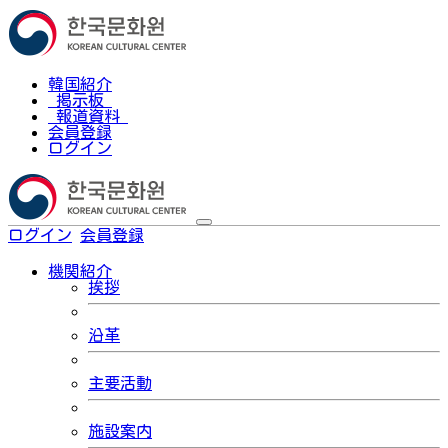
韓国紹介
掲示板
報道資料
会員登録
ログイン
ログイン
会員登録
한국어
機関紹介
挨拶
沿革
主要活動
施設案内