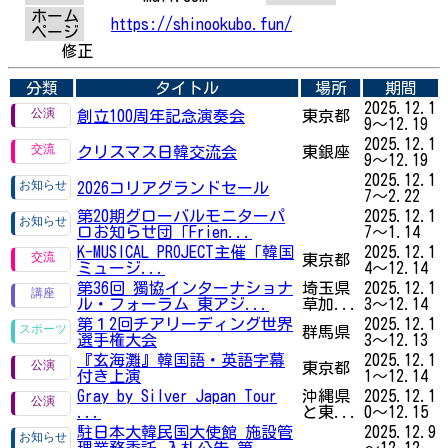
ホーム
https://shinookubo.fun/
ページ
修正
分類
タイトル
場所
期間
2025.12.1
創立100周年記念演奏会
東京都
9～12.19
2025.12.1
クリスマス日韓交流会
東銀座
9～12.19
2025.12.1
2026コリアグランドセール
7～2.22
第20期グローバルモニターパ
2025.12.1
ロお知らせ団「Frien...
7～1.14
K-MUSICAL PROJECT主催「韓国
2025.12.1
東京都
ミュージ...
4～12.14
第36回 獨協インターナショナ
埼玉県
2025.12.1
ル・フォーラム 東アジ...
草加...
3～12.14
第１2回チアリーディング世界
2025.12.1
群馬県
選手権大会
3～12.13
『玄海灘』韓国語・英語字幕
2025.12.1
東京都
付き上演
1～12.14
Gray by Silver Japan Tour
沖縄県
2025.12.1
...
と東...
0～12.15
駐日本大韓民国大使館 施設管
2025.12.9
理業務委託 入札公告 第...
～12.12