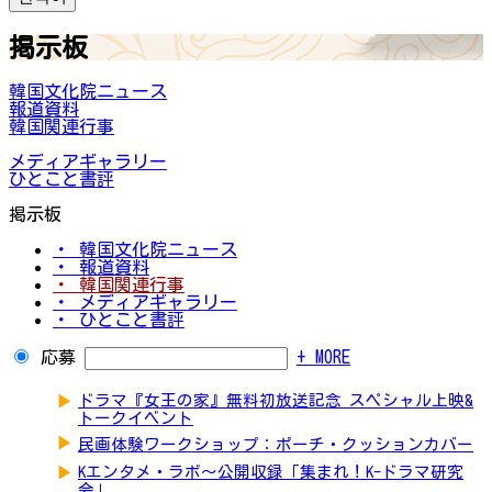
掲示板
韓国文化院ニュース
報道資料
韓国関連行事
メディアギャラリー
ひとこと書評
掲示板
・ 韓国文化院ニュース
・ 報道資料
・ 韓国関連行事
・ メディアギャラリー
・ ひとこと書評
応募
+ MORE
▶
ドラマ『女王の家』無料初放送記念 スペシャル上映&
トークイベント
▶
民画体験ワークショップ：ポーチ・クッションカバー
▶
Kエンタメ・ラボ～公開収録「集まれ！K-ドラマ研究
会」