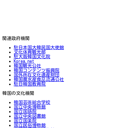
関連政府機関
駐日本国大韓民国大使館
文化体育観光部
駐大阪韓国文化院
Korea.net
韓国観光公社
韓国コンテンツ振興院
国外所在文化遺産財団
韓国農水産食品流通公社
駐日韓国教育院
韓国の文化機関
韓国芸術総合学校
国立中央博物館
国立国語院
国立中央図書館
国立国楽院
国立民俗博物館