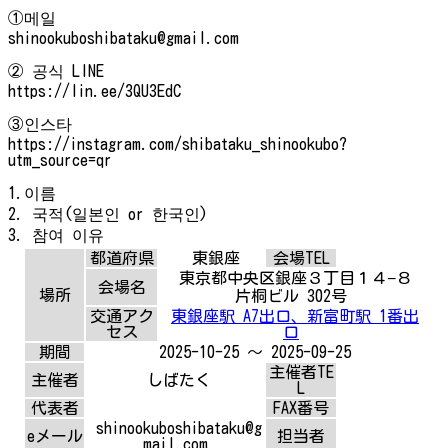
①메일
shinookuboshibataku@gmail.com
② 공식 LINE
https://lin.ee/3QU3EdC
③인스타
https://instagram.com/shibataku_shinookubo?
utm_source=qr
1.이름
2. 국적(일본인 or 한국인)
3. 참여 이유
都道府県
東銀座
会場TEL
東京都中央区銀座３丁目１４−８
会場名
場所
片桐ビル 302号
交通アク
東銀座駅 A7出口、新富町駅 1番出
セス
口
期間
2025-10-25 ～ 2025-09-25
主催者TE
主催者
しばたく
L
代表者
FAX番号
shinookuboshibataku@g
eメール
担当者
mail.com