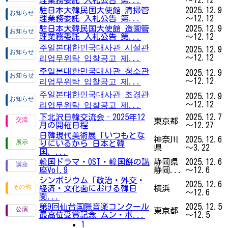
駐日本大韓民国大使館 清掃管
2025.12.9
理業務委託 入札公告 第...
～12.12
駐日本大韓民国大使館 造園管
2025.12.9
理業務委託 入札公告 第...
～12.12
주일본대한민국대사관 시설관
2025.12.9
～12.12
리업무위탁 입찰공고 제...
주일본대한민국대사관 청소관
2025.12.9
～12.12
리업무위탁 입찰공고 제...
주일본대한민국대사관 조경관
2025.12.9
～12.12
리업무위탁 입찰공고 제...
下北沢日韓交流会‐2025年12
2025.12.7
東京都
月の開催日程
～12.27
日韓現代美術展「いつもとな
神奈川
2025.12.6
りにいるから 日本と韓
県
～3.22
国、...
韓国ドラマ・OST・韓国餅の講
静岡県
2025.12.6
座Vol.9
静岡...
～12.6
シンポジウム「政治・外交・
2025.12.6
経済・文化面における韓日
横浜
～12.6
関...
第9回仙台国際音楽コンクール
2025.12.5
東京都
最高位受賞記念 ムン・ボ...
～12.5
1