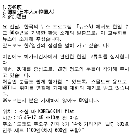
1.お名前
2.国籍(日本人or韓国人)
3.参加理由
요 전날, 한국의 뉴스 프로그램 「뉴스A」에서도 한일 수
교 60주년을 기념한 활동 소개의 일환으로, 이 교류회를
뉴스에 소개해 주셨습니다.
앞으로도 한/일간의 접점을 넓혀 가고 싶습니다!
이번에도 히가시긴자에서 편안한 한일 교류회를 실시합니
다.
매번, 20대를 중심으로, 20명 정도의 분들이 참가해 주시
고 있습니다.
처음인 분들도 쉽게 참가할 수 있도록, 스몰토크 용으로
MBTI나 취미를 명찰에 기재해 대화의 계기로 받고 있습니
다.
※모르는시 분은 기재하지 않아도 OK입니다.
위치 : 소셜 바 KOREWOKINI flat
시간：15:45-17:45 ※10분 전 마감
주소：도쿄도 주오구 긴자 3가 14-8 가타기리 빌딩 302호
안주 세트 1100엔(차지 600엔 포함)~