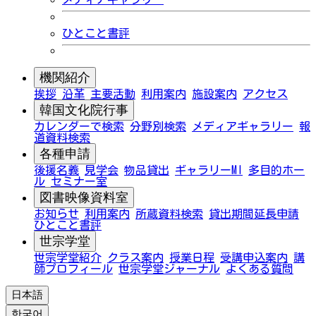
ひとこと書評
機関紹介
挨拶
沿革
主要活動
利用案内
施設案内
アクセス
韓国文化院行事
カレンダーで検索
分野別検索
メディアギャラリー
報
道資料検索
各種申請
後援名義
見学会
物品貸出
ギャラリーMI
多目的ホー
ル
セミナー室
図書映像資料室
お知らせ
利用案内
所蔵資料検索
貸出期間延長申請
ひとこと書評
世宗学堂
世宗学堂紹介
クラス案内
授業日程
受講申込案内
講
師プロフィール
世宗学堂ジャーナル
よくある質問
日本語
한국어