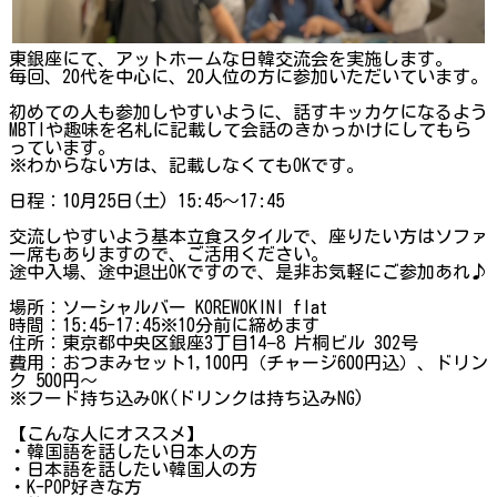
東銀座にて、アットホームな日韓交流会を実施します。
毎回、20代を中心に、20人位の方に参加いただいています。
初めての人も参加しやすいように、話すキッカケになるよう
MBTIや趣味を名札に記載して会話のきかっかけにしてもら
っています。
※わからない方は、記載しなくてもOKです。
日程：10月25日(土) 15:45～17:45
交流しやすいよう基本立食スタイルで、座りたい方はソファ
ー席もありますので、ご活用ください。
途中入場、途中退出OKですので、是非お気軽にご参加あれ♪
場所：ソーシャルバー KOREWOKINI flat
時間：15:45-17:45※10分前に締めます
住所：東京都中央区銀座3丁目14−8 片桐ビル 302号
費用：おつまみセット1,100円（チャージ600円込）、ドリン
ク 500円〜
※フード持ち込みOK(ドリンクは持ち込みNG)
【こんな人にオススメ】
・韓国語を話したい日本人の方
・日本語を話したい韓国人の方
・K-POP好きな方