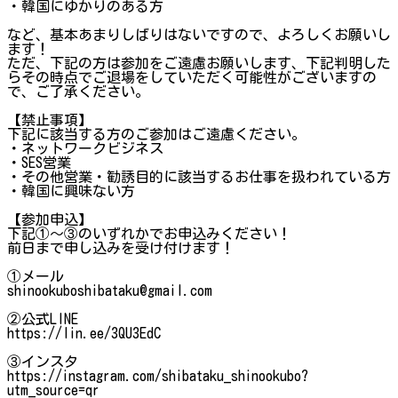
・韓国にゆかりのある方
など、基本あまりしばりはないですので、よろしくお願いし
ます！
ただ、下記の方は参加をご遠慮お願いします、下記判明した
らその時点でご退場をしていただく可能性がございますの
で、ご了承ください。
【禁止事項】
下記に該当する方のご参加はご遠慮ください。
・ネットワークビジネス
・SES営業
・その他営業・勧誘目的に該当するお仕事を扱われている方
・韓国に興味ない方
【参加申込】
下記①～③のいずれかでお申込みください！
前日まで申し込みを受け付けます！
①メール
shinookuboshibataku@gmail.com
②公式LINE
https://lin.ee/3QU3EdC
③インスタ
https://instagram.com/shibataku_shinookubo?
utm_source=qr