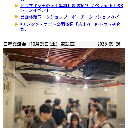
▶
ドラマ『女王の家』無料初放送記念 スペシャル上映&
トークイベント
▶
民画体験ワークショップ：ポーチ・クッションカバー
▶
Kエンタメ・ラボ～公開収録「集まれ！K-ドラマ研究
会」
日韓交流会（10月25日(土) 東銀座）
2025-09-26