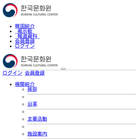
韓国紹介
掲示板
報道資料
会員登録
ログイン
ログイン
会員登録
한국어
機関紹介
挨拶
沿革
主要活動
施設案内