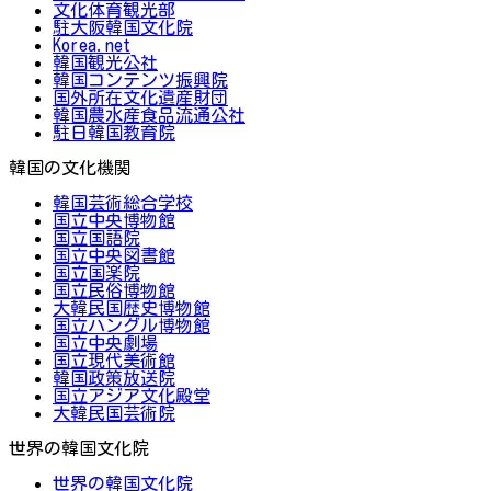
文化体育観光部
駐大阪韓国文化院
Korea.net
韓国観光公社
韓国コンテンツ振興院
国外所在文化遺産財団
韓国農水産食品流通公社
駐日韓国教育院
韓国の文化機関
韓国芸術総合学校
国立中央博物館
国立国語院
国立中央図書館
国立国楽院
国立民俗博物館
大韓民国歴史博物館
国立ハングル博物館
国立中央劇場
国立現代美術館
韓国政策放送院
国立アジア文化殿堂
大韓民国芸術院
世界の韓国文化院
世界の韓国文化院