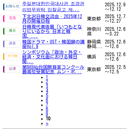
주일본대한민국대사관 조경관
2025.12.9
～12.12
리업무위탁 입찰공고 제...
下北沢日韓交流会‐2025年12
2025.12.7
東京都
月の開催日程
～12.27
日韓現代美術展「いつもとな
神奈川
2025.12.6
りにいるから 日本と韓
県
～3.22
国、...
韓国ドラマ・OST・韓国餅の講
静岡県
2025.12.6
座Vol.9
静岡...
～12.6
シンポジウム「政治・外交・
2025.12.6
経済・文化面における韓日
横浜
～12.6
関...
第9回仙台国際音楽コンクール
2025.12.5
東京都
最高位受賞記念 ムン・ボ...
～12.5
1
2
3
4
5
6
7
8
9
10
Next
»