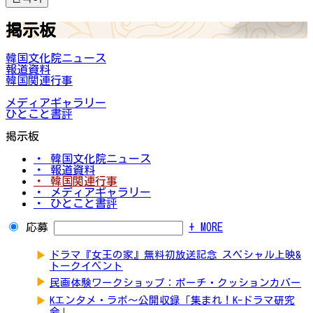
掲示板
韓国文化院ニュース
報道資料
韓国関連行事
メディアギャラリー
ひとこと書評
掲示板
・ 韓国文化院ニュース
・ 報道資料
・ 韓国関連行事
・ メディアギャラリー
・ ひとこと書評
応募
+ MORE
▶
ドラマ『女王の家』無料初放送記念 スペシャル上映&
トークイベント
▶
民画体験ワークショップ：ポーチ・クッションカバー
▶
Kエンタメ・ラボ～公開収録「集まれ！K-ドラマ研究
会」