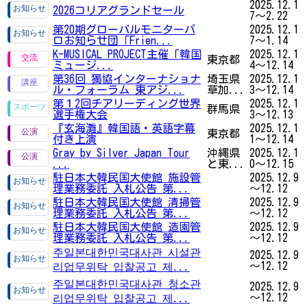
2025.12.1
2026コリアグランドセール
7～2.22
第20期グローバルモニターパ
2025.12.1
ロお知らせ団「Frien...
7～1.14
K-MUSICAL PROJECT主催「韓国
2025.12.1
東京都
ミュージ...
4～12.14
第36回 獨協インターナショナ
埼玉県
2025.12.1
ル・フォーラム 東アジ...
草加...
3～12.14
第１2回チアリーディング世界
2025.12.1
群馬県
選手権大会
3～12.13
『玄海灘』韓国語・英語字幕
2025.12.1
東京都
付き上演
1～12.14
Gray by Silver Japan Tour
沖縄県
2025.12.1
...
と東...
0～12.15
駐日本大韓民国大使館 施設管
2025.12.9
理業務委託 入札公告 第...
～12.12
駐日本大韓民国大使館 清掃管
2025.12.9
理業務委託 入札公告 第...
～12.12
駐日本大韓民国大使館 造園管
2025.12.9
理業務委託 入札公告 第...
～12.12
주일본대한민국대사관 시설관
2025.12.9
～12.12
리업무위탁 입찰공고 제...
주일본대한민국대사관 청소관
2025.12.9
～12.12
리업무위탁 입찰공고 제...