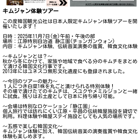
キムジャン体験ツアー
この度韓国観光公社は日本人限定キムジャン体験ツアーを開
催いたします！
日時：2025年11月7日(金)午前・午後の部
場所：江原特別自治道 静江園(チョンガンウォン)
内容：キムジャン体験、伝統音楽演奏の鑑賞、韓食文化体験
～キムジャンとは？～
秋から冬にかけて、家族や地域で食べる分のキムチをまとめ
て漬ける韓国文化行事です。
2013年にはユネスコ無形文化遺産にも登録されました。
～今回のツアーの魅力～
１人につき白菜1株を丸ごと漬けられる特別体験！
その場で漬けたてのキムチは、スユクやメミルジョンと一緒
に試食。残りはお土産として日本に持ち帰り可能。
～会場は特別なロケーション「静江園」～
個人旅行では訪れにくい江原・平昌の伝統韓屋施設を貸切で
利用。料理体験や韓屋ステイ施設としても人気の場所です。
～五感で楽しむ韓国文化～
キムジャン体験に加え、韓国伝統音楽の演奏鑑賞や韓食文化
体験も楽しめます。