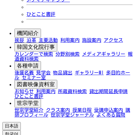
ひとこと書評
機関紹介
挨拶
沿革
主要活動
利用案内
施設案内
アクセス
韓国文化院行事
カレンダーで検索
分野別検索
メディアギャラリー
報
道資料検索
各種申請
後援名義
見学会
物品貸出
ギャラリーMI
多目的ホー
ル
セミナー室
図書映像資料室
お知らせ
利用案内
所蔵資料検索
貸出期間延長申請
ひとこと書評
世宗学堂
世宗学堂紹介
クラス案内
授業日程
受講申込案内
講
師プロフィール
世宗学堂ジャーナル
よくある質問
日本語
한국어