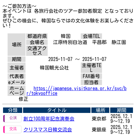
～ご参加方法～
本イベントは 各旅行会社のツアー参加者限定 となっており
ます。
ぜひこの機会に、韓国ならではの文化体験をお楽しみくださ
い！
都道府県
韓国
会場TEL
会場名
江原特別自治道 平昌郡 静江園
場所
交通アク
セス
期間
2025-11-07 ～ 2025-11-07
主催者TE
主催者
韓国観光公社
L
代表者
FAX番号
eメール
担当者
ホーム
https://japanese.visitkorea.or.kr/svc/b
ページ
r/tokyooffice
修正
分類
タイトル
場所
期間
2025.12.1
創立100周年記念演奏会
東京都
9～12.19
2025.12.1
クリスマス日韓交流会
東銀座
9～12.19