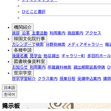
ひとこと書評
機関紹介
挨拶
沿革
主要活動
利用案内
施設案内
アクセス
韓国文化院行事
カレンダーで検索
分野別検索
メディアギャラリー
報
各種申請
後援名義
見学会
物品貸出
ギャラリーMI
多目的ホール
図書映像資料室
お知らせ
利用案内
所蔵資料検索
貸出期間延長申請
ひ
世宗学堂
世宗学堂紹介
クラス案内
授業日程
受講申込案内
講師
日本語
한국어
掲示板