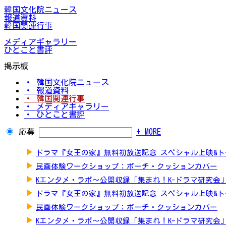
韓国文化院ニュース
報道資料
韓国関連行事
メディアギャラリー
ひとこと書評
掲示板
・ 韓国文化院ニュース
・ 報道資料
・ 韓国関連行事
・ メディアギャラリー
・ ひとこと書評
応募
+ MORE
▶
ドラマ『女王の家』無料初放送記念 スペシャル上映&
▶
民画体験ワークショップ：ポーチ・クッションカバー
▶
Kエンタメ・ラボ～公開収録「集まれ！K-ドラマ研究会
▶
ドラマ『女王の家』無料初放送記念 スペシャル上映&
▶
民画体験ワークショップ：ポーチ・クッションカバー
▶
Kエンタメ・ラボ～公開収録「集まれ！K-ドラマ研究会