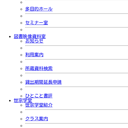
多目的ホール
セミナー室
図書映像資料室
お知らせ
利用案内
所蔵資料検索
貸出期間延長申請
ひとこと書評
世宗学堂
世宗学堂紹介
クラス案内