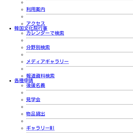
利用案内
アクセス
韓国文化院行事
カレンダーで検索
分野別検索
メディアギャラリー
報道資料検索
各種申請
後援名義
見学会
物品貸出
ギャラリーMI