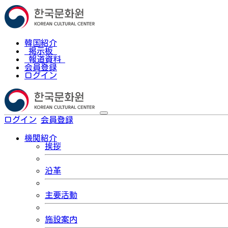
韓国紹介
掲示板
報道資料
会員登録
ログイン
ログイン
会員登録
한국어
機関紹介
挨拶
沿革
主要活動
施設案内