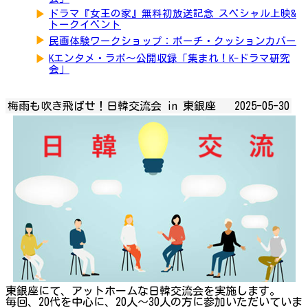
▶
ドラマ『女王の家』無料初放送記念 スペシャル上映&
トークイベント
▶
民画体験ワークショップ：ポーチ・クッションカバー
▶
Kエンタメ・ラボ～公開収録「集まれ！K-ドラマ研究
会」
梅雨も吹き飛ばせ！日韓交流会 in 東銀座
2025-05-30
東銀座にて、アットホームな日韓交流会を実施します。
毎回、20代を中心に、20人～30人の方に参加いただいていま