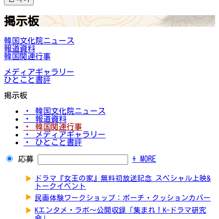
掲示板
韓国文化院ニュース
報道資料
韓国関連行事
メディアギャラリー
ひとこと書評
掲示板
・ 韓国文化院ニュース
・ 報道資料
・ 韓国関連行事
・ メディアギャラリー
・ ひとこと書評
応募
+ MORE
▶
ドラマ『女王の家』無料初放送記念 スペシャル上映&
トークイベント
▶
民画体験ワークショップ：ポーチ・クッションカバー
▶
Kエンタメ・ラボ～公開収録「集まれ！K-ドラマ研究
会」