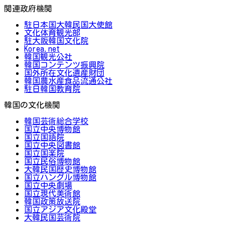
関連政府機関
駐日本国大韓民国大使館
文化体育観光部
駐大阪韓国文化院
Korea.net
韓国観光公社
韓国コンテンツ振興院
国外所在文化遺産財団
韓国農水産食品流通公社
駐日韓国教育院
韓国の文化機関
韓国芸術総合学校
国立中央博物館
国立国語院
国立中央図書館
国立国楽院
国立民俗博物館
大韓民国歴史博物館
国立ハングル博物館
国立中央劇場
国立現代美術館
韓国政策放送院
国立アジア文化殿堂
大韓民国芸術院