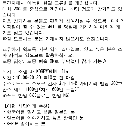
동긴자에서 아늑한 한일 교류회를 개최합니다.
매회 20대를 중심으로 20명에서 30명 정도가 참가하고 있
습니다.
처음 참가하는 분들도 편하게 참여하실 수 있도록, 대화의
시작점이 될 수 있는 MBTI를 명찰에 기재하여 대화의 계
기로 삼고 있습니다.
※잘 모르시는 분은 기재하지 않으셔도 괜찮습니다.
교류하기 쉽도록 기본 입식 스타일로, 앉고 싶은 분은 소
파 좌석도 있으므로 활용하십시오.
도중 입장, 도중 퇴출 OK로 부담없이 참가 가능♪
위치 : 소셜 바 KOREWOKINI flat
시간：18:00-20:30 ※10분 전 마감
주소：도쿄도 주오구 긴자 3가 14-8 가타기리 빌딩 302호
안주 세트 1100엔(차지 600엔 포함)~
※푸드 반입 OK(음료는 반입 NG)
【이런 사람에게 추천】
・한국어를 말하고 싶은 일본인 분
・일본어를 이야기하고 싶은 한국인 분
・K-POP 좋아하는 분