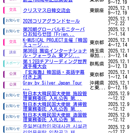
9～12.19
2025.12.1
クリスマス日韓交流会
東銀座
9～12.19
2025.12.1
2026コリアグランドセール
7～2.22
第20期グローバルモニターパ
2025.12.1
ロお知らせ団「Frien...
7～1.14
K-MUSICAL PROJECT主催「韓国
2025.12.1
東京都
ミュージ...
4～12.14
第36回 獨協インターナショナ
埼玉県
2025.12.1
ル・フォーラム 東アジ...
草加...
3～12.14
第１2回チアリーディング世界
2025.12.1
群馬県
選手権大会
3～12.13
『玄海灘』韓国語・英語字幕
2025.12.1
東京都
付き上演
1～12.14
Gray by Silver Japan Tour
沖縄県
2025.12.1
...
と東...
0～12.15
駐日本大韓民国大使館 施設管
2025.12.9
理業務委託 入札公告 第...
～12.12
駐日本大韓民国大使館 清掃管
2025.12.9
理業務委託 入札公告 第...
～12.12
駐日本大韓民国大使館 造園管
2025.12.9
理業務委託 入札公告 第...
～12.12
주일본대한민국대사관 시설관
2025.12.9
～12.12
리업무위탁 입찰공고 제...