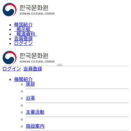
韓国紹介
掲示板
報道資料
会員登録
ログイン
ログイン
会員登録
한국어
機関紹介
挨拶
沿革
主要活動
施設案内