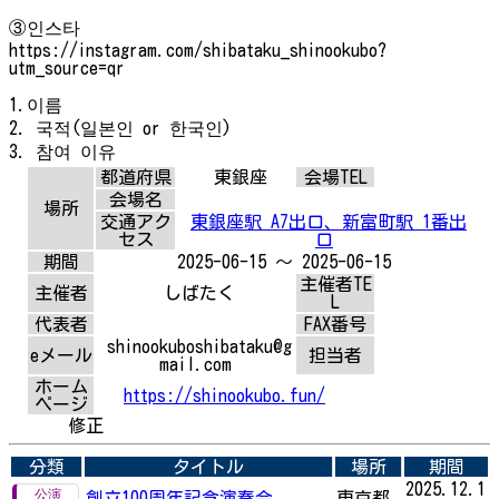
③인스타
https://instagram.com/shibataku_shinookubo?
utm_source=qr
1.이름
2. 국적(일본인 or 한국인)
3. 참여 이유
都道府県
東銀座
会場TEL
会場名
場所
交通アク
東銀座駅 A7出口、新富町駅 1番出
セス
口
期間
2025-06-15 ～ 2025-06-15
主催者TE
主催者
しばたく
L
代表者
FAX番号
shinookuboshibataku@g
eメール
担当者
mail.com
ホーム
https://shinookubo.fun/
ページ
修正
分類
タイトル
場所
期間
2025.12.1
創立100周年記念演奏会
東京都