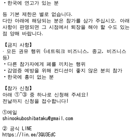
・한국에 연고가 있는 분
등 기본 제한은 별로 없습니다.
다만 아래에 해당되는 분은 참가를 삼가 주십시오. 아래
사항이 판명되면 그 시점에서 퇴장을 해야 할 수도 있는
점 양해 바랍니다.
【금지 사항】
· 모든 권유 행위 (네트워크 비즈니스, 종교, 비즈니스
등)
・다른 참가자에게 폐를 끼치는 행위
・감염증 예방을 위해 컨디션이 좋지 않은 분의 참가
・한국에 흥미 없는 분
【참가 신청】
아래 ①~③ 중 하나로 신청해 주세요!
전날까지 신청을 접수합니다!
①메일
shinookuboshibataku@gmail.com
② 공식 LINE
https://lin.ee/3QU3EdC