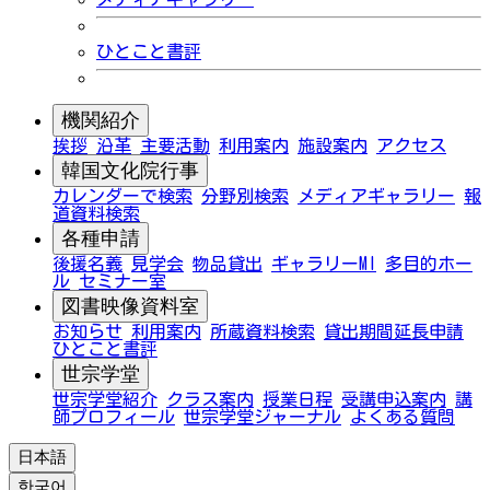
ひとこと書評
機関紹介
挨拶
沿革
主要活動
利用案内
施設案内
アクセス
韓国文化院行事
カレンダーで検索
分野別検索
メディアギャラリー
報
道資料検索
各種申請
後援名義
見学会
物品貸出
ギャラリーMI
多目的ホー
ル
セミナー室
図書映像資料室
お知らせ
利用案内
所蔵資料検索
貸出期間延長申請
ひとこと書評
世宗学堂
世宗学堂紹介
クラス案内
授業日程
受講申込案内
講
師プロフィール
世宗学堂ジャーナル
よくある質問
日本語
한국어