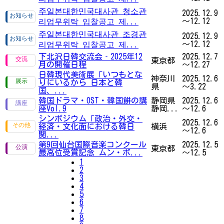
주일본대한민국대사관 청소관
2025.12.9
～12.12
리업무위탁 입찰공고 제...
주일본대한민국대사관 조경관
2025.12.9
～12.12
리업무위탁 입찰공고 제...
下北沢日韓交流会‐2025年12
2025.12.7
東京都
月の開催日程
～12.27
日韓現代美術展「いつもとな
神奈川
2025.12.6
りにいるから 日本と韓
県
～3.22
国、...
韓国ドラマ・OST・韓国餅の講
静岡県
2025.12.6
座Vol.9
静岡...
～12.6
シンポジウム「政治・外交・
2025.12.6
経済・文化面における韓日
横浜
～12.6
関...
第9回仙台国際音楽コンクール
2025.12.5
東京都
最高位受賞記念 ムン・ボ...
～12.5
1
2
3
4
5
6
7
8