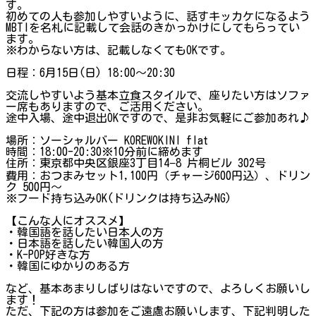
す。
初めての人も参加しやすいように、話すキッカケになるよう
MBTIを名札に記載して会話のきかっかけにしてもらってい
ます。
※わからない方は、記載しなくてもOKです。
日程：6月15日(日) 18:00～20:30
交流しやすいよう基本立食スタイルで、座りたい方はソファ
ー席もありますので、ご活用ください。
途中入場、途中退出OKですので、是非お気軽にご参加あれ♪
場所：ソーシャルバー KOREWOKINI flat
時間：18:00-20:30※10分前に締めます
住所：東京都中央区銀座3丁目14−8 片桐ビル 302号
費用：おつまみセット1,100円（チャージ600円込）、ドリン
ク 500円〜
※フード持ち込みOK(ドリンクは持ち込みNG)
【こんな人にオススメ】
・韓国語を話したい日本人の方
・日本語を話したい韓国人の方
・K-POP好きな方
・韓国にゆかりのある方
など、基本あまりしばりはないですので、よろしくお願いし
ます！
ただ、下記の方は参加をご遠慮お願いします、下記判明した