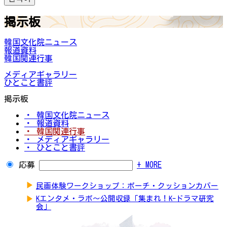
掲示板
韓国文化院ニュース
報道資料
韓国関連行事
メディアギャラリー
ひとこと書評
掲示板
・ 韓国文化院ニュース
・ 報道資料
・ 韓国関連行事
・ メディアギャラリー
・ ひとこと書評
応募
+ MORE
▶
民画体験ワークショップ：ポーチ・クッションカバー
▶
Kエンタメ・ラボ～公開収録「集まれ！K-ドラマ研究
会」