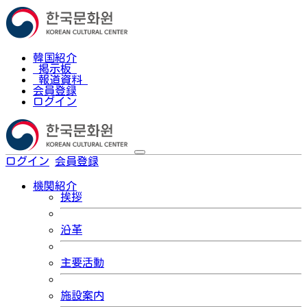
韓国紹介
掲示板
報道資料
会員登録
ログイン
ログイン
会員登録
한국어
機関紹介
挨拶
沿革
主要活動
施設案内