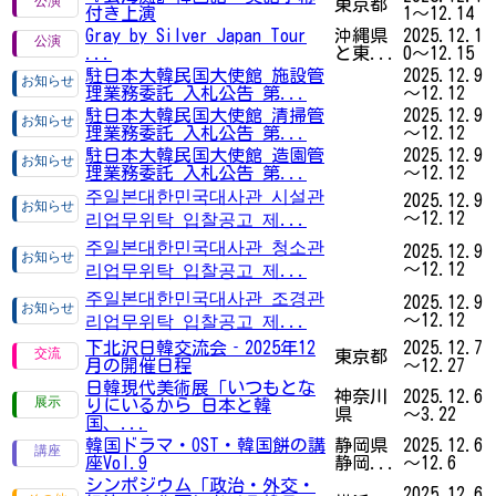
東京都
付き上演
1～12.14
Gray by Silver Japan Tour
沖縄県
2025.12.1
...
と東...
0～12.15
駐日本大韓民国大使館 施設管
2025.12.9
理業務委託 入札公告 第...
～12.12
駐日本大韓民国大使館 清掃管
2025.12.9
理業務委託 入札公告 第...
～12.12
駐日本大韓民国大使館 造園管
2025.12.9
理業務委託 入札公告 第...
～12.12
주일본대한민국대사관 시설관
2025.12.9
～12.12
리업무위탁 입찰공고 제...
주일본대한민국대사관 청소관
2025.12.9
～12.12
리업무위탁 입찰공고 제...
주일본대한민국대사관 조경관
2025.12.9
～12.12
리업무위탁 입찰공고 제...
下北沢日韓交流会‐2025年12
2025.12.7
東京都
月の開催日程
～12.27
日韓現代美術展「いつもとな
神奈川
2025.12.6
りにいるから 日本と韓
県
～3.22
国、...
韓国ドラマ・OST・韓国餅の講
静岡県
2025.12.6
座Vol.9
静岡...
～12.6
シンポジウム「政治・外交・
2025.12.6