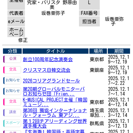
究家・バリスタ 野原由
L
美
代表者
坂巻亜弥子
FAX番号
坂巻亜弥
eメール
担当者
子
ホーム
ページ
修正
分類
タイトル
場所
期間
2025.12.1
創立100周年記念演奏会
東京都
9～12.19
2025.12.1
クリスマス日韓交流会
東銀座
9～12.19
2025.12.1
2026コリアグランドセール
7～2.22
第20期グローバルモニターパ
2025.12.1
ロお知らせ団「Frien...
7～1.14
K-MUSICAL PROJECT主催「韓国
2025.12.1
東京都
ミュージ...
4～12.14
第36回 獨協インターナショナ
埼玉県
2025.12.1
ル・フォーラム 東アジ...
草加...
3～12.14
第１2回チアリーディング世界
2025.12.1
群馬県
選手権大会
3～12.13
『玄海灘』韓国語・英語字幕
2025.12.1