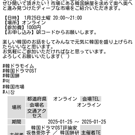
ぜひ聞いて頂きたい！市場にある韓国餅屋を求めて奥へ奥へ
と進み見つけたディープな市場をご紹介いただきます。
【日時】 1月25日土曜 20:00〜21:00
【場所】オンライン
【参加費】1000円
【お申し込み】QRコードからお願いします。
楽しい韓国のお話をしてみんなで元気に韓国を盛り上げられ
たらいいなと思います。
お気軽にご参加いただければなと思っています。
よろしくお願いいたします(⁠^⁠^⁠)
#韓ドラモイム
#韓国ドラマOST
#韓国餅
#떡
#韓国市場
#시장
都道府県
オンライン
会場TEL
会場名
オンライン
場所
交通アク
セス
期間
2025-01-25 ～ 2025-01-25
韓国ドラマOST評論家
坂巻亜弥子 ／ 韓国餅研
主催者TE
主催者