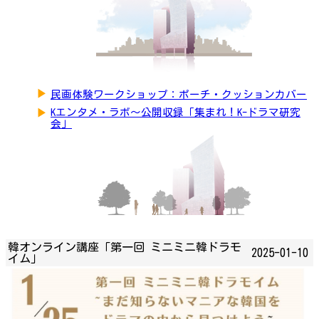
▶
民画体験ワークショップ：ポーチ・クッションカバー
▶
Kエンタメ・ラボ～公開収録「集まれ！K-ドラマ研究
会」
韓オンライン講座「第一回 ミニミニ韓ドラモ
2025-01-10
イム」