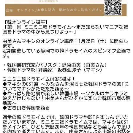
【韓オンライン講座】
「第一回 ミニミニ韓ドラモイム～まだ知らないマニアな韓
国をドラマの中から見つけよう～」
由美さんマキシのオンライン講座！1月25日（土）に開催し
ます。
定期開催している静岡での韓ドラモイムのスピンオフ企画で
す。
・韓国餅研究家/バリスタ：野原由美（由美さん）
・韓国ドラマOST評論家：坂巻亜弥子（マキシ）
ミニミニ韓ドラモイムは3部構成！
◆マキシのOST道 〜みなさんを沼らせた韓国ドラマのOSTに
ついてマキシがただただ語る〜
◆やっぱり路地裏が楽しい韓国市場 〜ソウルはキラキラと
映えだけじゃない！由美さんがひそかに楽しむ韓国市場の路
地裏〜
◆古き良き韓国を語る
通常の韓ドラモイムでは、韓国ドラマやOSTを楽しんでいた
だいていますが、ミニミニ韓ドラモイムでは、マキシはOST
をメインに、ひとり旅歴20年の韓国旅話なども楽しんで頂け
る内容で考えています。また、由美さんによる市場のお話を