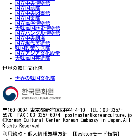
国立中央博物館
国立国語院
国立中央図書館
国立国楽院
国立民俗博物館
大韓民国歴史博物館
国立ハングル博物館
国立中央劇場
国立現代美術館
韓国政策放送院
国立アジア文化殿堂
大韓民国芸術院
世界の韓国文化院
世界の韓国文化院
〒160-0004 東京都新宿区四谷4-4-10 TEL：03-3357-
5970 FAX：03-3357-6074 postmaster@koreanculture.jp
©Korean Cultural Center Korean Embassy in Japan.All
Rights Reserved.
利用約款・個人情報処理方針
【Desktopモード転換】