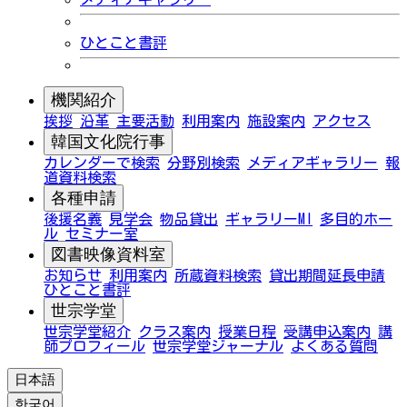
ひとこと書評
機関紹介
挨拶
沿革
主要活動
利用案内
施設案内
アクセス
韓国文化院行事
カレンダーで検索
分野別検索
メディアギャラリー
報
道資料検索
各種申請
後援名義
見学会
物品貸出
ギャラリーMI
多目的ホー
ル
セミナー室
図書映像資料室
お知らせ
利用案内
所蔵資料検索
貸出期間延長申請
ひとこと書評
世宗学堂
世宗学堂紹介
クラス案内
授業日程
受講申込案内
講
師プロフィール
世宗学堂ジャーナル
よくある質問
日本語
한국어