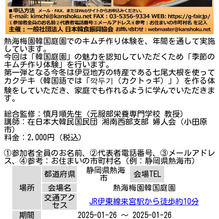
熱海梅園韓国庭園でのキムチ作り体験を、年間を通して実施
しています。
今回は「韓国庭園」の魅力を認知していただくため「季節の
キムチ作り体験」を行います。
第一弾となる今冬は伊豆地方の特産である七尾大根を使って
カクテキ（韓国語では「깍두기（カクトゥギ）」）を作る体
験をしていただき、家庭でも作れるように学んでいただきま
す。
総合監修：慎月順先生（元服部栄養専門学校 教授）
講師：在日本大韓民国民団 湘南西部支部 婦人会（小田原
市）
料金：2,000円（税込）
①参加者全員のお名前、②代表者電話番号、③メールアドレ
ス、④参考：お住まいの市町村名（例：静岡県熱海市）
静岡県熱海
都道府県
会場TEL
市
場所
会場名
熱海梅園韓国庭園
交通アク
JR伊東線来宮駅から徒歩約10分
セス
期間
2025-01-26 ～ 2025-01-26