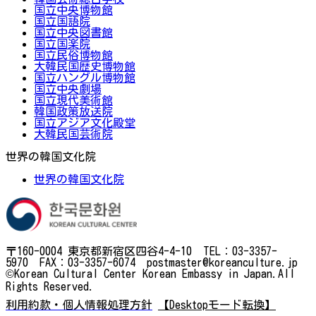
国立中央博物館
国立国語院
国立中央図書館
国立国楽院
国立民俗博物館
大韓民国歴史博物館
国立ハングル博物館
国立中央劇場
国立現代美術館
韓国政策放送院
国立アジア文化殿堂
大韓民国芸術院
世界の韓国文化院
世界の韓国文化院
〒160-0004 東京都新宿区四谷4-4-10 TEL：03-3357-
5970 FAX：03-3357-6074 postmaster@koreanculture.jp
©Korean Cultural Center Korean Embassy in Japan.All
Rights Reserved.
利用約款・個人情報処理方針
【Desktopモード転換】