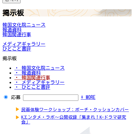
掲示板
韓国文化院ニュース
報道資料
韓国関連行事
メディアギャラリー
ひとこと書評
掲示板
・ 韓国文化院ニュース
・ 報道資料
・ 韓国関連行事
・ メディアギャラリー
・ ひとこと書評
応募
+ MORE
▶
民画体験ワークショップ：ポーチ・クッションカバー
▶
Kエンタメ・ラボ～公開収録「集まれ！K-ドラマ研究
会」