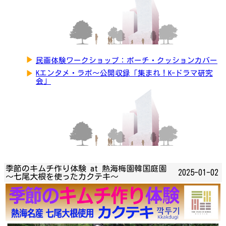
▶
民画体験ワークショップ：ポーチ・クッションカバー
▶
Kエンタメ・ラボ～公開収録「集まれ！K-ドラマ研究
会」
季節のキムチ作り体験 at 熱海梅園韓国庭園
2025-01-02
～七尾大根を使ったカクテキ～