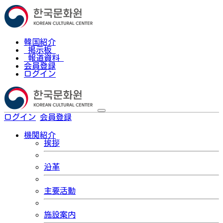
韓国紹介
掲示板
報道資料
会員登録
ログイン
ログイン
会員登録
한국어
機関紹介
挨拶
沿革
主要活動
施設案内