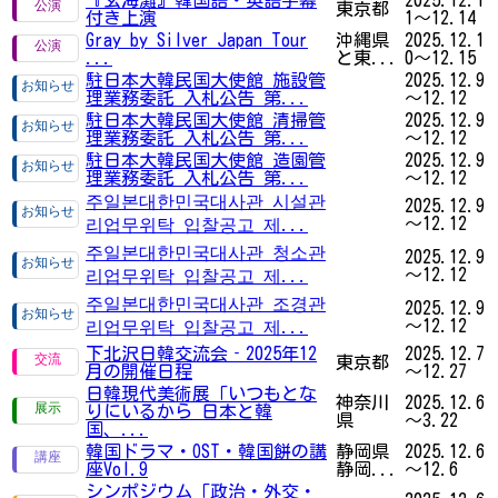
東京都
付き上演
1～12.14
Gray by Silver Japan Tour
沖縄県
2025.12.1
...
と東...
0～12.15
駐日本大韓民国大使館 施設管
2025.12.9
理業務委託 入札公告 第...
～12.12
駐日本大韓民国大使館 清掃管
2025.12.9
理業務委託 入札公告 第...
～12.12
駐日本大韓民国大使館 造園管
2025.12.9
理業務委託 入札公告 第...
～12.12
주일본대한민국대사관 시설관
2025.12.9
～12.12
리업무위탁 입찰공고 제...
주일본대한민국대사관 청소관
2025.12.9
～12.12
리업무위탁 입찰공고 제...
주일본대한민국대사관 조경관
2025.12.9
～12.12
리업무위탁 입찰공고 제...
下北沢日韓交流会‐2025年12
2025.12.7
東京都
月の開催日程
～12.27
日韓現代美術展「いつもとな
神奈川
2025.12.6
りにいるから 日本と韓
県
～3.22
国、...
韓国ドラマ・OST・韓国餅の講
静岡県
2025.12.6
座Vol.9
静岡...
～12.6
シンポジウム「政治・外交・