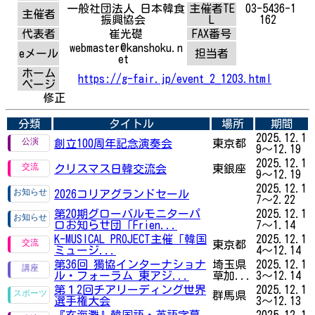
一般社団法人 日本韓食
主催者TE
03-5436-1
主催者
振興協会
L
162
代表者
崔光礎
FAX番号
webmaster@kanshoku.n
eメール
担当者
et
ホーム
https://g-fair.jp/event_2_1203.html
ページ
修正
分類
タイトル
場所
期間
2025.12.1
創立100周年記念演奏会
東京都
9～12.19
2025.12.1
クリスマス日韓交流会
東銀座
9～12.19
2025.12.1
2026コリアグランドセール
7～2.22
第20期グローバルモニターパ
2025.12.1
ロお知らせ団「Frien...
7～1.14
K-MUSICAL PROJECT主催「韓国
2025.12.1
東京都
ミュージ...
4～12.14
第36回 獨協インターナショナ
埼玉県
2025.12.1
ル・フォーラム 東アジ...
草加...
3～12.14
第１2回チアリーディング世界
2025.12.1
群馬県
選手権大会
3～12.13
『玄海灘』韓国語・英語字幕
2025.12.1