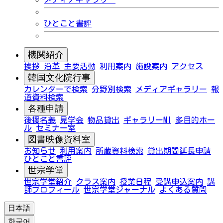
ひとこと書評
機関紹介
挨拶
沿革
主要活動
利用案内
施設案内
アクセス
韓国文化院行事
カレンダーで検索
分野別検索
メディアギャラリー
報
道資料検索
各種申請
後援名義
見学会
物品貸出
ギャラリーMI
多目的ホー
ル
セミナー室
図書映像資料室
お知らせ
利用案内
所蔵資料検索
貸出期間延長申請
ひとこと書評
世宗学堂
世宗学堂紹介
クラス案内
授業日程
受講申込案内
講
師プロフィール
世宗学堂ジャーナル
よくある質問
日本語
한국어