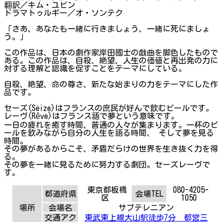
翻訳／キム・ユビン
ドラマトゥルギー／オ・ソンテク
「さあ、あなたも一緒に行きましょう、一緒に死にましょ
う。」
この作品は、日本の劇作家岸田國士の戯曲を脚色したもので
ある。この作品は、自殺、絶望、人生の価値と再出発の力に
対する理解と認識を促すことをテーマにしている。
自殺、絶望、命の尊さ、新たな始まりの力をテーマにした作
品です。
セーズ(Seize)はフランスの庶民が好んで飲むビールです。
レーヴ(Rêve)はフランス語で夢という意味です。
一日の疲れを癒す時間、普通の人々が集まります。一杯のビ
ールを飲みながら自分の人生を語る時間、 そして夢を見る
時間。
その夢があるからこそ、矛盾だらけの世界を生き抜く力を得
る。
その夢を一緒に見るために努力する劇団。セーズレーヴで
す。
東京都板橋
080-4205-
都道府県
会場TEL
区
1050
場所
会場名
サブテレニアン
交通アク
東武東上線大山駅徒歩7分 都営三