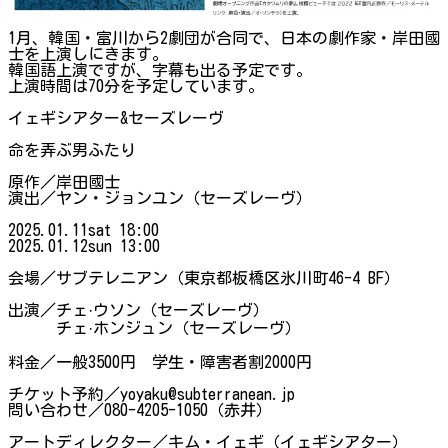
1月、韓国・富川から2劇団が合同で、日本の劇作家・岸田國
士を上演しにきます。
韓国語上演ですが、字幕も出る予定です。
上演時間は70分を予定しています。
イェギシアター&セーズレーヴ
命を弄ぶ男ふたり
​原作︎︎／岸田國士
演出︎／ヤン・ジョンユン（セーズレーヴ）
​2025.01.11sat 18:00
2025.01.12sun 13:00
会場︎︎／サブテレニアン（東京都板橋区氷川町46-4 BF）
​出演︎／チェ·ウソン（セーズレーヴ）
チェ·ホンジュン（セーズレーヴ）
​料金︎／一般3500円 学生・障害者割2000円
チケット予約︎／yoyaku@subterranean.jp
​問い合わせ／080-4205-1050（赤井）
​アートディレクター／キム・イェギ（イェギシアター）