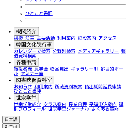
ひとこと書評
機関紹介
挨拶
沿革
主要活動
利用案内
施設案内
アクセス
韓国文化院行事
カレンダーで検索
分野別検索
メディアギャラリー
報
道資料検索
各種申請
後援名義
見学会
物品貸出
ギャラリーMI
多目的ホー
ル
セミナー室
図書映像資料室
お知らせ
利用案内
所蔵資料検索
貸出期間延長申請
ひとこと書評
世宗学堂
世宗学堂紹介
クラス案内
授業日程
受講申込案内
講
師プロフィール
世宗学堂ジャーナル
よくある質問
日本語
한국어