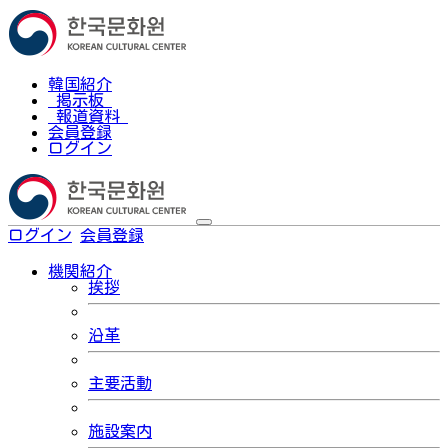
韓国紹介
掲示板
報道資料
会員登録
ログイン
ログイン
会員登録
한국어
機関紹介
挨拶
沿革
主要活動
施設案内