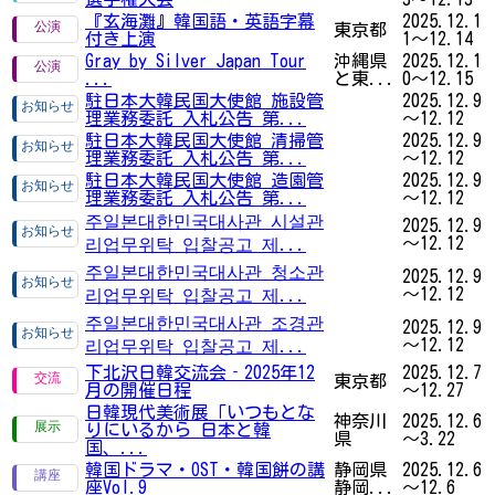
『玄海灘』韓国語・英語字幕
2025.12.1
東京都
付き上演
1～12.14
Gray by Silver Japan Tour
沖縄県
2025.12.1
...
と東...
0～12.15
駐日本大韓民国大使館 施設管
2025.12.9
理業務委託 入札公告 第...
～12.12
駐日本大韓民国大使館 清掃管
2025.12.9
理業務委託 入札公告 第...
～12.12
駐日本大韓民国大使館 造園管
2025.12.9
理業務委託 入札公告 第...
～12.12
주일본대한민국대사관 시설관
2025.12.9
～12.12
리업무위탁 입찰공고 제...
주일본대한민국대사관 청소관
2025.12.9
～12.12
리업무위탁 입찰공고 제...
주일본대한민국대사관 조경관
2025.12.9
～12.12
리업무위탁 입찰공고 제...
下北沢日韓交流会‐2025年12
2025.12.7
東京都
月の開催日程
～12.27
日韓現代美術展「いつもとな
神奈川
2025.12.6
りにいるから 日本と韓
県
～3.22
国、...
韓国ドラマ・OST・韓国餅の講
静岡県
2025.12.6
座Vol.9
静岡...
～12.6