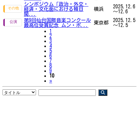
シンポジウム「政治・外交・
2025.12.6
経済・文化面における韓日
横浜
～12.6
関...
第9回仙台国際音楽コンクール
2025.12.5
東京都
最高位受賞記念 ムン・ボ...
～12.5
1
2
3
4
5
6
7
8
9
10
Next
»