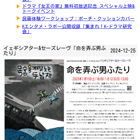
▶
ドラマ『女王の家』無料初放送記念 スペシャル上映&
トークイベント
▶
民画体験ワークショップ：ポーチ・クッションカバー
▶
Kエンタメ・ラボ～公開収録「集まれ！K-ドラマ研究
会」
イェギシアター&セーズレーヴ「命を弄ぶ男ふ
2024-12-25
たり」