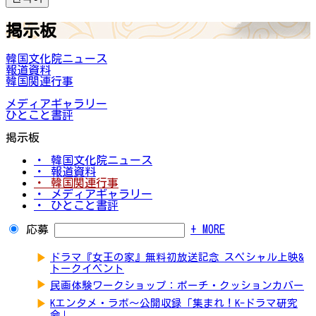
掲示板
韓国文化院ニュース
報道資料
韓国関連行事
メディアギャラリー
ひとこと書評
掲示板
・ 韓国文化院ニュース
・ 報道資料
・ 韓国関連行事
・ メディアギャラリー
・ ひとこと書評
応募
+ MORE
▶
ドラマ『女王の家』無料初放送記念 スペシャル上映&
トークイベント
▶
民画体験ワークショップ：ポーチ・クッションカバー
▶
Kエンタメ・ラボ～公開収録「集まれ！K-ドラマ研究
会」