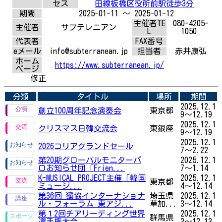
セス
田線板橋区役所前駅徒歩3分
期間
2025-01-11 ～ 2025-01-12
主催者TE
080-4205-
主催者
サブテレニアン
L
1050
代表者
FAX番号
eメール
info@subterranean.jp
担当者
赤井康弘
ホーム
https://www.subterranean.jp/
ページ
修正
分類
タイトル
場所
期間
2025.12.1
創立100周年記念演奏会
東京都
9～12.19
2025.12.1
クリスマス日韓交流会
東銀座
9～12.19
2025.12.1
2026コリアグランドセール
7～2.22
第20期グローバルモニターパ
2025.12.1
ロお知らせ団「Frien...
7～1.14
K-MUSICAL PROJECT主催「韓国
2025.12.1
東京都
ミュージ...
4～12.14
第36回 獨協インターナショナ
埼玉県
2025.12.1
ル・フォーラム 東アジ...
草加...
3～12.14
第１2回チアリーディング世界
2025.12.1
群馬県
選手権大会
3～12.13