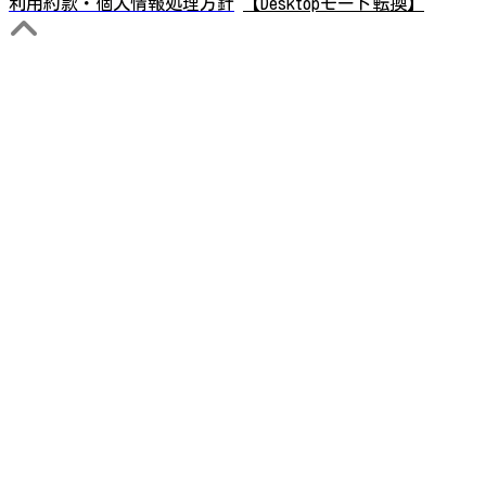
利用約款・個人情報処理方針
【Desktopモード転換】