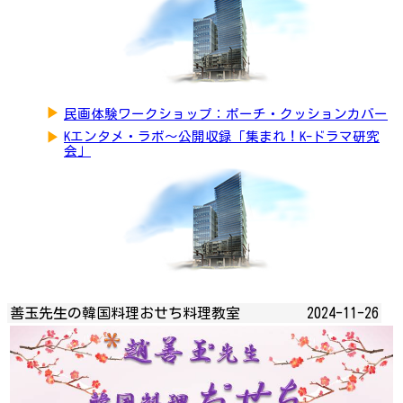
▶
民画体験ワークショップ：ポーチ・クッションカバー
▶
Kエンタメ・ラボ～公開収録「集まれ！K-ドラマ研究
会」
善玉先生の韓国料理おせち料理教室
2024-11-26