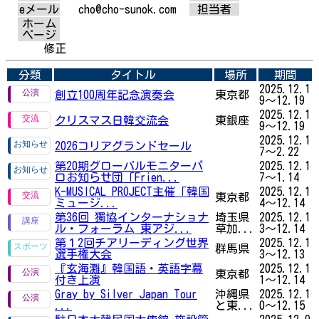
eメール
cho@cho-sunok.com
担当者
ホーム
ページ
修正
分類
タイトル
場所
期間
2025.12.1
創立100周年記念演奏会
東京都
9～12.19
2025.12.1
クリスマス日韓交流会
東銀座
9～12.19
2025.12.1
2026コリアグランドセール
7～2.22
第20期グローバルモニターパ
2025.12.1
ロお知らせ団「Frien...
7～1.14
K-MUSICAL PROJECT主催「韓国
2025.12.1
東京都
ミュージ...
4～12.14
第36回 獨協インターナショナ
埼玉県
2025.12.1
ル・フォーラム 東アジ...
草加...
3～12.14
第１2回チアリーディング世界
2025.12.1
群馬県
選手権大会
3～12.13
『玄海灘』韓国語・英語字幕
2025.12.1
東京都
付き上演
1～12.14
Gray by Silver Japan Tour
沖縄県
2025.12.1
...
と東...
0～12.15