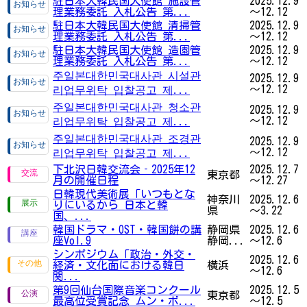
駐日本大韓民国大使館 施設管
2025.12.9
理業務委託 入札公告 第...
～12.12
駐日本大韓民国大使館 清掃管
2025.12.9
理業務委託 入札公告 第...
～12.12
駐日本大韓民国大使館 造園管
2025.12.9
理業務委託 入札公告 第...
～12.12
주일본대한민국대사관 시설관
2025.12.9
～12.12
리업무위탁 입찰공고 제...
주일본대한민국대사관 청소관
2025.12.9
～12.12
리업무위탁 입찰공고 제...
주일본대한민국대사관 조경관
2025.12.9
～12.12
리업무위탁 입찰공고 제...
下北沢日韓交流会‐2025年12
2025.12.7
東京都
月の開催日程
～12.27
日韓現代美術展「いつもとな
神奈川
2025.12.6
りにいるから 日本と韓
県
～3.22
国、...
韓国ドラマ・OST・韓国餅の講
静岡県
2025.12.6
座Vol.9
静岡...
～12.6
シンポジウム「政治・外交・
2025.12.6
経済・文化面における韓日
横浜
～12.6
関...
第9回仙台国際音楽コンクール
2025.12.5
東京都
最高位受賞記念 ムン・ボ...
～12.5