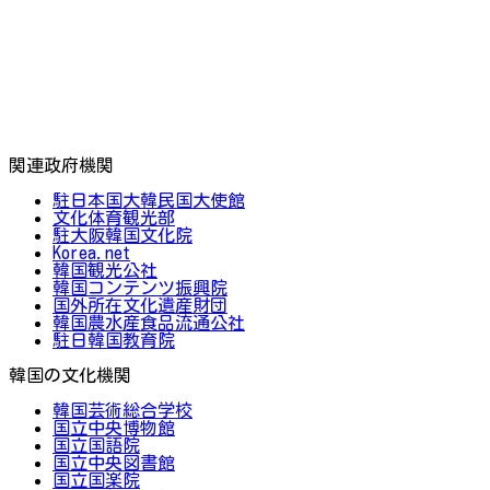
関連政府機関
駐日本国大韓民国大使館
文化体育観光部
駐大阪韓国文化院
Korea.net
韓国観光公社
韓国コンテンツ振興院
国外所在文化遺産財団
韓国農水産食品流通公社
駐日韓国教育院
韓国の文化機関
韓国芸術総合学校
国立中央博物館
国立国語院
国立中央図書館
国立国楽院