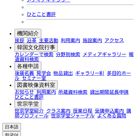
ひとこと書評
機関紹介
挨拶
沿革
主要活動
利用案内
施設案内
アクセス
韓国文化院行事
カレンダーで検索
分野別検索
メディアギャラリー
報
道資料検索
各種申請
後援名義
見学会
物品貸出
ギャラリーMI
多目的ホー
ル
セミナー室
図書映像資料室
お知らせ
利用案内
所蔵資料検索
貸出期間延長申請
ひとこと書評
世宗学堂
世宗学堂紹介
クラス案内
授業日程
受講申込案内
講
師プロフィール
世宗学堂ジャーナル
よくある質問
日本語
한국어