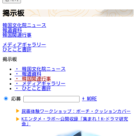
掲示板
韓国文化院ニュース
報道資料
韓国関連行事
メディアギャラリー
ひとこと書評
掲示板
・ 韓国文化院ニュース
・ 報道資料
・ 韓国関連行事
・ メディアギャラリー
・ ひとこと書評
応募
+ MORE
▶
民画体験ワークショップ：ポーチ・クッションカバー
▶
Kエンタメ・ラボ～公開収録「集まれ！K-ドラマ研究
会」