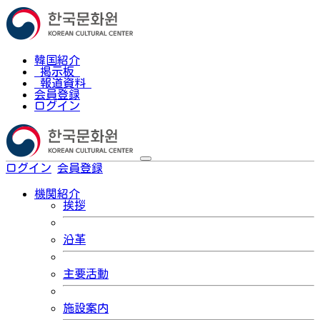
韓国紹介
掲示板
報道資料
会員登録
ログイン
ログイン
会員登録
한국어
機関紹介
挨拶
沿革
主要活動
施設案内