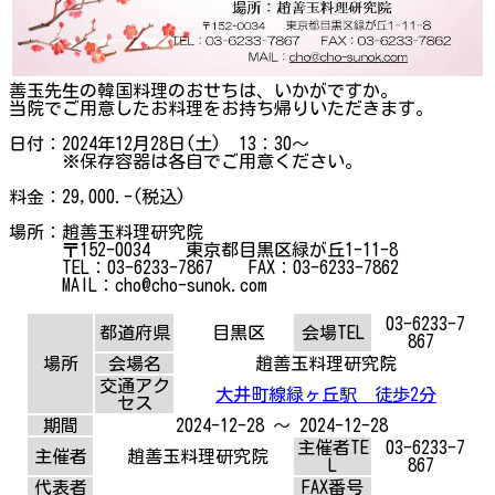
善玉先生の韓国料理のおせちは、いかがですか。
当院でご用意したお料理をお持ち帰りいただきます。
日付：2024年12月28日(土) 13：30～
※保存容器は各自でご用意ください。
料金：29,000.-(税込)
場所：趙善玉料理研究院
〒152-0034 東京都目黒区緑が丘1-11-8
TEL：03-6233-7867 FAX：03-6233-7862
MAIL：cho@cho-sunok.com
03-6233-7
都道府県
目黒区
会場TEL
867
場所
会場名
趙善玉料理研究院
交通アク
大井町線緑ヶ丘駅 徒歩2分
セス
期間
2024-12-28 ～ 2024-12-28
主催者TE
03-6233-7
主催者
趙善玉料理研究院
L
867
代表者
FAX番号