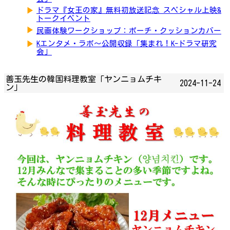
▶
ドラマ『女王の家』無料初放送記念 スペシャル上映&
トークイベント
▶
民画体験ワークショップ：ポーチ・クッションカバー
▶
Kエンタメ・ラボ～公開収録「集まれ！K-ドラマ研究
会」
善玉先生の韓国料理教室「ヤンニョムチキ
2024-11-24
ン」