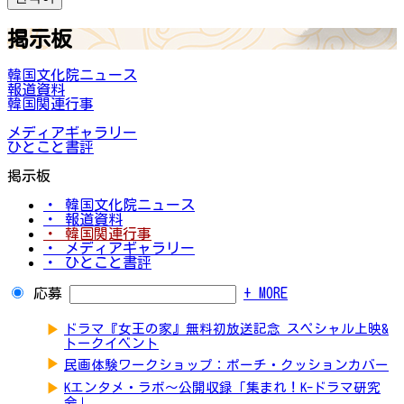
掲示板
韓国文化院ニュース
報道資料
韓国関連行事
メディアギャラリー
ひとこと書評
掲示板
・ 韓国文化院ニュース
・ 報道資料
・ 韓国関連行事
・ メディアギャラリー
・ ひとこと書評
応募
+ MORE
▶
ドラマ『女王の家』無料初放送記念 スペシャル上映&
トークイベント
▶
民画体験ワークショップ：ポーチ・クッションカバー
▶
Kエンタメ・ラボ～公開収録「集まれ！K-ドラマ研究
会」