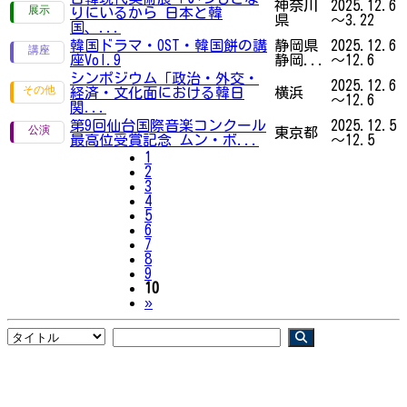
神奈川
2025.12.6
りにいるから 日本と韓
県
～3.22
国、...
韓国ドラマ・OST・韓国餅の講
静岡県
2025.12.6
座Vol.9
静岡...
～12.6
シンポジウム「政治・外交・
2025.12.6
経済・文化面における韓日
横浜
～12.6
関...
第9回仙台国際音楽コンクール
2025.12.5
東京都
最高位受賞記念 ムン・ボ...
～12.5
1
2
3
4
5
6
7
8
9
10
Next
»