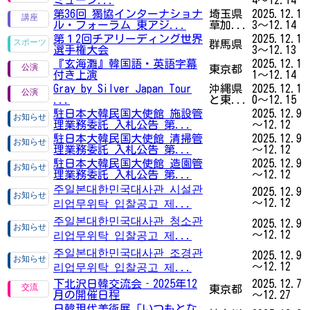
第36回 獨協インターナショナ
埼玉県
2025.12.1
ル・フォーラム 東アジ...
草加...
3～12.14
第１2回チアリーディング世界
2025.12.1
群馬県
選手権大会
3～12.13
『玄海灘』韓国語・英語字幕
2025.12.1
東京都
付き上演
1～12.14
Gray by Silver Japan Tour
沖縄県
2025.12.1
...
と東...
0～12.15
駐日本大韓民国大使館 施設管
2025.12.9
理業務委託 入札公告 第...
～12.12
駐日本大韓民国大使館 清掃管
2025.12.9
理業務委託 入札公告 第...
～12.12
駐日本大韓民国大使館 造園管
2025.12.9
理業務委託 入札公告 第...
～12.12
주일본대한민국대사관 시설관
2025.12.9
～12.12
리업무위탁 입찰공고 제...
주일본대한민국대사관 청소관
2025.12.9
～12.12
리업무위탁 입찰공고 제...
주일본대한민국대사관 조경관
2025.12.9
～12.12
리업무위탁 입찰공고 제...
下北沢日韓交流会‐2025年12
2025.12.7
東京都
月の開催日程
～12.27
日韓現代美術展「いつもとな