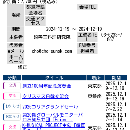
参加費：7,700円（税込み）
都道府県
会場TEL
会場名
場所
交通アク
セス
期間
2024-12-19 ～ 2024-12-19
主催者TE
03-6233-7
主催者
趙善玉料理研究院
L
867
代表者
FAX番号
eメール
cho@cho-sunok.com
担当者
ホーム
ページ
修正
分類
タイトル
場所
期間
2025.12.1
創立100周年記念演奏会
東京都
9～12.19
2025.12.1
クリスマス日韓交流会
東銀座
9～12.19
2025.12.1
2026コリアグランドセール
7～2.22
第20期グローバルモニターパ
2025.12.1
ロお知らせ団「Frien...
7～1.14
K-MUSICAL PROJECT主催「韓国
2025.12.1
東京都
ミュージ...
4～12.14