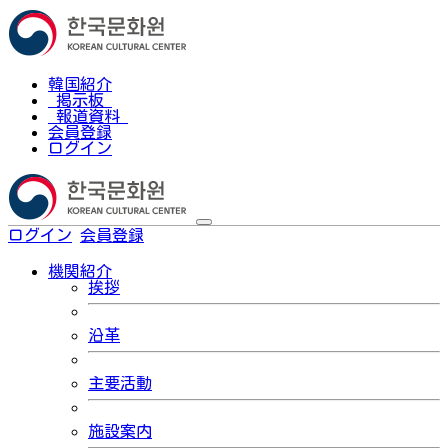
韓国紹介
掲示板
報道資料
会員登録
ログイン
ログイン
会員登録
한국어
機関紹介
挨拶
沿革
主要活動
施設案内