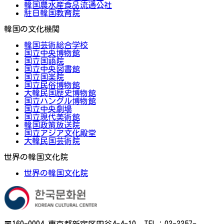
韓国農水産食品流通公社
駐日韓国教育院
韓国の文化機関
韓国芸術総合学校
国立中央博物館
国立国語院
国立中央図書館
国立国楽院
国立民俗博物館
大韓民国歴史博物館
国立ハングル博物館
国立中央劇場
国立現代美術館
韓国政策放送院
国立アジア文化殿堂
大韓民国芸術院
世界の韓国文化院
世界の韓国文化院
〒160-0004 東京都新宿区四谷4-4-10 TEL：03-3357-