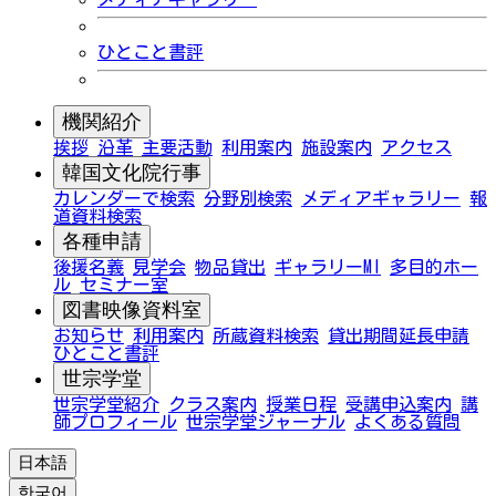
ひとこと書評
機関紹介
挨拶
沿革
主要活動
利用案内
施設案内
アクセス
韓国文化院行事
カレンダーで検索
分野別検索
メディアギャラリー
報
道資料検索
各種申請
後援名義
見学会
物品貸出
ギャラリーMI
多目的ホー
ル
セミナー室
図書映像資料室
お知らせ
利用案内
所蔵資料検索
貸出期間延長申請
ひとこと書評
世宗学堂
世宗学堂紹介
クラス案内
授業日程
受講申込案内
講
師プロフィール
世宗学堂ジャーナル
よくある質問
日本語
한국어