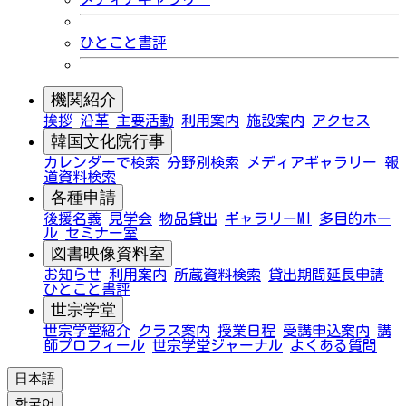
ひとこと書評
機関紹介
挨拶
沿革
主要活動
利用案内
施設案内
アクセス
韓国文化院行事
カレンダーで検索
分野別検索
メディアギャラリー
報
道資料検索
各種申請
後援名義
見学会
物品貸出
ギャラリーMI
多目的ホー
ル
セミナー室
図書映像資料室
お知らせ
利用案内
所蔵資料検索
貸出期間延長申請
ひとこと書評
世宗学堂
世宗学堂紹介
クラス案内
授業日程
受講申込案内
講
師プロフィール
世宗学堂ジャーナル
よくある質問
日本語
한국어