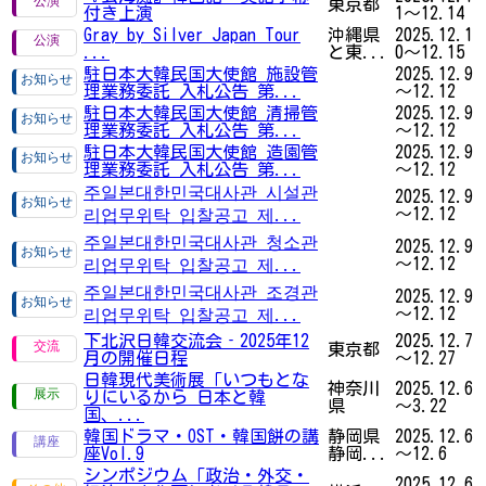
東京都
付き上演
1～12.14
Gray by Silver Japan Tour
沖縄県
2025.12.1
...
と東...
0～12.15
駐日本大韓民国大使館 施設管
2025.12.9
理業務委託 入札公告 第...
～12.12
駐日本大韓民国大使館 清掃管
2025.12.9
理業務委託 入札公告 第...
～12.12
駐日本大韓民国大使館 造園管
2025.12.9
理業務委託 入札公告 第...
～12.12
주일본대한민국대사관 시설관
2025.12.9
～12.12
리업무위탁 입찰공고 제...
주일본대한민국대사관 청소관
2025.12.9
～12.12
리업무위탁 입찰공고 제...
주일본대한민국대사관 조경관
2025.12.9
～12.12
리업무위탁 입찰공고 제...
下北沢日韓交流会‐2025年12
2025.12.7
東京都
月の開催日程
～12.27
日韓現代美術展「いつもとな
神奈川
2025.12.6
りにいるから 日本と韓
県
～3.22
国、...
韓国ドラマ・OST・韓国餅の講
静岡県
2025.12.6
座Vol.9
静岡...
～12.6
シンポジウム「政治・外交・
2025.12.6