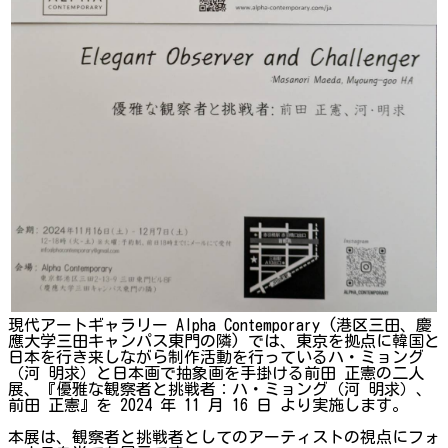
現代アートギャラリー Alpha Contemporary (港区三田、慶
應大学三田キャンパス東門の隣) では、東京を拠点に韓国と
日本を行き来しながら制作活動を行っているハ・ミョング
（河 明求）と日本画で抽象画を手掛ける前田 正憲の二人
展、『優雅な観察者と挑戦者：ハ・ミョング（河 明求）、
前田 正憲』を 2024 年 11 月 16 日 より実施します。
本展は、観察者と挑戦者としてのアーティストの視点にフォ