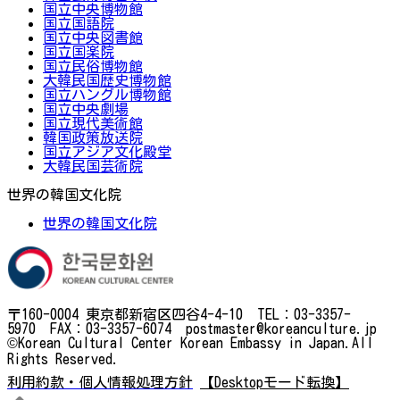
国立中央博物館
国立国語院
国立中央図書館
国立国楽院
国立民俗博物館
大韓民国歴史博物館
国立ハングル博物館
国立中央劇場
国立現代美術館
韓国政策放送院
国立アジア文化殿堂
大韓民国芸術院
世界の韓国文化院
世界の韓国文化院
〒160-0004 東京都新宿区四谷4-4-10 TEL：03-3357-
5970 FAX：03-3357-6074 postmaster@koreanculture.jp
©Korean Cultural Center Korean Embassy in Japan.All
Rights Reserved.
利用約款・個人情報処理方針
【Desktopモード転換】