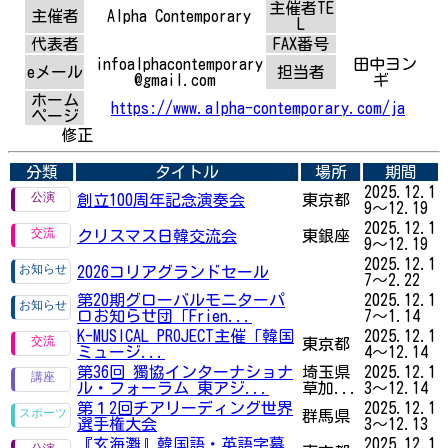
主催者TE
主催者
Alpha Contemporary
L
代表者
FAX番号
infoalphacontemporary
田中ヨン
eメール
担当者
@gmail.com
ギ
ホーム
https://www.alpha-contemporary.com/ja
ページ
修正
分類
タイトル
場所
期間
2025.12.1
創立100周年記念演奏会
東京都
9～12.19
2025.12.1
クリスマス日韓交流会
東銀座
9～12.19
2025.12.1
2026コリアグランドセール
7～2.22
第20期グローバルモニターパ
2025.12.1
ロお知らせ団「Frien...
7～1.14
K-MUSICAL PROJECT主催「韓国
2025.12.1
東京都
ミュージ...
4～12.14
第36回 獨協インターナショナ
埼玉県
2025.12.1
ル・フォーラム 東アジ...
草加...
3～12.14
第１2回チアリーディング世界
2025.12.1
群馬県
選手権大会
3～12.13
『玄海灘』韓国語・英語字幕
2025.12.1