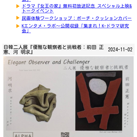
▶
ドラマ『女王の家』無料初放送記念 スペシャル上映&
トークイベント
▶
民画体験ワークショップ：ポーチ・クッションカバー
▶
Kエンタメ・ラボ～公開収録「集まれ！K-ドラマ研究
会」
日韓二人展『優雅な観察者と挑戦者：前田 正
2024-11-02
憲、河 明求』