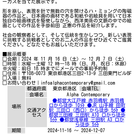
ーカスを当てた展示です。
形を崩し、表現を針で無数の穴を開けるハ・ミョングの陶磁
器の作品と、日本画の画材である和紙や岩絵具を用いて日本
独自の絵画様式を駆使しながら、西洋美術の文脈の中での絵
画としての作品を手掛前田 正憲の作品を紹介します。
社会の観察者として、そして伝統を生かしつつ、新しい表現
に挑戦する挑戦者としてのお二人の作品をぜひ近くでご鑑賞
ください。どなたでもお越しいただけます。
■展示概要
□会期｜2024 年 11 月 16 日（土）～ 12 月 7 日（土）
□時間｜水曜―土曜 12 時―18 時 (日、月、祝日：休廊)
※火曜：前日 18 時までにメールでの事前予約制
□住所｜〒108-0073 東京都港区三田2-13-9 三田東門ビル8F
□入場｜無料
□お問い合わせ｜infoalphacontemporary@gmail.com
都道府県
東京都港区
会場TEL
会場名
Alpha Contemporary
●都営大江戸線 赤羽橋駅 赤羽橋
口から徒歩 10分 ●JR 山手線 田町
場所
交通アク
駅 三田口（西口）から徒歩 5分 ●
セス
都営三田線 三田駅 A10 口から徒歩
5分 ●都営浅草線 三田駅 A3 口か
ら徒歩 5分
期間
2024-11-16 ～ 2024-12-07