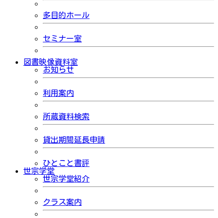
多目的ホール
セミナー室
図書映像資料室
お知らせ
利用案内
所蔵資料検索
貸出期間延長申請
ひとこと書評
世宗学堂
世宗学堂紹介
クラス案内