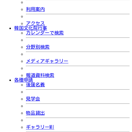
利用案内
アクセス
韓国文化院行事
カレンダーで検索
分野別検索
メディアギャラリー
報道資料検索
各種申請
後援名義
見学会
物品貸出
ギャラリーMI