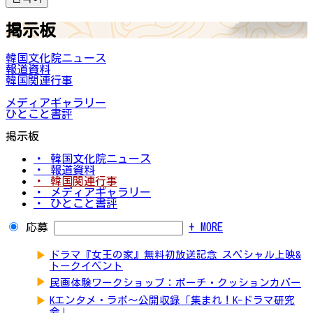
掲示板
韓国文化院ニュース
報道資料
韓国関連行事
メディアギャラリー
ひとこと書評
掲示板
・ 韓国文化院ニュース
・ 報道資料
・ 韓国関連行事
・ メディアギャラリー
・ ひとこと書評
応募
+ MORE
▶
ドラマ『女王の家』無料初放送記念 スペシャル上映&
トークイベント
▶
民画体験ワークショップ：ポーチ・クッションカバー
▶
Kエンタメ・ラボ～公開収録「集まれ！K-ドラマ研究
会」