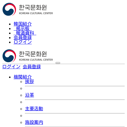
韓国紹介
掲示板
報道資料
会員登録
ログイン
ログイン
会員登録
한국어
機関紹介
挨拶
沿革
主要活動
施設案内