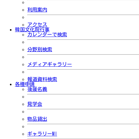
利用案内
アクセス
韓国文化院行事
カレンダーで検索
分野別検索
メディアギャラリー
報道資料検索
各種申請
後援名義
見学会
物品貸出
ギャラリーMI