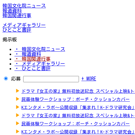
韓国文化院ニュース
報道資料
韓国関連行事
メディアギャラリー
ひとこと書評
掲示板
・ 韓国文化院ニュース
・ 報道資料
・ 韓国関連行事
・ メディアギャラリー
・ ひとこと書評
応募
+ MORE
▶
ドラマ『女王の家』無料初放送記念 スペシャル上映&
▶
民画体験ワークショップ：ポーチ・クッションカバー
▶
Kエンタメ・ラボ～公開収録「集まれ！K-ドラマ研究会
▶
ドラマ『女王の家』無料初放送記念 スペシャル上映&
▶
民画体験ワークショップ：ポーチ・クッションカバー
▶
Kエンタメ・ラボ～公開収録「集まれ！K-ドラマ研究会