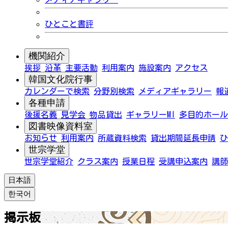
ひとこと書評
機関紹介
挨拶
沿革
主要活動
利用案内
施設案内
アクセス
韓国文化院行事
カレンダーで検索
分野別検索
メディアギャラリー
報
各種申請
後援名義
見学会
物品貸出
ギャラリーMI
多目的ホール
図書映像資料室
お知らせ
利用案内
所蔵資料検索
貸出期間延長申請
ひ
世宗学堂
世宗学堂紹介
クラス案内
授業日程
受講申込案内
講師
日本語
한국어
掲示板