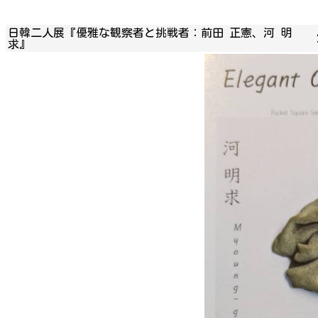
日韓二人展『優雅な観察者と挑戦者：前田 正憲、河 明
求』