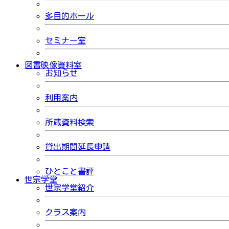
多目的ホール
セミナー室
図書映像資料室
お知らせ
利用案内
所蔵資料検索
貸出期間延長申請
ひとこと書評
世宗学堂
世宗学堂紹介
クラス案内