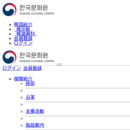
韓国紹介
掲示板
報道資料
会員登録
ログイン
ログイン
会員登録
한국어
機関紹介
挨拶
沿革
主要活動
施設案内