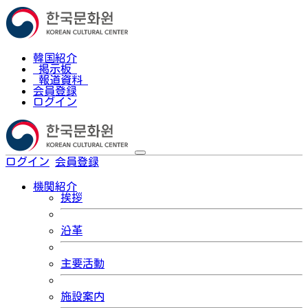
韓国紹介
掲示板
報道資料
会員登録
ログイン
ログイン
会員登録
한국어
機関紹介
挨拶
沿革
主要活動
施設案内