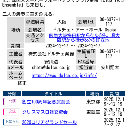
また韓国人スーパーフルートアンサンブル集団「Club 19.5
Ensemble」も来日し、
二人の演奏に華を添える。
06-6377-1
都道府県
大阪
会場TEL
117
場所
会場名
ドルチェ・アートホール Osaka
交通アク
阪急大阪梅田駅から徒歩5分。JR大
セス
阪駅から徒歩8分の好立地
期間
2024-12-17 ～ 2024-12-17
主催者TE
06-6377-1
主催者
株式会社ドルチェ楽器
L
117
代表者
安川透
FAX番号
eメール
shota@dolce.co.jp
担当者
安川翔太
ホーム
https://www.dolce.co.jp/info/
ページ
修正
分類
タイトル
場所
期間
2025.12.1
創立100周年記念演奏会
東京都
9～12.19
2025.12.1
クリスマス日韓交流会
東銀座
9～12.19
2025.12.1
2026コリアグランドセール
7～2.22