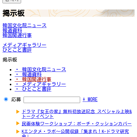
掲示板
韓国文化院ニュース
報道資料
韓国関連行事
メディアギャラリー
ひとこと書評
掲示板
・ 韓国文化院ニュース
・ 報道資料
・ 韓国関連行事
・ メディアギャラリー
・ ひとこと書評
応募
+ MORE
▶
ドラマ『女王の家』無料初放送記念 スペシャル上映&
トークイベント
▶
民画体験ワークショップ：ポーチ・クッションカバー
▶
Kエンタメ・ラボ～公開収録「集まれ！K-ドラマ研究
会」