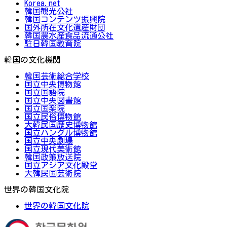
Korea.net
韓国観光公社
韓国コンテンツ振興院
国外所在文化遺産財団
韓国農水産食品流通公社
駐日韓国教育院
韓国の文化機関
韓国芸術総合学校
国立中央博物館
国立国語院
国立中央図書館
国立国楽院
国立民俗博物館
大韓民国歴史博物館
国立ハングル博物館
国立中央劇場
国立現代美術館
韓国政策放送院
国立アジア文化殿堂
大韓民国芸術院
世界の韓国文化院
世界の韓国文化院