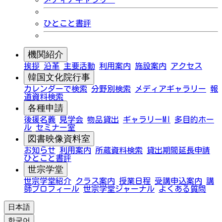
ひとこと書評
機関紹介
挨拶
沿革
主要活動
利用案内
施設案内
アクセス
韓国文化院行事
カレンダーで検索
分野別検索
メディアギャラリー
報
道資料検索
各種申請
後援名義
見学会
物品貸出
ギャラリーMI
多目的ホー
ル
セミナー室
図書映像資料室
お知らせ
利用案内
所蔵資料検索
貸出期間延長申請
ひとこと書評
世宗学堂
世宗学堂紹介
クラス案内
授業日程
受講申込案内
講
師プロフィール
世宗学堂ジャーナル
よくある質問
日本語
한국어