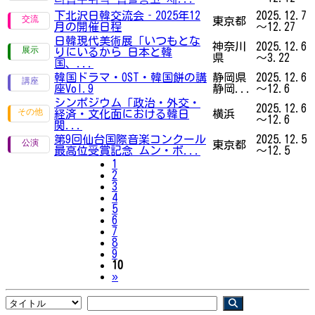
下北沢日韓交流会‐2025年12
2025.12.7
東京都
月の開催日程
～12.27
日韓現代美術展「いつもとな
神奈川
2025.12.6
りにいるから 日本と韓
県
～3.22
国、...
韓国ドラマ・OST・韓国餅の講
静岡県
2025.12.6
座Vol.9
静岡...
～12.6
シンポジウム「政治・外交・
2025.12.6
経済・文化面における韓日
横浜
～12.6
関...
第9回仙台国際音楽コンクール
2025.12.5
東京都
最高位受賞記念 ムン・ボ...
～12.5
1
2
3
4
5
6
7
8
9
10
Next
»