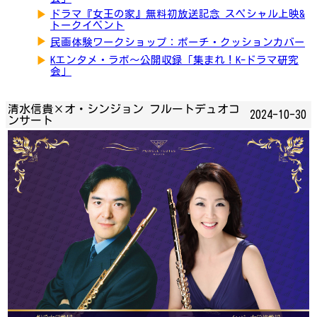
▶
ドラマ『女王の家』無料初放送記念 スペシャル上映&
トークイベント
▶
民画体験ワークショップ：ポーチ・クッションカバー
▶
Kエンタメ・ラボ～公開収録「集まれ！K-ドラマ研究
会」
清水信貴×オ・シンジョン フルートデュオコ
2024-10-30
ンサート