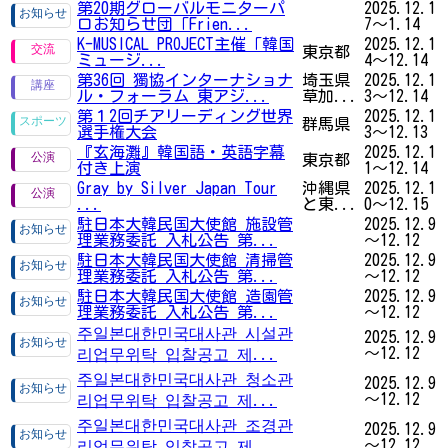
第20期グローバルモニターパ
2025.12.1
ロお知らせ団「Frien...
7～1.14
K-MUSICAL PROJECT主催「韓国
2025.12.1
東京都
ミュージ...
4～12.14
第36回 獨協インターナショナ
埼玉県
2025.12.1
ル・フォーラム 東アジ...
草加...
3～12.14
第１2回チアリーディング世界
2025.12.1
群馬県
選手権大会
3～12.13
『玄海灘』韓国語・英語字幕
2025.12.1
東京都
付き上演
1～12.14
Gray by Silver Japan Tour
沖縄県
2025.12.1
...
と東...
0～12.15
駐日本大韓民国大使館 施設管
2025.12.9
理業務委託 入札公告 第...
～12.12
駐日本大韓民国大使館 清掃管
2025.12.9
理業務委託 入札公告 第...
～12.12
駐日本大韓民国大使館 造園管
2025.12.9
理業務委託 入札公告 第...
～12.12
주일본대한민국대사관 시설관
2025.12.9
～12.12
리업무위탁 입찰공고 제...
주일본대한민국대사관 청소관
2025.12.9
～12.12
리업무위탁 입찰공고 제...
주일본대한민국대사관 조경관
2025.12.9
～12.12
리업무위탁 입찰공고 제...