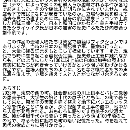
言（デマ）によって多くの朝鮮人らが虐殺される事件が各地
で起きました。その全貌は未だ明らかにされていません。戒
厳令下で市民になにが起きていたのか。立場や意見を越えて
過去を見つめ直すためには。自身の劇団温泉ドラゴンで上演
した日韓三部作など、日本と韓国にかかわる作品を手掛けて
きたシライケイタ氏が日本の加害の歴史にふたたび向き合う
創作劇です。
この作品の登場人物たちは架空で物語はフィクションでは
ありますが、当時の日本の新聞記事や軍、警察の行ったこ
と、大量に残る証言をもとにして構成しています。また、現
代でも時に巻き起こる虐殺否定論、歴史修正主義に触れなが
らも、どのようにしたら100年以上前の日本の加害の歴史の
真実に私たちが向き合っていけるかという問いを投げかける
作品です。登場人物たちのように、名もなき犠牲者たちの声
に耳を澄ませ、立場を超えて人と人とがつながり合えるため
に。
あらすじ
2023年、東京の西の町。社会部記者の川上良平とバレエ教師
の恵美子は、大学生の娘と十代の息子とともにこの町で暮ら
して来た。恵美子の実家を建て替えて地下にバレエのレッス
ン室を作ることになるが、深く掘削する工事の最中、地中か
ら人骨が発見される。おもむろに語りだす恵美子の父源太
郎。彼が祖母千代から聞いて育ったという話は100年前のこ
の地で、ある母娘に起きた町の暗い記憶だった。時を超えて
現代の家族たちに語りかける。