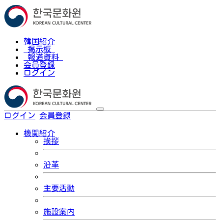
韓国紹介
掲示板
報道資料
会員登録
ログイン
ログイン
会員登録
한국어
機関紹介
挨拶
沿革
主要活動
施設案内