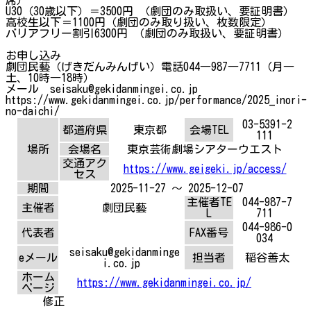
U30（30歳以下）＝3500円 （劇団のみ取扱い、要証明書）
高校生以下＝1100円（劇団のみ取り扱い、枚数限定）
バリアフリー割引6300円 （劇団のみ取扱い、要証明書）
お申し込み
劇団民藝（げきだんみんげい）電話044―987―7711（月―
土、10時―18時）
メール seisaku@gekidanmingei.co.jp
https://www.gekidanmingei.co.jp/performance/2025_inori-
no-daichi/
03-5391-2
都道府県
東京都
会場TEL
111
場所
会場名
東京芸術劇場シアターウエスト
交通アク
https://www.geigeki.jp/access/
セス
期間
2025-11-27 ～ 2025-12-07
主催者TE
044-987-7
主催者
劇団民藝
L
711
044-986-0
代表者
FAX番号
034
seisaku@gekidanminge
eメール
担当者
稲谷善太
i.co.jp
ホーム
https://www.gekidanmingei.co.jp/
ページ
修正