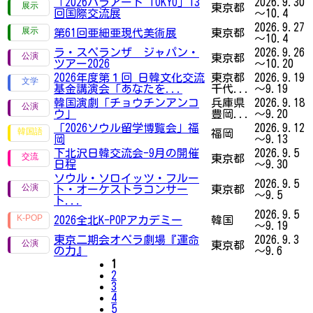
「2026パラアート TOKYO」13
2026.9.30
東京都
回国際交流展
～10.4
2026.9.27
第61回亜細亜現代美術展
東京都
～10.4
ラ・スペランザ ジャパン・
2026.9.26
東京都
ツアー2026
～10.20
2026年度第１回 日韓文化交流
東京都
2026.9.19
基金講演会「あなたを...
千代...
～9.19
韓国演劇「チョウチンアンコ
兵庫県
2026.9.18
ウ」
豊岡...
～9.20
「2026ソウル留学博覧会」福
2026.9.12
福岡
岡
～9.13
下北沢日韓交流会-9月の開催
2026.9.5
東京都
日程
～9.30
ソウル・ソロイッツ・フルー
2026.9.5
ト・オーケストラコンサー
東京都
～9.5
ト...
2026.9.5
2026全北K-POPアカデミー
韓国
～9.19
東京二期会オペラ劇場『運命
2026.9.3
東京都
の力』
～9.6
1
2
3
4
5