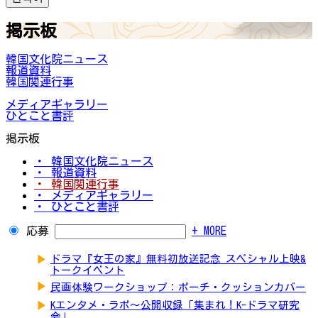
掲示板
韓国文化院ニュース
報道資料
韓国関連行事
メディアギャラリー
ひとこと書評
掲示板
・ 韓国文化院ニュース
・ 報道資料
・ 韓国関連行事
・ メディアギャラリー
・ ひとこと書評
応募
+ MORE
▶
ドラマ『女王の家』無料初放送記念 スペシャル上映&
トークイベント
▶
民画体験ワークショップ：ポーチ・クッションカバー
▶
Kエンタメ・ラボ～公開収録「集まれ！K-ドラマ研究
会」