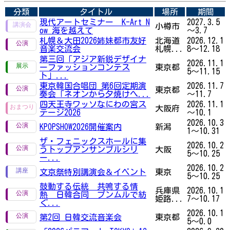
分類
タイトル
場所
期間
現代アートセミナー K-Art N
2027.3.5
小樽市
ow 海を越えて
～3.7
札幌＆大田2026姉妹都市友好
北海道
2026.12.1
音楽交流会
札幌...
8～12.18
第三回「アジア新鋭デザイナ
2026.11.1
ーファッションコンテス
東京都
5～11.15
ト」...
東京韓国合唱団 第6回定期演
2026.11.7
東京都
奏会「ネオンから夕焼けへ...
～11.7
四天王寺ワッソなにわの宮ス
2026.11.1
大阪府
テージ2026
～10.1
2026.10.3
KPOPSHOW2026開催案内
新潟
1～10.31
ザ・フェニックスホールに集
2026.10.2
うトップアンサンブルシリ
大阪
5～10.25
ー...
2026.10.2
文京祭特別講演会＆イベント
東京
5～10.25
鼓動する伝統 共鳴する情
兵庫県
2026.10.1
熱 日韓合同 プンムルで紡
姫路...
7～10.17
ぐ...
2026.10.1
第2回 日韓交流音楽会
東京都
5～0.0