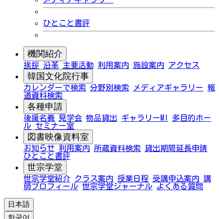
ひとこと書評
機関紹介
挨拶
沿革
主要活動
利用案内
施設案内
アクセス
韓国文化院行事
カレンダーで検索
分野別検索
メディアギャラリー
報
道資料検索
各種申請
後援名義
見学会
物品貸出
ギャラリーMI
多目的ホー
ル
セミナー室
図書映像資料室
お知らせ
利用案内
所蔵資料検索
貸出期間延長申請
ひとこと書評
世宗学堂
世宗学堂紹介
クラス案内
授業日程
受講申込案内
講
師プロフィール
世宗学堂ジャーナル
よくある質問
日本語
한국어