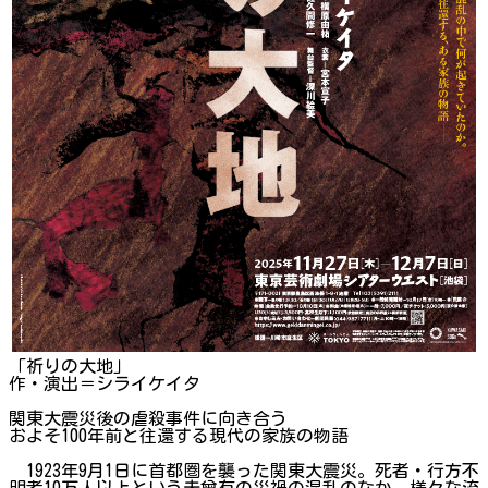
「祈りの大地」
作・演出＝シライケイタ
関東大震災後の虐殺事件に向き合う
およそ100年前と往還する現代の家族の物語
1923年9月1日に首都圏を襲った関東大震災。死者・行方不
明者10万人以上という未曾有の災禍の混乱のなか、様々な流