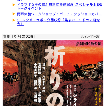
▶
ドラマ『女王の家』無料初放送記念 スペシャル上映&
トークイベント
▶
民画体験ワークショップ：ポーチ・クッションカバー
▶
Kエンタメ・ラボ～公開収録「集まれ！K-ドラマ研究
会」
演劇「祈りの大地」
2025-11-03