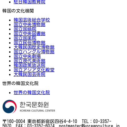
駐日韓国教育院
韓国の文化機関
韓国芸術総合学校
国立中央博物館
国立国語院
国立中央図書館
国立国楽院
国立民俗博物館
大韓民国歴史博物館
国立ハングル博物館
国立中央劇場
国立現代美術館
韓国政策放送院
国立アジア文化殿堂
大韓民国芸術院
世界の韓国文化院
世界の韓国文化院
〒160-0004 東京都新宿区四谷4-4-10 TEL：03-3357-
5970 FAX：03-3357-6074 postmaster@koreanculture.jp