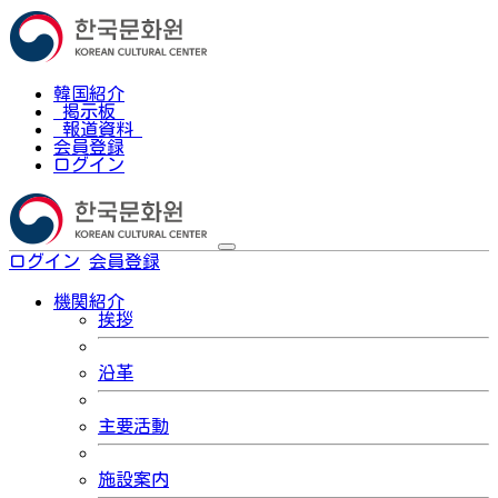
韓国紹介
掲示板
報道資料
会員登録
ログイン
ログイン
会員登録
한국어
機関紹介
挨拶
沿革
主要活動
施設案内