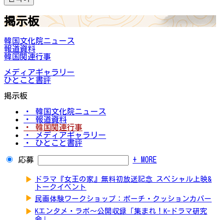
掲示板
韓国文化院ニュース
報道資料
韓国関連行事
メディアギャラリー
ひとこと書評
掲示板
・ 韓国文化院ニュース
・ 報道資料
・ 韓国関連行事
・ メディアギャラリー
・ ひとこと書評
応募
+ MORE
▶
ドラマ『女王の家』無料初放送記念 スペシャル上映&
トークイベント
▶
民画体験ワークショップ：ポーチ・クッションカバー
▶
Kエンタメ・ラボ～公開収録「集まれ！K-ドラマ研究
会」