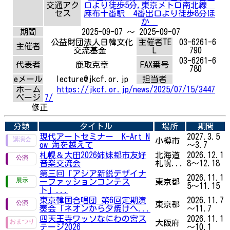
交通アク
口より徒歩5分,東京メトロ南北線
セス
麻布十番駅 4番出口より徒歩8分ほ
か
期間
2025-09-07 ～ 2025-09-07
公益財団法人日韓文化
主催者TE
03-6261-6
主催者
交流基金
L
790
03-6261-6
代表者
鹿取克章
FAX番号
780
eメール
lecture@jkcf.or.jp
担当者
ホーム
https://jkcf.or.jp/news/2025/07/15/3447
ページ
7/
修正
分類
タイトル
場所
期間
現代アートセミナー K-Art N
2027.3.5
小樽市
ow 海を越えて
～3.7
札幌＆大田2026姉妹都市友好
北海道
2026.12.1
音楽交流会
札幌...
8～12.18
第三回「アジア新鋭デザイナ
2026.11.1
ーファッションコンテス
東京都
5～11.15
ト」...
東京韓国合唱団 第6回定期演
2026.11.7
東京都
奏会「ネオンから夕焼けへ...
～11.7
四天王寺ワッソなにわの宮ス
2026.11.1
大阪府
テージ2026
～10.1