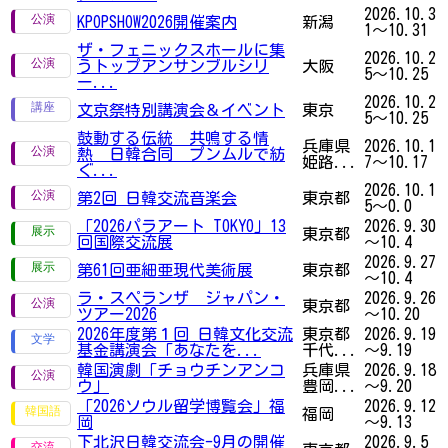
2026.10.3
KPOPSHOW2026開催案内
新潟
1～10.31
ザ・フェニックスホールに集
2026.10.2
うトップアンサンブルシリ
大阪
5～10.25
ー...
2026.10.2
文京祭特別講演会＆イベント
東京
5～10.25
鼓動する伝統 共鳴する情
兵庫県
2026.10.1
熱 日韓合同 プンムルで紡
姫路...
7～10.17
ぐ...
2026.10.1
第2回 日韓交流音楽会
東京都
5～0.0
「2026パラアート TOKYO」13
2026.9.30
東京都
回国際交流展
～10.4
2026.9.27
第61回亜細亜現代美術展
東京都
～10.4
ラ・スペランザ ジャパン・
2026.9.26
東京都
ツアー2026
～10.20
2026年度第１回 日韓文化交流
東京都
2026.9.19
基金講演会「あなたを...
千代...
～9.19
韓国演劇「チョウチンアンコ
兵庫県
2026.9.18
ウ」
豊岡...
～9.20
「2026ソウル留学博覧会」福
2026.9.12
福岡
岡
～9.13
下北沢日韓交流会-9月の開催
2026.9.5