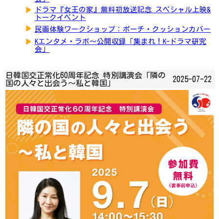
▶
ドラマ『女王の家』無料初放送記念 スペシャル上映&
トークイベント
▶
民画体験ワークショップ：ポーチ・クッションカバー
▶
Kエンタメ・ラボ～公開収録「集まれ！K-ドラマ研究
会」
日韓国交正常化60周年記念 特別講演会「隣の
2025-07-22
国の人々と出会う～私と韓国」