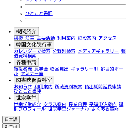
ひとこと書評
機関紹介
挨拶
沿革
主要活動
利用案内
施設案内
アクセス
韓国文化院行事
カレンダーで検索
分野別検索
メディアギャラリー
報
道資料検索
各種申請
後援名義
見学会
物品貸出
ギャラリーMI
多目的ホー
ル
セミナー室
図書映像資料室
お知らせ
利用案内
所蔵資料検索
貸出期間延長申請
ひとこと書評
世宗学堂
世宗学堂紹介
クラス案内
授業日程
受講申込案内
講
師プロフィール
世宗学堂ジャーナル
よくある質問
日本語
한국어