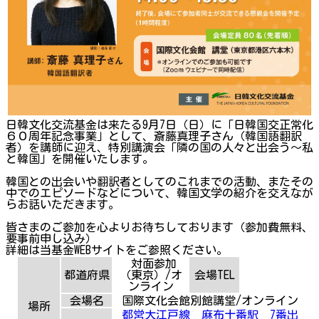
日韓文化交流基金は来たる9月7日（日）に「日韓国交正常化
６０周年記念事業」として、斎藤真理子さん（韓国語翻訳
者）を講師に迎え、特別講演会「隣の国の人々と出会う～私
と韓国」を開催いたします。
韓国との出会いや翻訳者としてのこれまでの活動、またその
中でのエピソードなどについて、韓国文学の紹介を交えなが
らお話いただきます。
皆さまのご参加を心よりお待ちしております（参加費無料、
要事前申し込み）
詳細は当基金WEBサイトをご参照ください。
対面参加
都道府県
（東京）/オ
会場TEL
ンライン
会場名
国際文化会館別館講堂/オンライン
場所
都営大江戸線 麻布十番駅 7番出