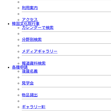
利用案内
アクセス
韓国文化院行事
カレンダーで検索
分野別検索
メディアギャラリー
報道資料検索
各種申請
後援名義
見学会
物品貸出
ギャラリーMI