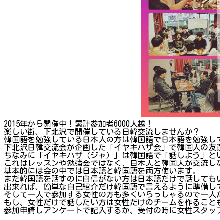
2015年から開催中！累計参加者6000人越！
楽しい街、下北沢で開催している日韓交流しませんか？
韓国語を勉強している日本人の方は韓国語で日本語を勉強し
下北沢日韓交流会が企画した「イヤギハザ会」で韓国人の友
ちなみに「イヤキハザ（ジャ）」は韓国語で「話しよう」と
これはレッスンや勉強会ではなく、日本人と韓国人が交流し
基本的には会の中では日本語と韓国語を両方使います。
まだ韓国語を話すのに自信がない方は日本語だけで話しても
出来れば、簡単な自己紹介だけ韓国語で言えるように準備し
そして一人で参加する女性の方も多くいらっしゃるので一人
もし、女性だけで話したい方は女性だけのチームを作ること
参加申請しアンケートで記入するか、受付の時に女性スタッ