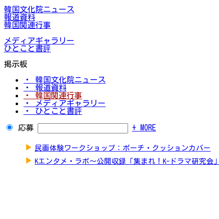
韓国文化院ニュース
報道資料
韓国関連行事
メディアギャラリー
ひとこと書評
掲示板
・ 韓国文化院ニュース
・ 報道資料
・ 韓国関連行事
・ メディアギャラリー
・ ひとこと書評
応募
+ MORE
▶
民画体験ワークショップ：ポーチ・クッションカバー
▶
Kエンタメ・ラボ～公開収録「集まれ！K-ドラマ研究会