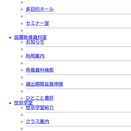
多目的ホール
セミナー室
図書映像資料室
お知らせ
利用案内
所蔵資料検索
貸出期間延長申請
ひとこと書評
世宗学堂
世宗学堂紹介
クラス案内