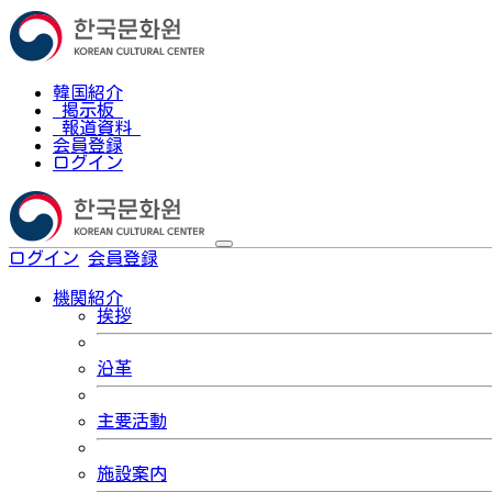
韓国紹介
掲示板
報道資料
会員登録
ログイン
ログイン
会員登録
한국어
機関紹介
挨拶
沿革
主要活動
施設案内