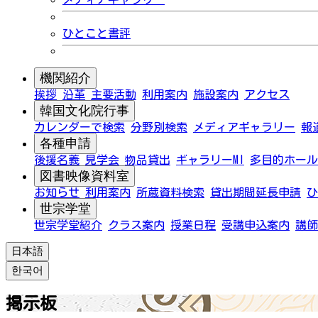
ひとこと書評
機関紹介
挨拶
沿革
主要活動
利用案内
施設案内
アクセス
韓国文化院行事
カレンダーで検索
分野別検索
メディアギャラリー
報
各種申請
後援名義
見学会
物品貸出
ギャラリーMI
多目的ホール
図書映像資料室
お知らせ
利用案内
所蔵資料検索
貸出期間延長申請
ひ
世宗学堂
世宗学堂紹介
クラス案内
授業日程
受講申込案内
講師
日本語
한국어
掲示板