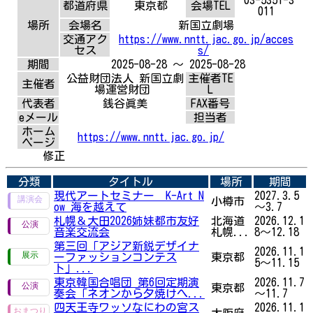
都道府県
東京都
会場TEL
011
場所
会場名
新国立劇場
交通アク
https://www.nntt.jac.go.jp/acces
セス
s/
期間
2025-08-28 ～ 2025-08-28
公益財団法人 新国立劇
主催者TE
主催者
場運営財団
L
代表者
銭谷眞美
FAX番号
eメール
担当者
ホーム
https://www.nntt.jac.go.jp/
ページ
修正
分類
タイトル
場所
期間
現代アートセミナー K-Art N
2027.3.5
小樽市
ow 海を越えて
～3.7
札幌＆大田2026姉妹都市友好
北海道
2026.12.1
音楽交流会
札幌...
8～12.18
第三回「アジア新鋭デザイナ
2026.11.1
ーファッションコンテス
東京都
5～11.15
ト」...
東京韓国合唱団 第6回定期演
2026.11.7
東京都
奏会「ネオンから夕焼けへ...
～11.7
四天王寺ワッソなにわの宮ス
2026.11.1
大阪府