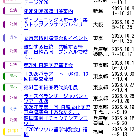
テージ2026
～10.1
2026.10.3
KPOPSHOW2026開催案内
新潟
1～10.31
ザ・フェニックスホールに集
2026.10.2
うトップアンサンブルシリ
大阪
5～10.25
ー...
2026.10.2
文京祭特別講演会＆イベント
東京
5～10.25
鼓動する伝統 共鳴する情
兵庫県
2026.10.1
熱 日韓合同 プンムルで紡
姫路...
7～10.17
ぐ...
2026.10.1
第2回 日韓交流音楽会
東京都
5～0.0
「2026パラアート TOKYO」13
2026.9.30
東京都
回国際交流展
～10.4
2026.9.27
第61回亜細亜現代美術展
東京都
～10.4
ラ・スペランザ ジャパン・
2026.9.26
東京都
ツアー2026
～10.20
2026年度第１回 日韓文化交流
東京都
2026.9.19
基金講演会「あなたを...
千代...
～9.19
韓国演劇「チョウチンアンコ
兵庫県
2026.9.18
ウ」
豊岡...
～9.20
「2026ソウル留学博覧会」福
2026.9.12
福岡
岡
～9.13