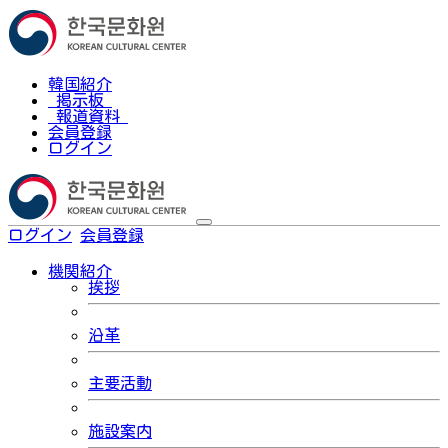
韓国紹介
掲示板
報道資料
会員登録
ログイン
ログイン
会員登録
한국어
機関紹介
挨拶
沿革
主要活動
施設案内