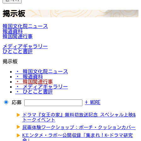
掲示板
韓国文化院ニュース
報道資料
韓国関連行事
メディアギャラリー
ひとこと書評
掲示板
・ 韓国文化院ニュース
・ 報道資料
・ 韓国関連行事
・ メディアギャラリー
・ ひとこと書評
応募
+ MORE
▶
ドラマ『女王の家』無料初放送記念 スペシャル上映&
トークイベント
▶
民画体験ワークショップ：ポーチ・クッションカバー
▶
Kエンタメ・ラボ～公開収録「集まれ！K-ドラマ研究
会」