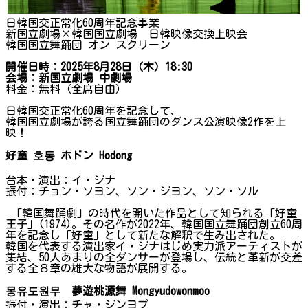
日韓国交正常化60周年記念事業
新国立劇場×韓国国立劇場 日韓映像交換上映会
韓国国立舞踊団 オン スクリーン
開催日時：2025年8月28日（木）18:30
会場：新国立劇場 中劇場
料金：無料（全席自由）
日韓国交正常化60周年を記念して、
韓国国立劇場が誇る国立舞踊団のダンス公演映像2作を上
映！
好童
호동
ホドン
Hodong
台本・演出：イ・ジナ
振付：チョン・ソヨン、ソン・ジヨン、ソン・ソル
「韓国舞踊劇」の時代を開いた作品として知られる「好童
王子」(1974)。その名作が2022年、韓国国立舞踊団創立60周
年を記念し「好童」として新たな解釈で生み出された。
韓国を代表する演出家イ・ジナはじめ実力派アーティストが
集結、50人あまりの全ダンサーが登場し、伝統と革新が交差
する全８章の雄大な物語が展開する。
몽유도원무
夢遊桃源舞 Mongyudowonmoo
振付・演出：チャ・ジンヨプ