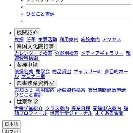
ひとこと書評
機関紹介
挨拶
沿革
主要活動
利用案内
施設案内
アクセス
韓国文化院行事
カレンダーで検索
分野別検索
メディアギャラリー
報
道資料検索
各種申請
後援名義
見学会
物品貸出
ギャラリーMI
多目的ホー
ル
セミナー室
図書映像資料室
お知らせ
利用案内
所蔵資料検索
貸出期間延長申請
ひとこと書評
世宗学堂
世宗学堂紹介
クラス案内
授業日程
受講申込案内
講
師プロフィール
世宗学堂ジャーナル
よくある質問
日本語
한국어