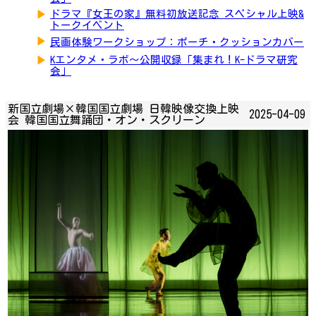
▶
ドラマ『女王の家』無料初放送記念 スペシャル上映&
トークイベント
▶
民画体験ワークショップ：ポーチ・クッションカバー
▶
Kエンタメ・ラボ～公開収録「集まれ！K-ドラマ研究
会」
新国立劇場×韓国国立劇場 日韓映像交換上映
2025-04-09
会 韓国国立舞踊団・オン・スクリーン