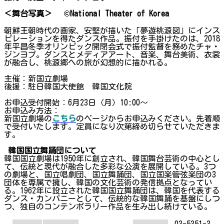
＜舞台写真＞ ©National Theater of Korea
朝鮮王朝時代の画家、安堅が描いた「夢遊桃源図」にインス
ピレーションを得たダンス作品。振付を手掛けたのは、2018
年平昌冬季オリンピック開閉会式で振付監督を務めたチャ・
ジンヨプ。ダンスとメディアアート、音楽、舞台美術、衣裳
が融合し、桃源郷への旅が幻想的に描かれる。
主催：新国立劇場
後援：駐日韓国大使館 韓国文化院
お申込受付開始：6月23日（月）10:00～
お申込み方法：
新国立劇場の
こちら
のページからお申込みください。先着順
で受付いたします。定員になり次第締め切らせていただきま
す。
韓国国立舞踊団について
韓国国立劇場は1950年に創立され、韓国舞台芸術の中心とし
て、伝統と現代が融合した多彩な公演を展開している。3つ
の劇場と、国立唱劇団、国立舞踊団、国立国楽管弦楽団の3
団体を専属で擁し、韓国の文化芸術の発信拠点となってい
る。1962年に設立された韓国国立舞踊団は、韓国を代表する
ダンス・カンパニーとして、伝統的な韓国舞踊を基盤にしつ
つ、独自のコンテンポラリー作品を生み出し続けている。
03-5351-3