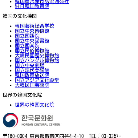
韓国農水産食品流通公社
駐日韓国教育院
韓国の文化機関
韓国芸術総合学校
国立中央博物館
国立国語院
国立中央図書館
国立国楽院
国立民俗博物館
大韓民国歴史博物館
国立ハングル博物館
国立中央劇場
国立現代美術館
韓国政策放送院
国立アジア文化殿堂
大韓民国芸術院
世界の韓国文化院
世界の韓国文化院
〒160-0004 東京都新宿区四谷4-4-10 TEL：03-3357-